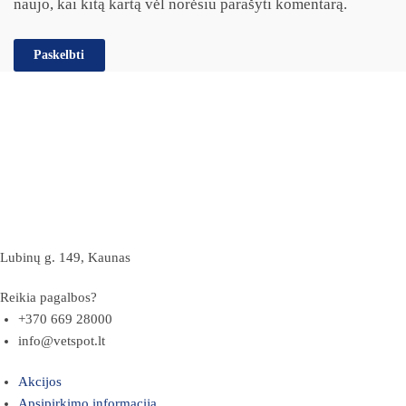
naujo, kai kitą kartą vėl norėsiu parašyti komentarą.
Lubinų g. 149, Kaunas
Reikia pagalbos?
+370 669 28000
info@vetspot.lt
Akcijos
Apsipirkimo informacija