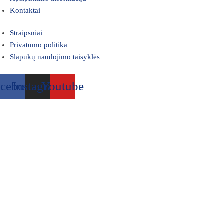
Kontaktai
Straipsniai
Privatumo politika
Slapukų naudojimo taisyklės
acebook
Instagram
Youtube