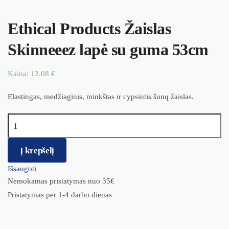
Ethical Products Žaislas
Skinneeez lapė su guma 53cm
Kaina:
12.08
€
Elastingas, medžiaginis, minkštas ir cypsintis šunų žaislas.
produkto kiekis: Ethical Products Žaislas Skinneeez lapė su guma
53cm
Į krepšelį
Išsaugoti
Nemokamas pristatymas nuo 35€
Pristatymas per 1-4 darbo dienas