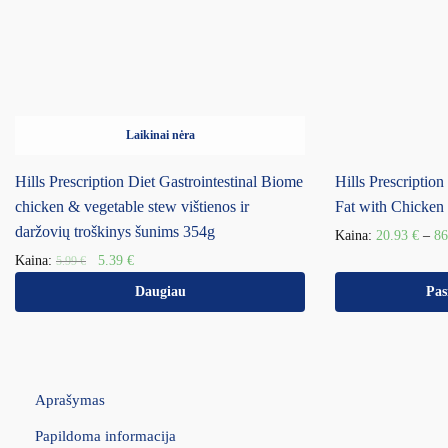
Laikinai nėra
Hills Prescription Diet Gastrointestinal Biome
Hills Prescripti
chicken & vegetable stew vištienos ir
Fat with Chicken
daržovių troškinys šunims 354g
Kaina:
20.93
€
–
8
Kaina:
5.39
€
5.99
€
Daugiau
Pas
Aprašymas
Papildoma informacija