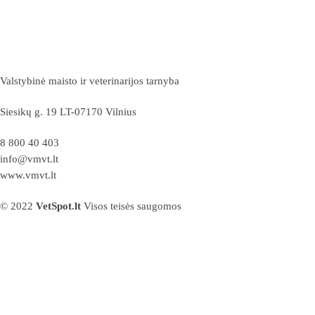
Valstybinė maisto ir veterinarijos tarnyba
Siesikų g. 19 LT-07170 Vilnius
8 800 40 403
info@vmvt.lt
www.vmvt.lt
© 2022
VetSpot.lt
Visos teisės saugomos