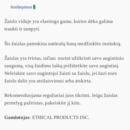
Atsiliepimai
0
Žaislo viduje yra elastinga guma, kurios dėka galima
traukti ir tampyti.
Šis žaislas patenkina natūralų šunų medžioklės instinktą.
Žaislas yra tvirtas, tačiau norint užtikrinti savo augintinio
saugumą, visą žaidimo laiką prižiūrėkite savo augintinį.
Neleiskite savo augintojui žaisti su žaislu, jei kuri nors
žaislo dalis yra atsilaisvinusi arba atskirta.
Rekomenduojama reguliariai juos tikrinti. Jeigu žaislas
pernelyg pažeistas, pakeiskite jį kitu.
Gamintojas
: ETHICAL PRODUCTS INC.