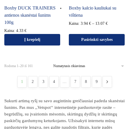
Boxby DUCK TRAINERS
Boxby kalcio kauliukai su
antienos skanėstai šunims
vištiena
100g
Kaina:
3.94
€
–
13.07
€
Kaina:
4.33
€
Į krepšelį
Pasirinkti savybes
Rodoma 1–20 iš 161
1
2
3
4
…
7
8
9
Sukurti artimą ryšį su savo augintiniu greičiausiai padeda skanėstai
šunims. Pas mus ,,Vetspot‘‘ internetinėje parduotuvėje rasite –
begrūdžių, su įvairiomis mėsomis, skirtingų dydžių ir skirtingų
paskirčių gardumynų keturkojams. Užsisakyti internetu mūsų
parduotuvėje lengva, nes galite naudotis filtrais, kurie padės