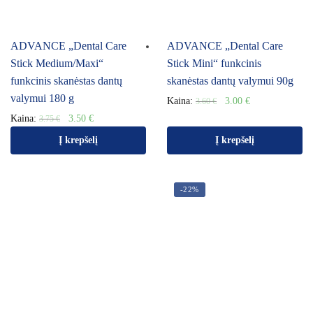
ADVANCE „Dental Care
ADVANCE „Dental Care
Stick Medium/Maxi“
Stick Mini“ funkcinis
funkcinis skanėstas dantų
skanėstas dantų valymui 90g
valymui 180 g
Kaina:
3.00
€
3.60
€
Kaina:
3.50
€
3.75
€
Į krepšelį
Į krepšelį
-22%