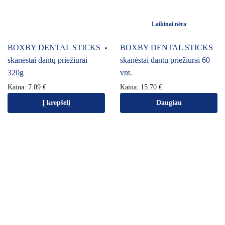
Laikinai nėra
BOXBY DENTAL STICKS
BOXBY DENTAL STICKS
skanėstai dantų priežiūrai
skanėstai dantų priežiūrai 60
320g
vnt.
Kaina:
7.09
€
Kaina:
15.70
€
Į krepšelį
Daugiau