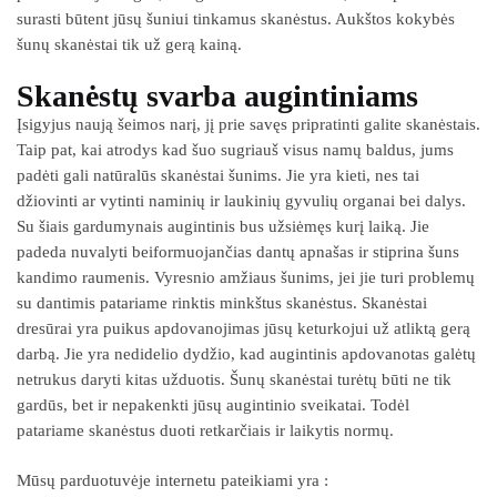
surasti būtent jūsų šuniui tinkamus skanėstus. Aukštos kokybės
šunų skanėstai tik už gerą kainą.
Skanėstų svarba augintiniams
Įsigyjus naują šeimos narį, jį prie savęs pripratinti galite skanėstais.
Taip pat, kai atrodys kad šuo sugriauš visus namų baldus, jums
padėti gali natūralūs skanėstai šunims. Jie yra kieti, nes tai
džiovinti ar vytinti naminių ir laukinių gyvulių organai bei dalys.
Su šiais gardumynais augintinis bus užsiėmęs kurį laiką. Jie
padeda nuvalyti beiformuojančias dantų apnašas ir stiprina šuns
kandimo raumenis. Vyresnio amžiaus šunims, jei jie turi problemų
su dantimis patariame rinktis minkštus skanėstus. Skanėstai
dresūrai yra puikus apdovanojimas jūsų keturkojui už atliktą gerą
darbą. Jie yra nedidelio dydžio, kad augintinis apdovanotas galėtų
netrukus daryti kitas užduotis. Šunų skanėstai turėtų būti ne tik
gardūs, bet ir nepakenkti jūsų augintinio sveikatai. Todėl
patariame skanėstus duoti retkarčiais ir laikytis normų.
Mūsų parduotuvėje internetu pateikiami yra :