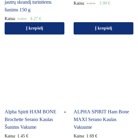
jautrų skrandį turintiems
Kaina:
3.99
€
5.10
€
šunims 150 g
Kaina:
4.27
€
5.10
€
Į krepšelį
Į krepšelį
Alpha Spirit HAM BONE
ALPHA SPIRIT Ham Bone
Brochette Serano Kaulas
MAXI Serano Kaulas
Šunims Vakume
Vakuume
Kaina:
1.45
€
Kaina:
1.69
€