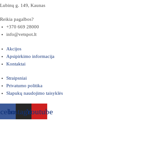
Lubinų g. 149, Kaunas
Reikia pagalbos?
+370 669 28000
info@vetspot.lt
Akcijos
Apsipirkimo informacija
Kontaktai
Straipsniai
Privatumo politika
Slapukų naudojimo taisyklės
acebook
Instagram
Youtube