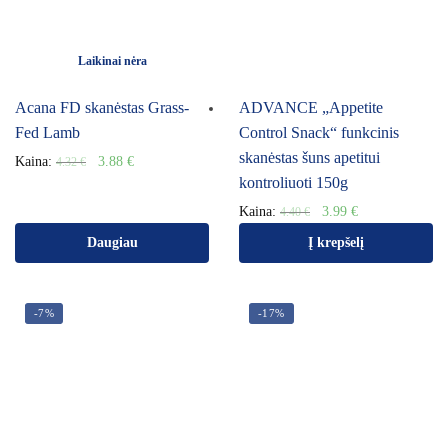
Laikinai nėra
Acana FD skanėstas Grass-
ADVANCE „Appetite
Fed Lamb
Control Snack“ funkcinis
skanėstas šuns apetitui
Kaina:
3.88
€
4.32
€
kontroliuoti 150g
Kaina:
3.99
€
4.40
€
Daugiau
Į krepšelį
-7%
-17%