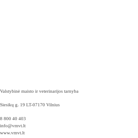
Valstybinė maisto ir veterinarijos tarnyba
Siesikų g. 19 LT-07170 Vilnius
8 800 40 403
info@vmvt.lt
www.vmvt.lt