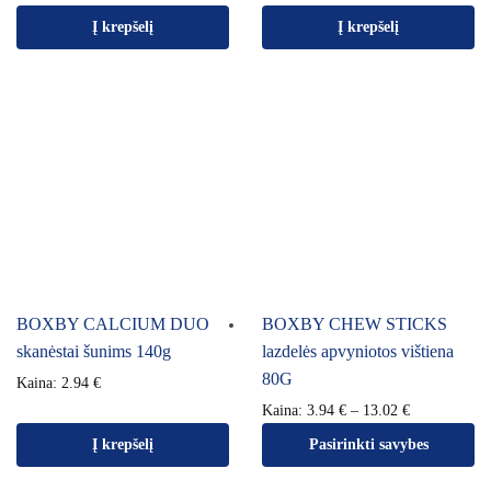
Į krepšelį
Į krepšelį
BOXBY CALCIUM DUO
BOXBY CHEW STICKS
skanėstai šunims 140g
lazdelės apvyniotos vištiena
80G
Kaina:
2.94
€
Kaina:
3.94
€
–
13.02
€
Į krepšelį
Pasirinkti savybes