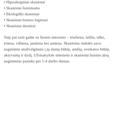
•
Hipoalerginiai skanėstai
•
Skanėstai šuniukams
•
Ekologiški skanėstai
•
Skanėstai burnos higienai
•
Skanėstai dresūrai
Taip pat rasti galite su šiomis mėsomis – triušiena, lašiša, silke,
ėriena, vištiena, jautiena bei antiena. Skanėstus rinkitės savo
augintiniu atsižvelgdami į jų dantų būklę, amžių, sveikatos būklę,
aktyvumą ir dydį. Užsisakykite internetu ir skanėstai šunims jūsų
augintinius pasieks per 1-4 darbo dienas.