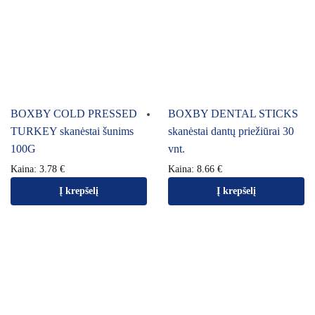
BOXBY COLD PRESSED
BOXBY DENTAL STICKS
TURKEY skanėstai šunims
skanėstai dantų priežiūrai 30
100G
vnt.
Kaina:
3.78
€
Kaina:
8.66
€
Į krepšelį
Į krepšelį