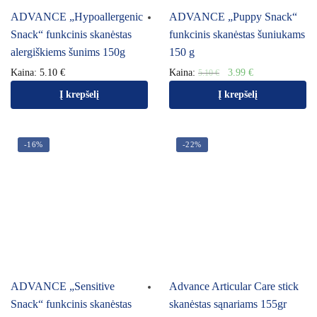
ADVANCE „Hypoallergenic
ADVANCE „Puppy Snack“
Snack“ funkcinis skanėstas
funkcinis skanėstas šuniukams
alergiškiems šunims 150g
150 g
Kaina:
5.10
€
Kaina:
3.99
€
5.10
€
Į krepšelį
Į krepšelį
-16%
-22%
ADVANCE „Sensitive
Advance Articular Care stick
Snack“ funkcinis skanėstas
skanėstas sąnariams 155gr