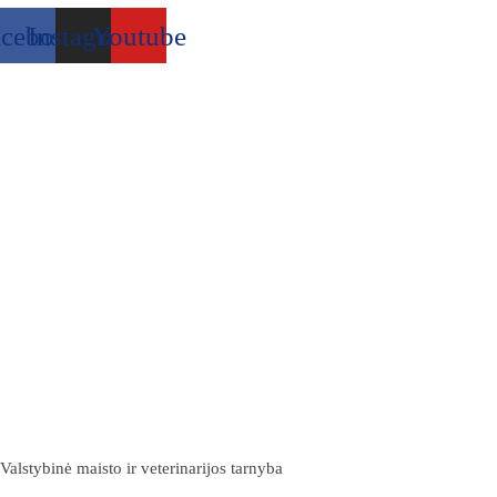
acebook
Instagram
Youtube
Valstybinė maisto ir veterinarijos tarnyba