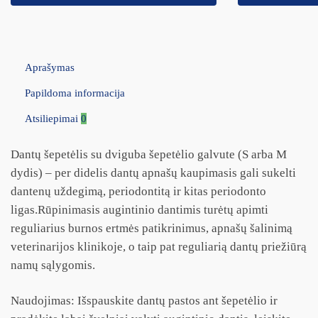
Aprašymas
Papildoma informacija
Atsiliepimai
0
Dantų šepetėlis su dviguba šepetėlio galvute (S arba M
dydis) – per didelis dantų apnašų kaupimasis gali sukelti
dantenų uždegimą, periodontitą ir kitas periodonto
ligas.Rūpinimasis augintinio dantimis turėtų apimti
reguliarius burnos ertmės patikrinimus, apnašų šalinimą
veterinarijos klinikoje, o taip pat reguliarią dantų priežiūrą
namų sąlygomis.
Naudojimas: Išspauskite dantų pastos ant šepetėlio ir