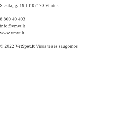
Siesikų g. 19 LT-07170 Vilnius
8 800 40 403
info@vmvt.lt
www.vmvt.lt
© 2022
VetSpot.lt
Visos teisės saugomos