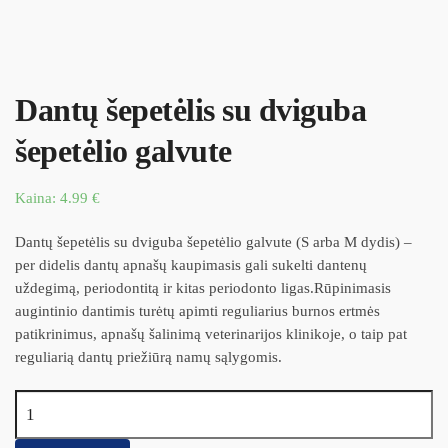
Dantų šepetėlis su dviguba
šepetėlio galvute
Kaina:
4.99
€
Dantų šepetėlis su dviguba šepetėlio galvute (S arba M dydis) –
per didelis dantų apnašų kaupimasis gali sukelti dantenų
uždegimą, periodontitą ir kitas periodonto ligas.Rūpinimasis
augintinio dantimis turėtų apimti reguliarius burnos ertmės
patikrinimus, apnašų šalinimą veterinarijos klinikoje, o taip pat
reguliarią dantų priežiūrą namų sąlygomis.
produkto kiekis: Dantų šepetėlis su dviguba šepetėlio galvute