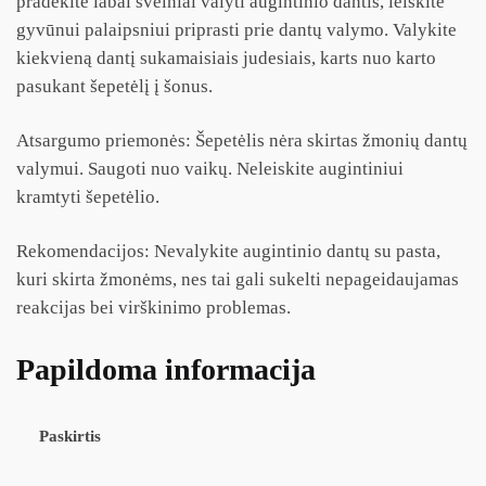
pradėkite labai švelniai valyti augintinio dantis, leiskite
gyvūnui palaipsniui priprasti prie dantų valymo. Valykite
kiekvieną dantį sukamaisiais judesiais, karts nuo karto
pasukant šepetėlį į šonus.
Atsargumo priemonės: Šepetėlis nėra skirtas žmonių dantų
valymui. Saugoti nuo vaikų. Neleiskite augintiniui
kramtyti šepetėlio.
Rekomendacijos: Nevalykite augintinio dantų su pasta,
kuri skirta žmonėms, nes tai gali sukelti nepageidaujamas
reakcijas bei virškinimo problemas.
Papildoma informacija
Paskirtis