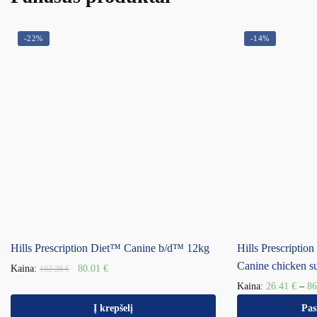
-22%
-14%
Hills Prescription Diet™ Canine b/d™ 12kg
Hills Prescripti
Canine chicken su
Kaina:
80.01
€
102.28
€
Kaina:
26.41
€
–
8
Į krepšelį
Pas