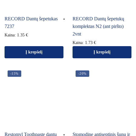
RECORD Dantų šepetukas
RECORD Dantų šepetukų
7237
komplektas N2 (ant piršto)
2vnt
Kaina:
1.35
€
Kaina:
1.73
€
Į krepšelį
Į krepšelį
-15%
-20%
Restomyl Toothpaste dantų
Stomodine antiseptinis šunų ir