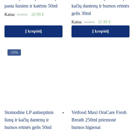
pasta šunims ir katėms 50ml
kačių dantenų ir burnos ertmės
gelis 30ml
Kaina:
10.99
€
12.99
€
Kaina:
11.99
€
14.99
€
Į krepšelį
Į krepšelį
-20%
Stomodine LP antiseptinis
Vetfood Maxi OraCare Fresh
šunų ir kačių dantenų ir
Breath 250ml priemonė
burnos ertmės gelis 50ml
burnos higienai