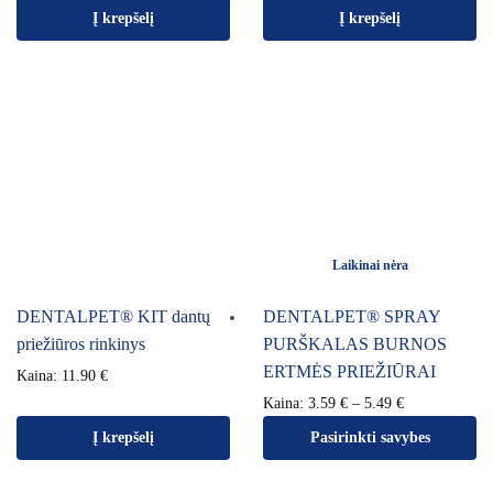
Į krepšelį
Į krepšelį
Laikinai nėra
DENTALPET® KIT dantų
DENTALPET® SPRAY
priežiūros rinkinys
PURŠKALAS BURNOS
ERTMĖS PRIEŽIŪRAI
Kaina:
11.90
€
Kaina:
3.59
€
–
5.49
€
Į krepšelį
Pasirinkti savybes