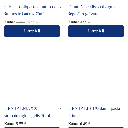
C.E.T Toothpaste dantų pasta
Dantų šepetėlis su dviguba
šunims ir katėms 70ml
šepetėlio galvute
Kaina:
5.99
€
Kaina:
4.99
€
7.99
€
Į krepšelį
Į krepšelį
DENTALMAX®
DENTALPET® dantų pasta
stomatologinis gelis 50ml
50ml
Kaina:
5.55
€
Kaina:
6.49
€