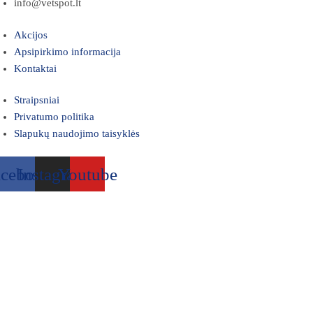
info@vetspot.lt
Akcijos
Apsipirkimo informacija
Kontaktai
Straipsniai
Privatumo politika
Slapukų naudojimo taisyklės
acebook
Instagram
Youtube