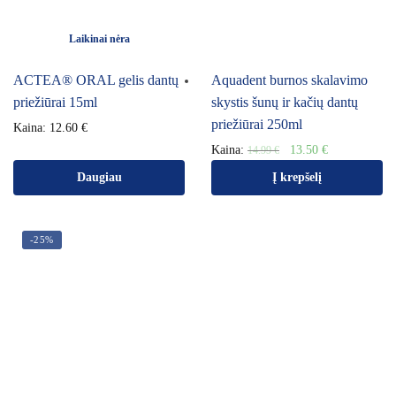
Laikinai nėra
ACTEA® ORAL gelis dantų
Aquadent burnos skalavimo
priežiūrai 15ml
skystis šunų ir kačių dantų
priežiūrai 250ml
Kaina:
12.60
€
Kaina:
13.50
€
14.99
€
Daugiau
Į krepšelį
-25%