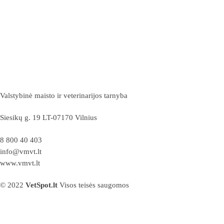
Valstybinė maisto ir veterinarijos tarnyba
Siesikų g. 19 LT-07170 Vilnius
8 800 40 403
info@vmvt.lt
www.vmvt.lt
© 2022
VetSpot.lt
Visos teisės saugomos