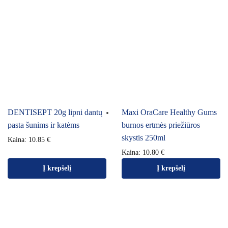
DENTISEPT 20g lipni dantų
Maxi OraCare Healthy Gums
pasta šunims ir katėms
burnos ertmės priežiūros
skystis 250ml
Kaina:
10.85
€
Kaina:
10.80
€
Į krepšelį
Į krepšelį