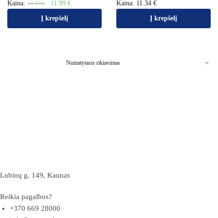
Kaina:
11.99
€
Kaina:
11.34
€
14.99
€
Į krepšelį
Į krepšelį
Lubinų g. 149, Kaunas
Reikia pagalbos?
+370 669 28000