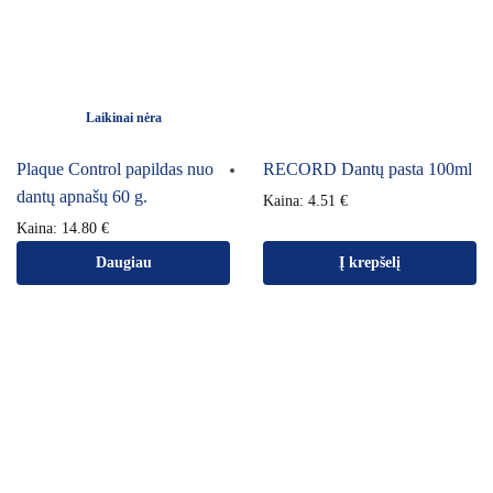
Laikinai nėra
Plaque Control papildas nuo
RECORD Dantų pasta 100ml
dantų apnašų 60 g.
Kaina:
4.51
€
Kaina:
14.80
€
Daugiau
Į krepšelį