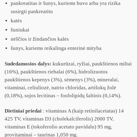
pankreatitas ir šunys, kuriems buvo arba yra rizika
susirgti pankreatitu
katės
šuniukai
nėščios ir žindančios kalės
šunys, kuriems reikalinga enterinė mityba
Sudedamosios dalys:
kukurūzai, ryžiai, paukštienos miltai
(16%), paukštienos riebalai (6%), hidrolizuotos
paukštienos kepenys (3%), sėmenys (3%), mineralai,
vitaminai, celiuliozė, natrio chloridas, artišokų žolė
(0,18%), sojos lecitinas – fosfolipidų šaltinis (0,14%).
Dietiniai priedai
: vitaminas A (kaip retinilacetatas) 14
425 TV, vitaminas D3 (cholekalciferolis) 2000 TV,
vitaminas E (tokoferolio acetato pavidalu) 95 mg,
provitaminai – taurinas 1,050 mg.