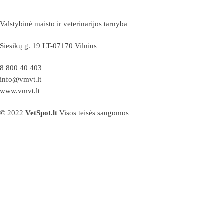
Valstybinė maisto ir veterinarijos tarnyba
Siesikų g. 19 LT-07170 Vilnius
8 800 40 403
info@vmvt.lt
www.vmvt.lt
© 2022
VetSpot.lt
Visos teisės saugomos