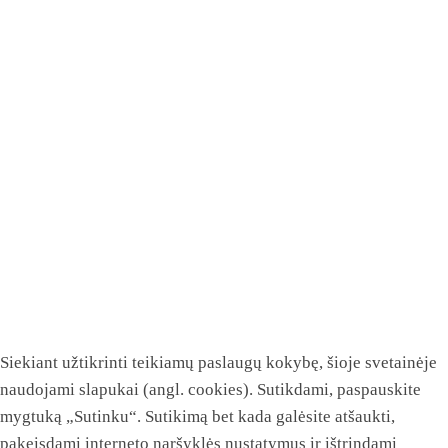
Siekiant užtikrinti teikiamų paslaugų kokybę, šioje svetainėje
naudojami slapukai (angl. cookies). Sutikdami, paspauskite
mygtuką „Sutinku“. Sutikimą bet kada galėsite atšaukti,
pakeisdami interneto naršyklės nustatymus ir ištrindami