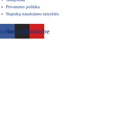
Privatumo politika
Slapukų naudojimo taisyklės
acebook
Instagram
Youtube