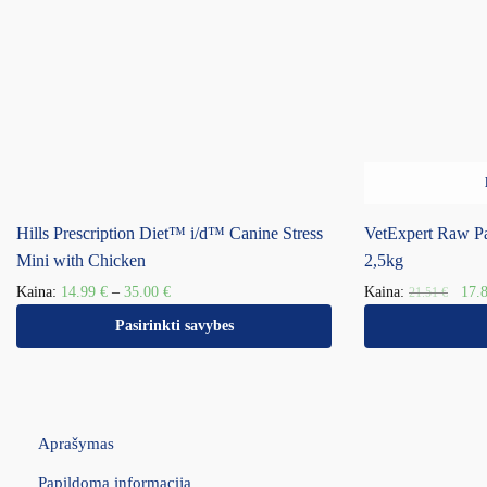
Hills Prescription Diet™ i/d™ Canine Stress
VetExpert Raw P
Mini with Chicken
2,5kg
Kaina:
14.99
€
–
35.00
€
Kaina:
17.
21.51
€
Pasirinkti savybes
Aprašymas
Papildoma informacija