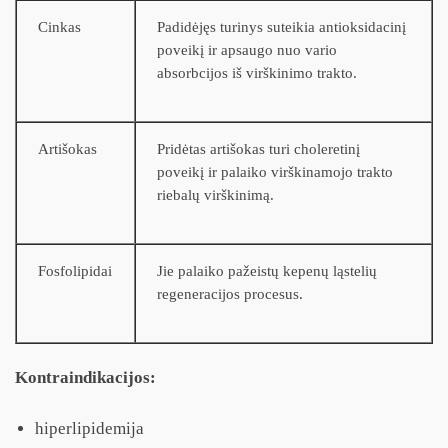
Cinkas
Padidėjęs turinys suteikia antioksidacinį
poveikį ir apsaugo nuo vario
absorbcijos iš virškinimo trakto.
Artišokas
Pridėtas artišokas turi choleretinį
poveikį ir palaiko virškinamojo trakto
riebalų virškinimą.
Fosfolipidai
Jie palaiko pažeistų kepenų ląstelių
regeneracijos procesus.
Kontraindikacijos:
hiperlipidemija