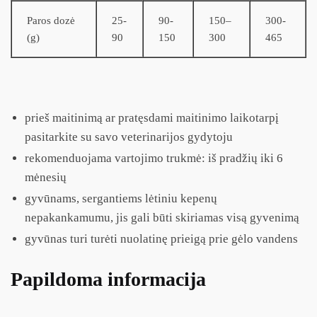
Paros dozė
25-
90-
150–
300-
(g)
90
150
300
465
prieš maitinimą ar pratęsdami maitinimo laikotarpį
pasitarkite su savo veterinarijos gydytoju
rekomenduojama vartojimo trukmė: iš pradžių iki 6
mėnesių
gyvūnams, sergantiems lėtiniu kepenų
nepakankamumu, jis gali būti skiriamas visą gyvenimą
gyvūnas turi turėti nuolatinę prieigą prie gėlo vandens
Papildoma informacija