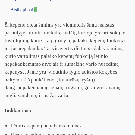
Atsiliepimai
0
Ši kepenų dieta šunims yra vienintelis šunų maistas
pasaulyje, turintis unikalią sudėtį, kurioje yra artišokų ir
fosfolipidų, kurie, kaip įrodyta, palaiko kepenų funkcijas,
jei jos nepakanka. Tai visavertis dietinis ėdalas šunims,
kurio vartojimas palaiko kepenų funkciją lėtinio
nepakankamumo atvejais ir sumažina vario nusėdimą
kepenyse. Jame yra vidutinio lygio aukštos kokybės
baltymų (iš paukštienos, kukurūzų, ryžių),
daug nepakeičiamų riebalų rūgščių, gerai virškinamų
angliavandenių ir mažai vario.
Indikacijos:
Lėtinis kepenų nepakankamumas
Vario nusėdimo kepenyse apribojimas