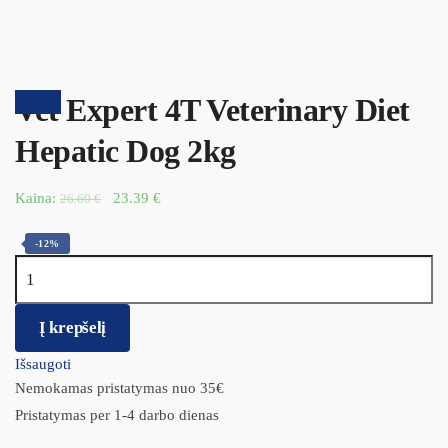
Vet Expert 4T Veterinary Diet
Akcija!
Hepatic Dog 2kg
Kaina:
23.39
€
26.60
€
-12%
produkto kiekis: Vet Expert 4T Veterinary Diet Hepatic Dog 2kg
Į krepšelį
Išsaugoti
Nemokamas pristatymas nuo 35€
Pristatymas per 1-4 darbo dienas