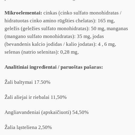
Mikroelementai:
cinkas (cinko sulfato monohidratas /
hidratuotas cinko amino rūgšties chelatas): 165 mg,
geležis (geležies sulfato monohidratas): 50 mg, manganas
(mangano sulfato monohidratas): 35 mg, jodas
(bevandenis kalcio jodidas / kalio jodatas): 4 , 6 mg,
selenas (natrio selenitas): 0,28 mg,
Analitiniai ingredientai / paruoštas pašaras:
Žali baltymai 17.50%
Žali aliejai ir riebalai 11,50%
Angliavandeniai (apskaičiuoti) 54,50%
Žalia ląsteliena 2,50%