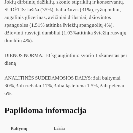
Jokių dirbtinių dažiklių, skonio stipriklių ir konservantų.
SUDĖTIS: lašiša (35%), balta žuvis (31%), ryžių miltai,
augalinis glicerinas, avižiniai dribsniai, džiovintos
spanguolės (1.51% atitinka šviežių spanguolių 4%),
džiovinti rusvieji dumbliai (1.03%atitinka šviežių rusvųjų
dumblių 4%).
DIENOS NORMA: 10 kg augintinio svorio 1 skanėstas per
dieną
ANALITINĖS SUDEDAMOSIOS DALYS: žali baltymai
30%, žali riebalai 17%, žalia ląsteliena 1.5%, žali pelenai
6%.
Papildoma informacija
Lašiša
Baltymų