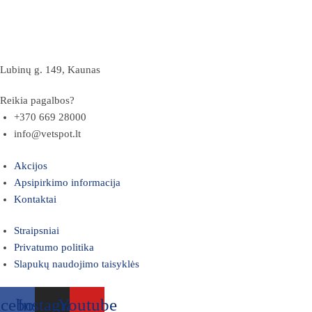
Lubinų g. 149, Kaunas
Reikia pagalbos?
+370 669 28000
info@vetspot.lt
Akcijos
Apsipirkimo informacija
Kontaktai
Straipsniai
Privatumo politika
Slapukų naudojimo taisyklės
acebook
Instagram
Youtube