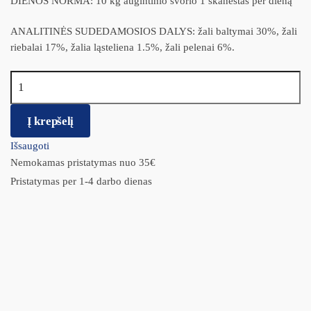
DIENOS NORMA: 10 kg augintinio svorio 1 skanėstas per dieną
ANALITINĖS SUDEDAMOSIOS DALYS: žali baltymai 30%, žali
riebalai 17%, žalia ląsteliena 1.5%, žali pelenai 6%.
produkto kiekis: Natures Variety SUPERFOOD skanėstai su lašiša
85g
Į krepšelį
Išsaugoti
Nemokamas pristatymas nuo 35€
Pristatymas per 1-4 darbo dienas