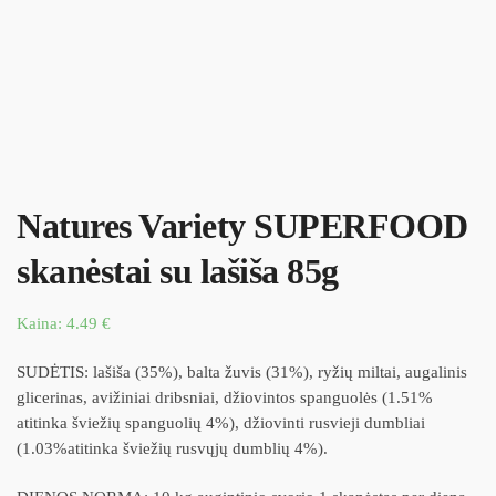
Natures Variety SUPERFOOD
skanėstai su lašiša 85g
Kaina:
4.49
€
SUDĖTIS: lašiša (35%), balta žuvis (31%), ryžių miltai, augalinis
glicerinas, avižiniai dribsniai, džiovintos spanguolės (1.51%
atitinka šviežių spanguolių 4%), džiovinti rusvieji dumbliai
(1.03%atitinka šviežių rusvųjų dumblių 4%).