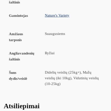
šaltinis
Nature's Variety
Gamintojas
Suaugusiems
Amžiaus
tarpsnis
Ryžiai
Angliavandenių
šaltinis
Didelių veislių (25kg+), Mažų
Šuns
veislių (iki 10kg), Vidutinių veislių
dydis/veislė
(10-25kg)
Atsiliepimai