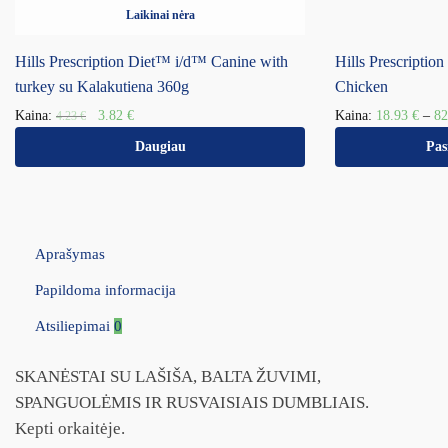
Laikinai nėra
Hills Prescription Diet™ i/d™ Canine with
Hills Prescripti
turkey su Kalakutiena 360g
Chicken
Kaina:
3.82
€
Kaina:
18.93
€
–
8
4.23
€
Daugiau
Pas
Aprašymas
Papildoma informacija
Atsiliepimai
0
SKANĖSTAI SU LAŠIŠA, BALTA ŽUVIMI,
SPANGUOLĖMIS IR RUSVAISIAIS DUMBLIAIS.
Kepti orkaitėje.