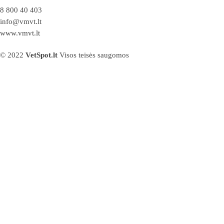
8 800 40 403
info@vmvt.lt
www.vmvt.lt
© 2022
VetSpot.lt
Visos teisės saugomos