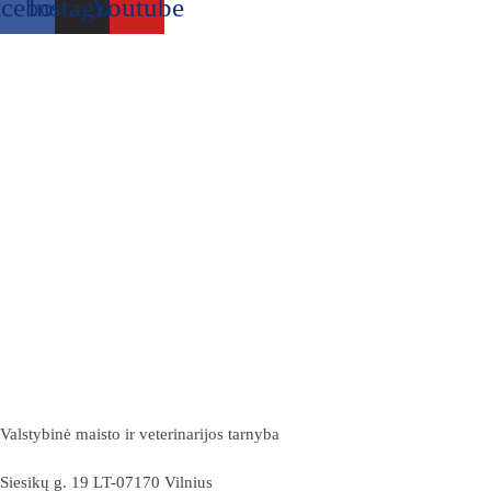
acebook
Instagram
Youtube
Valstybinė maisto ir veterinarijos tarnyba
Siesikų g. 19 LT-07170 Vilnius