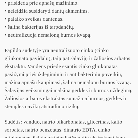
• prisideda prie apnašų mažinimo,
• neleidžia susidaryti dantų akmenims,
• palaiko sveikas dantenas,
• šalina bakterijas iš tarpdančių,
• neutralizuoja nemalonų burnos kvapą.
Papildo sudėtyje yra neutralizuoto cinko (cinko
gliukonato pavidalu), taip pat šalavijų ir žaliosios arbatos
ekstraktų. Vandens priede esantis cinko gliukonatas
pasižymi priešuždegiminiu ir antibakteriniu poveikiu,
mažina apnašų kaupimasi, šalina nemalonų burnos kvapą.
Šalavijas veiksmingai malšina gerklės ir burnos uždegimą.
Žaliosios arbatos ekstraktas sumažina burnos, gerklės ir
stemplės navikų atsiradimo riziką.
Sudėtis: vanduo, natrio bikarbonatas, glicerinas, kalio
sorbatas, natrio benzoatas, dinatrio EDTA, cinko
gliukonatas, Salvia officinalis(šalavijo ekstraktas) lapu