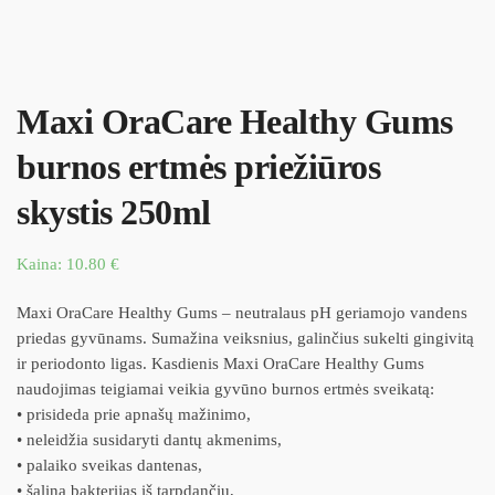
Maxi OraCare Healthy Gums
burnos ertmės priežiūros
skystis 250ml
Kaina:
10.80
€
Maxi OraCare Healthy Gums – neutralaus pH geriamojo vandens
priedas gyvūnams. Sumažina veiksnius, galinčius sukelti gingivitą
ir periodonto ligas. Kasdienis Maxi OraCare Healthy Gums
naudojimas teigiamai veikia gyvūno burnos ertmės sveikatą:
• prisideda prie apnašų mažinimo,
• neleidžia susidaryti dantų akmenims,
• palaiko sveikas dantenas,
• šalina bakterijas iš tarpdančių,