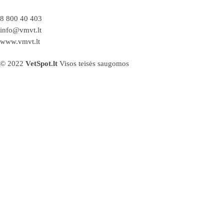
8 800 40 403
info@vmvt.lt
www.vmvt.lt
© 2022
VetSpot.lt
Visos teisės saugomos