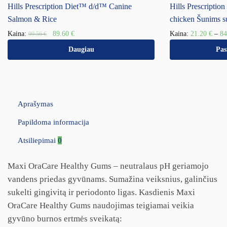
Hills Prescription Diet™ d/d™ Canine
Hills Prescripti
Salmon & Rice
chicken Šunims s
Kaina:
89.60
€
Kaina:
21.20
€
–
8
99.56
€
Daugiau
Pas
Aprašymas
Papildoma informacija
Atsiliepimai
0
Maxi OraCare Healthy Gums – neutralaus pH geriamojo
vandens priedas gyvūnams. Sumažina veiksnius, galinčius
sukelti gingivitą ir periodonto ligas. Kasdienis Maxi
OraCare Healthy Gums naudojimas teigiamai veikia
gyvūno burnos ertmės sveikatą: