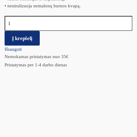
• neutralizuoja nemalonų burnos kvapą.
produkto kiekis: Maxi OraCare Healthy Gums burnos ertmės
priežiūros skystis 250ml
Į krepšelį
Išsaugoti
Nemokamas pristatymas nuo 35€
Pristatymas per 1-4 darbo dienas