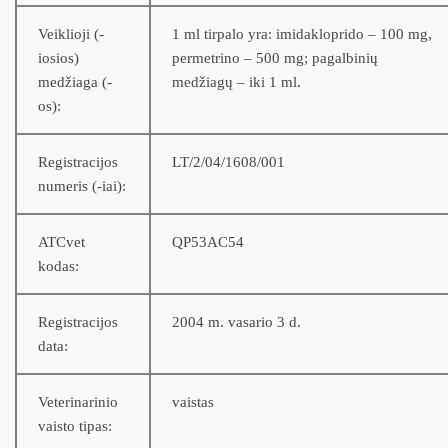
Veiklioji (-
1 ml tirpalo yra: imidakloprido – 100 mg,
iosios)
permetrino – 500 mg; pagalbinių
medžiaga (-
medžiagų – iki 1 ml.
os):
Registracijos
LT/2/04/1608/001
numeris (-iai):
ATCvet
QP53AC54
kodas:
Registracijos
2004 m. vasario 3 d.
data:
Veterinarinio
vaistas
vaisto tipas: