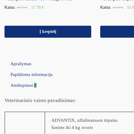
Kaina:
17.50
€
Kaina:
10.
18.72
€
13.50
€
Į krepšelį
Aprašymas
Papildoma informacija
Atsiliepimai
0
Veterinarinio vaisto pavadinimas:
ADVANTIX, užlašinamasis tirpalas
šunims iki 4 kg svorio