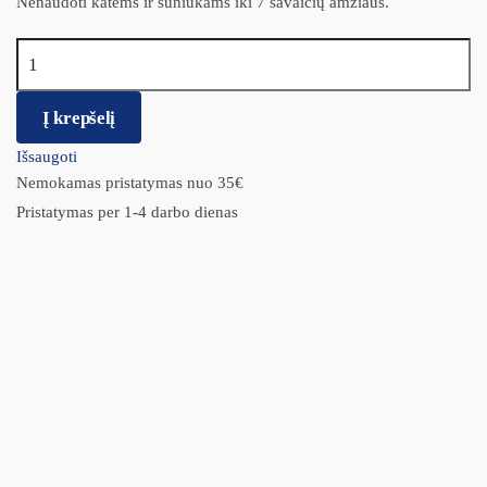
Nenaudoti katėms ir šuniukams iki 7 savaičių amžiaus.
produkto kiekis: Lašai ADVANTIX nuo erkių šunims iki 4 kg
1vnt.
Į krepšelį
Išsaugoti
Nemokamas pristatymas nuo 35€
Pristatymas per 1-4 darbo dienas