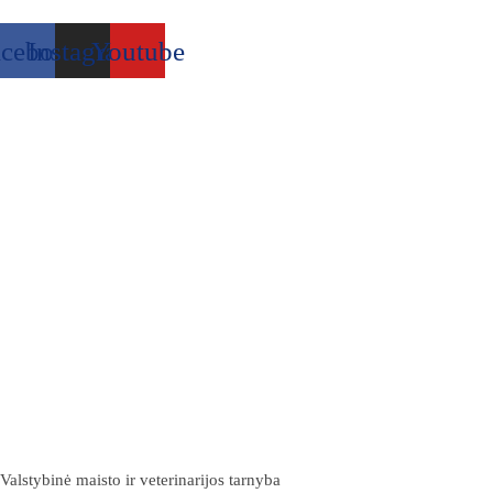
acebook
Instagram
Youtube
Valstybinė maisto ir veterinarijos tarnyba