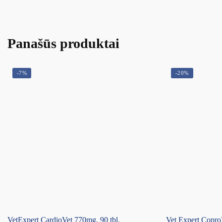
Panašūs produktai
-7%
-20%
VetExpert CardioVet 770mg, 90 tbl.
Vet Expert Copro