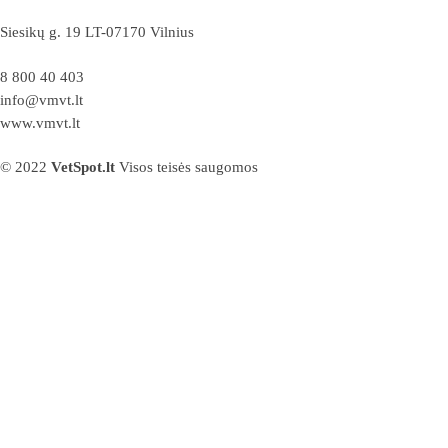
Siesikų g. 19 LT-07170 Vilnius
8 800 40 403
info@vmvt.lt
www.vmvt.lt
© 2022
VetSpot.lt
Visos teisės saugomos