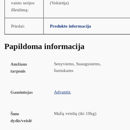
vaisto serijos
(Vokietija)
išleidimą:
Priedai:
Produkto informacija
Papildoma informacija
Senyviems, Suaugusiems,
Amžiaus
šuniukams
tarpsnis
Advantix
Gamintojas
Mažų veislių (iki 10kg)
Šuns
dydis/veislė