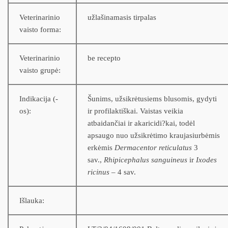
Veterinarinio
užlašinamasis tirpalas
vaisto forma:
Veterinarinio
be recepto
vaisto grupė:
Indikacija (-
Šunims, užsikrėtusiems blusomis, gydyti
os):
ir profilaktiškai. Vaistas veikia
atbaidančiai ir akaricidi?kai, todėl
apsaugo nuo užsikrėtimo kraujasiurbėmis
erkėmis
Dermacentor reticulatus
3
sav.,
Rhipicephalus sanguineus
ir
Ixodes
ricinus
– 4 sav.
Išlauka: