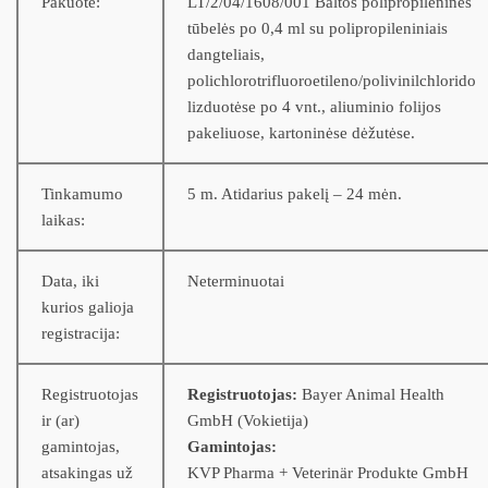
Pakuotė:
LT/2/04/1608/001 Baltos polipropileninės
tūbelės po 0,4 ml su polipropileniniais
dangteliais,
polichlorotrifluoroetileno/polivinilchlorido
lizduotėse po 4 vnt., aliuminio folijos
pakeliuose, kartoninėse dėžutėse.
Tinkamumo
5 m. Atidarius pakelį – 24 mėn.
laikas:
Data, iki
Neterminuotai
kurios galioja
registracija:
Registruotojas
Registruotojas:
Bayer Animal Health
ir (ar)
GmbH (Vokietija)
gamintojas,
Gamintojas:
atsakingas už
KVP Pharma + Veterinär Produkte GmbH