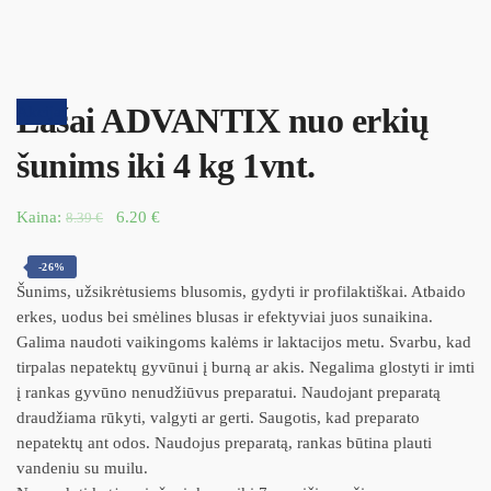
Lašai ADVANTIX nuo erkių
Akcija!
šunims iki 4 kg 1vnt.
Kaina:
6.20
€
8.39
€
-26%
Šunims, užsikrėtusiems blusomis, gydyti ir profilaktiškai. Atbaido
erkes, uodus bei smėlines blusas ir efektyviai juos sunaikina.
Galima naudoti vaikingoms kalėms ir laktacijos metu. Svarbu, kad
tirpalas nepatektų gyvūnui į burną ar akis. Negalima glostyti ir imti
į rankas gyvūno nenudžiūvus preparatui. Naudojant preparatą
draudžiama rūkyti, valgyti ar gerti. Saugotis, kad preparato
nepatektų ant odos. Naudojus preparatą, rankas būtina plauti
vandeniu su muilu.