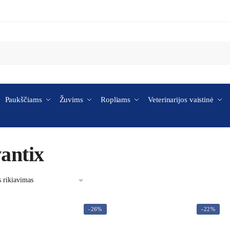
Paukščiams
Žuvims
Ropliams
Veterinarijos vaistinė
x
antix
-26%
-22%