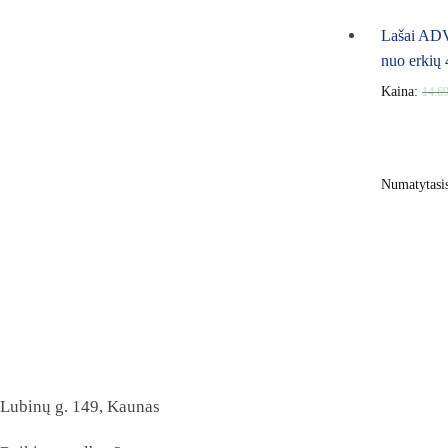
Lašai AD
nuo erkių 
Kaina:
14.6
Lubinų g. 149, Kaunas