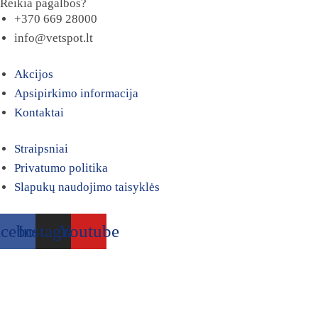
Reikia pagalbos?
+370 669 28000
info@vetspot.lt
Akcijos
Apsipirkimo informacija
Kontaktai
Straipsniai
Privatumo politika
Slapukų naudojimo taisyklės
acebook
Instagram
Youtube