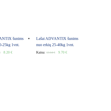
ANTIX šunims
Lašai ADVANTIX šunims
0-25kg 1vnt.
nuo erkių 25-40kg 1vnt.
8.20
€
Kaina:
9.70
€
€
13.64
€