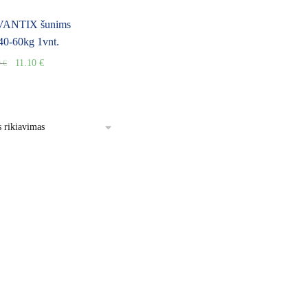
VANTIX šunims
40-60kg 1vnt.
11.10
€
9
€