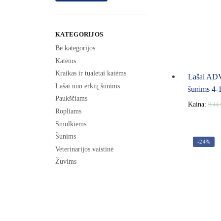
KATEGORIJOS
Be kategorijos
Katėms
Kraikas ir tualetai katėms
Lašai AD
Lašai nuo erkių šunims
šunims 4-
Paukščiams
Kaina:
9.44
Ropliams
Smulkiems
Šunims
-24%
Veterinarijos vaistinė
Žuvims