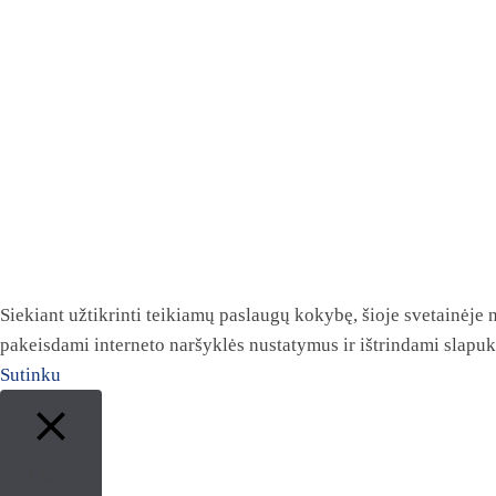
Siekiant užtikrinti teikiamų paslaugų kokybę, šioje svetainėje
pakeisdami interneto naršyklės nustatymus ir ištrindami slapu
Sutinku
Close