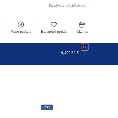
Parašykite info@vetspot.lt
Mano paskyra
Išsaugotos prekės
Akcijos
137
19,490.62
€
4
-29%