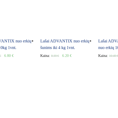
VANTIX nuo erkių
Lašai ADVANTIX nuo erkių
Lašai ADV
10kg 1vnt.
šunims iki 4 kg 1vnt.
nuo erkių 1
6.80
€
Kaina:
6.20
€
Kaina:
€
8.39
€
10.49