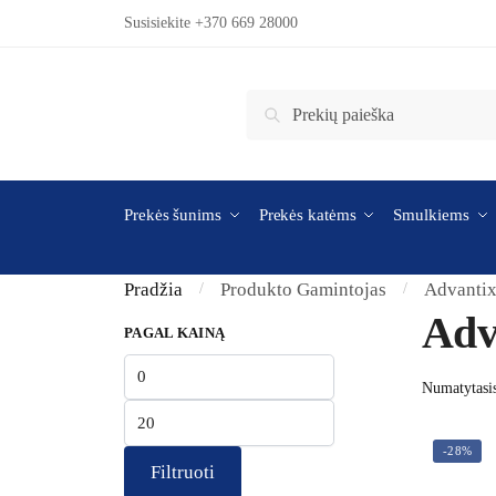
Skip to navigation
Skip to content
Susisiekite +370 669 28000
Ieškoti:
Ieškoti
Prekės šunims
Prekės katėms
Smulkiems
Pradžia
Produkto Gamintojas
Advanti
/
/
Adv
PAGAL KAINĄ
Min kaina
Maks kaina
-28%
Filtruoti