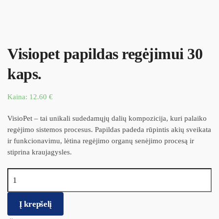
Visiopet papildas regėjimui 30
kaps.
Kaina:
12.60
€
VisioPet – tai unikali sudedamųjų dalių kompozicija, kuri palaiko
regėjimo sistemos procesus. Papildas padeda rūpintis akių sveikata
ir funkcionavimu, lėtina regėjimo organų senėjimo procesą ir
stiprina kraujagysles.
produkto kiekis: Visiopet papildas regėjimui 30 kaps.
Į krepšelį