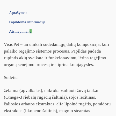
Aprašymas
Papildoma informacija
Atsiliepimai
0
VisioPet – tai unikali sudedamųjų dalių kompozicija, kuri
palaiko regėjimo sistemos procesus. Papildas padeda
rūpintis akių sveikata ir funkcionavimu, lėtina regėjimo
organų senėjimo procesą ir stiprina kraujagysles.
Sudėtis:
želatina (apvalkalas), mikrokapsuliuoti žuvų taukai
(Omega-3 riebalų rūgščių šaltinis), sojos lecitinas,
žaliosios arbatos ekstraktas, alfa lipoinė rūgštis, pomidorų
ekstraktas (likopeno šaltinis), magnio stearatas