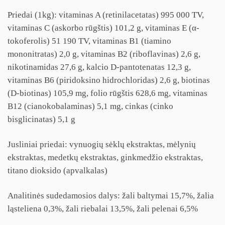
Priedai (1kg): vitaminas A (retinilacetatas) 995 000 TV,
vitaminas C (askorbo rūgštis) 101,2 g, vitaminas E (α-
tokoferolis) 51 190 TV, vitaminas B1 (tiamino
mononitratas) 2,0 g, vitaminas B2 (riboflavinas) 2,6 g,
nikotinamidas 27,6 g, kalcio D-pantotenatas 12,3 g,
vitaminas B6 (piridoksino hidrochloridas) 2,6 g, biotinas
(D-biotinas) 105,9 mg, folio rūgštis 628,6 mg, vitaminas
B12 (cianokobalaminas) 5,1 mg, cinkas (cinko
bisglicinatas) 5,1 g
Jusliniai priedai: vynuogių sėklų ekstraktas, mėlynių
ekstraktas, medetkų ekstraktas, ginkmedžio ekstraktas,
titano dioksido (apvalkalas)
Analitinės sudedamosios dalys: žali baltymai 15,7%, žalia
ląsteliena 0,3%, žali riebalai 13,5%, žali pelenai 6,5%