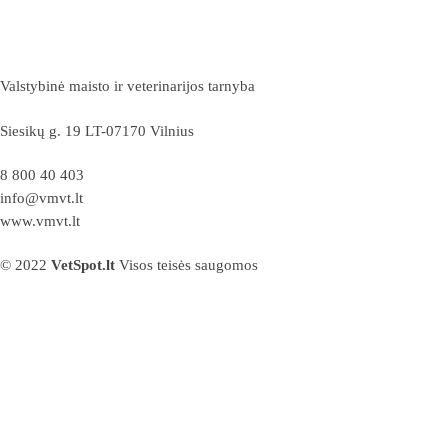
Valstybinė maisto ir veterinarijos tarnyba
Siesikų g. 19 LT-07170 Vilnius
8 800 40 403
info@vmvt.lt
www.vmvt.lt
© 2022
VetSpot.lt
Visos teisės saugomos