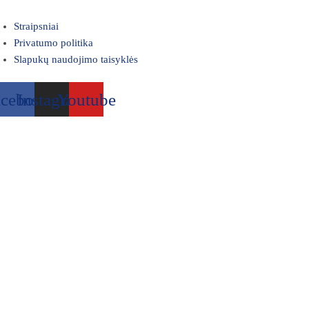
Straipsniai
Privatumo politika
Slapukų naudojimo taisyklės
acebook
Instagram
Youtube