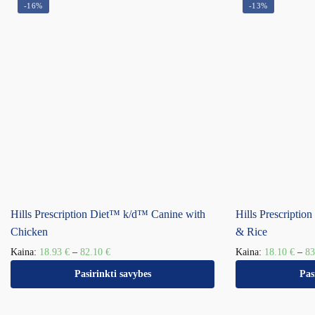
-16%
-13%
Hills Prescription Diet™ k/d™ Canine with
Hills Prescripti
Chicken
& Rice
Kaina:
18.93
€
–
82.10
€
Kaina:
18.10
€
–
8
Pasirinkti savybes
Pas