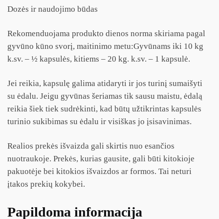
Dozės ir naudojimo būdas
Rekomenduojama produkto dienos norma skiriama pagal
gyvūno kūno svorį, maitinimo metu:Gyvūnams iki 10 kg
k.sv. – ½ kapsulės, kitiems – 20 kg. k.sv. – 1 kapsulė.
Jei reikia, kapsulę galima atidaryti ir jos turinį sumaišyti
su ėdalu. Jeigu gyvūnas šeriamas tik sausu maistu, ėdalą
reikia šiek tiek sudrėkinti, kad būtų užtikrintas kapsulės
turinio sukibimas su ėdalu ir visiškas jo įsisavinimas.
Realios prekės išvaizda gali skirtis nuo esančios
nuotraukoje. Prekės, kurias gausite, gali būti kitokioje
pakuotėje bei kitokios išvaizdos ar formos. Tai neturi
įtakos prekių kokybei.
Papildoma informacija