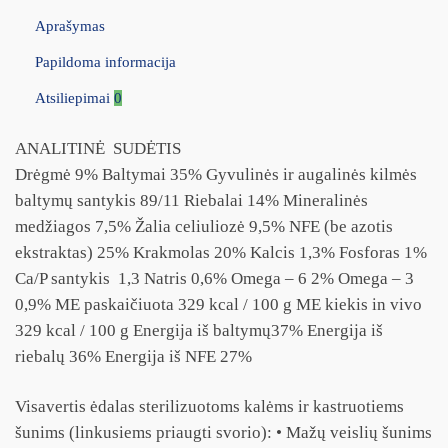
Aprašymas
Papildoma informacija
Atsiliepimai
0
ANALITINĖ SUDĖTIS
Drėgmė 9% Baltymai 35% Gyvulinės ir augalinės kilmės
baltymų santykis 89/11 Riebalai 14% Mineralinės
medžiagos 7,5% Žalia celiuliozė 9,5% NFE (be azotis
ekstraktas) 25% Krakmolas 20% Kalcis 1,3% Fosforas 1%
Ca/P santykis 1,3 Natris 0,6% Omega – 6 2% Omega – 3
0,9% ME paskaičiuota 329 kcal / 100 g ME kiekis in vivo
329 kcal / 100 g Energija iš baltymų37% Energija iš
riebalų 36% Energija iš NFE 27%
Visavertis ėdalas sterilizuotoms kalėms ir kastruotiems
šunims (linkusiems priaugti svorio): • Mažų veislių šunims