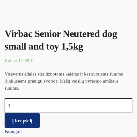
Virbac Senior Neutered dog
small and toy 1,5kg
Kaina:
17.69
€
Visavertis ėdalas sterilizuotoms kalėms ir kastruotiems šunims
(linkusiems priaugti svorio): Mažų veislių vyresnio amžiaus
šunims.
produkto kiekis: Virbac Senior Neutered dog small and toy 1,5kg
Į krepšelį
Išsaugoti