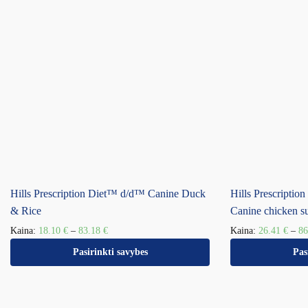
Hills Prescription Diet™ d/d™ Canine Duck
Hills Prescripti
& Rice
Canine chicken su
Kaina:
18.10
€
–
83.18
€
Kaina:
26.41
€
–
8
Pasirinkti savybes
Pas