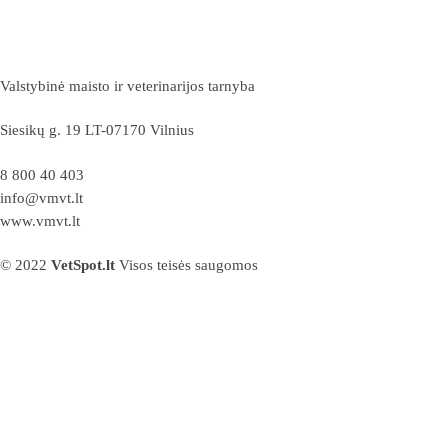
Valstybinė maisto ir veterinarijos tarnyba
Siesikų g. 19 LT-07170 Vilnius
8 800 40 403
info@vmvt.lt
www.vmvt.lt
© 2022
VetSpot.lt
Visos teisės saugomos