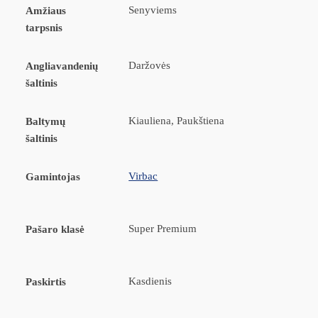
Senyviems
Amžiaus
tarpsnis
Daržovės
Angliavandenių
šaltinis
Kiauliena, Paukštiena
Baltymų
šaltinis
Virbac
Gamintojas
Super Premium
Pašaro klasė
Kasdienis
Paskirtis