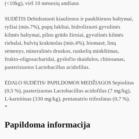
(<10kg), virš 10 mėnesių amžiaus
SUDĖTIS Dehidratuoti kiaulienos ir paukštienos baltymai,
ryžiai (min.7%), pupų lukštai, hidrolizuoti gyvulinės
kilmės baltymai, pilno grūdo žirniai, gyvulinės kilmės
riebalai, bulvių krakmolas (min.4%), biomasė, linų
sėmenys, mineralinės druskos, runkelių minkštimas,
frukto-oligosacharidai, gysločio skaidulos, chitosanas,
pasterizuotos Lactobacillus acidofilus.
ĖDALO SUDĖTIS/ PAPILDOMOS MEDŽIAGOS Sepiolitas
(0,5 %), pasterizuotas Lactobacillus acidofilus (7 mg/kg),
L-karnitinas (330 mg/kg), pentanatrio trifosfatas (0,7 %).
*
Papildoma informacija