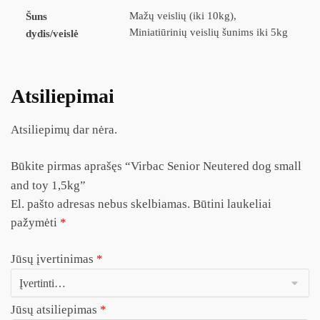
Mažų veislių (iki 10kg),
Šuns
Miniatiūrinių veislių šunims iki 5kg
dydis/veislė
Atsiliepimai
Atsiliepimų dar nėra.
Būkite pirmas aprašęs “Virbac Senior Neutered dog small
and toy 1,5kg”
El. pašto adresas nebus skelbiamas.
Būtini laukeliai
pažymėti
*
Jūsų įvertinimas
*
Jūsų atsiliepimas
*