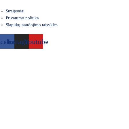
Straipsniai
Privatumo politika
Slapukų naudojimo taisyklės
acebook
Instagram
Youtube