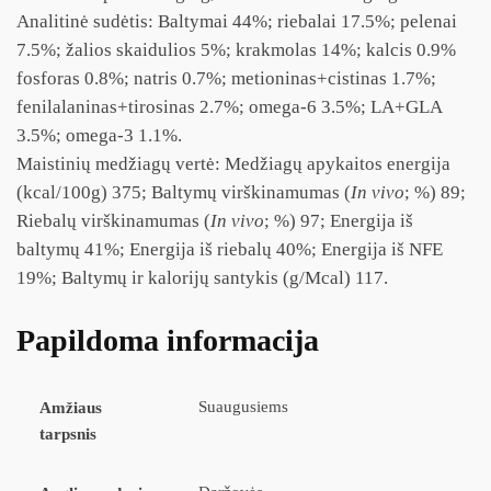
Analitinė sudėtis: Baltymai 44%; riebalai 17.5%; pelenai
7.5%; žalios skaidulios 5%; krakmolas 14%; kalcis 0.9%
fosforas 0.8%; natris 0.7%; metioninas+cistinas 1.7%;
fenilalaninas+tirosinas 2.7%; omega-6 3.5%; LA+GLA
3.5%; omega-3 1.1%.
Maistinių medžiagų vertė: Medžiagų apykaitos energija
(kcal/100g) 375; Baltymų virškinamumas (
In vivo
; %) 89;
Riebalų virškinamumas (
In vivo
; %) 97; Energija iš
baltymų 41%; Energija iš riebalų 40%; Energija iš NFE
19%; Baltymų ir kalorijų santykis (g/Mcal) 117.
Papildoma informacija
Suaugusiems
Amžiaus
tarpsnis