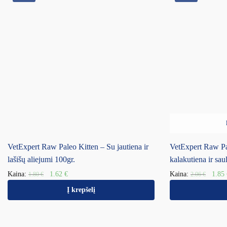
VetExpert Raw Paleo Kitten – Su jautiena ir
VetExpert Raw Pa
lašišų aliejumi 100gr.
kalakutiena ir sau
Kaina:
1.62
€
Kaina:
1.85
1.80
€
2.06
€
Į krepšelį