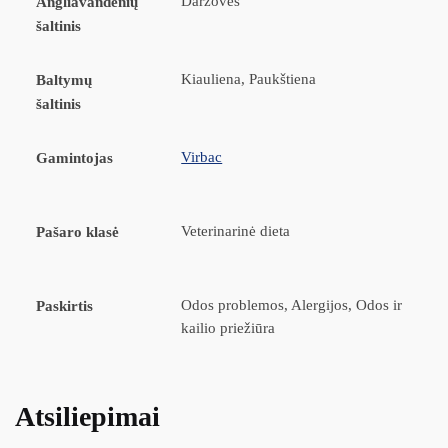
Daržovės
Angliavandenių
šaltinis
Kiauliena, Paukštiena
Baltymų
šaltinis
Virbac
Gamintojas
Veterinarinė dieta
Pašaro klasė
Odos problemos, Alergijos, Odos ir
Paskirtis
kailio priežiūra
Atsiliepimai