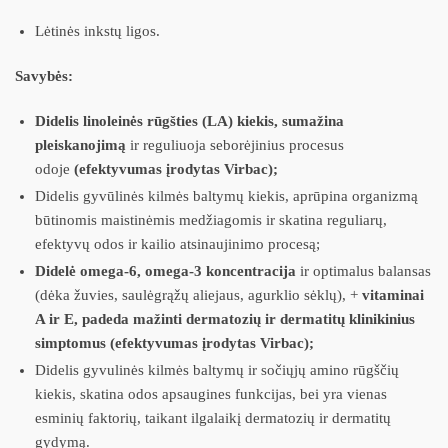
Lėtinės inkstų ligos.
Savybės:
Didelis linoleinės rūgšties (LA) kiekis, sumažina
pleiskanojimą
ir reguliuoja seborėjinius procesus
odoje
(efektyvumas įrodytas Virbac);
Didelis gyvūlinės kilmės baltymų kiekis, aprūpina organizmą
būtinomis maistinėmis medžiagomis ir skatina reguliarų,
efektyvų odos ir kailio atsinaujinimo procesą;
Didelė omega-6, omega-3 koncentracija
ir optimalus balansas
(dėka žuvies, saulėgrąžų aliejaus, agurklio sėklų), +
vitaminai
A ir E, padeda mažinti dermatozių ir dermatitų klinikinius
simptomus (efektyvumas įrodytas Virbac);
Didelis gyvulinės kilmės baltymų ir sočiųjų amino rūgščių
kiekis, skatina odos apsaugines funkcijas, bei yra vienas
esminių faktorių, taikant ilgalaikį dermatozių ir dermatitų
gydymą.