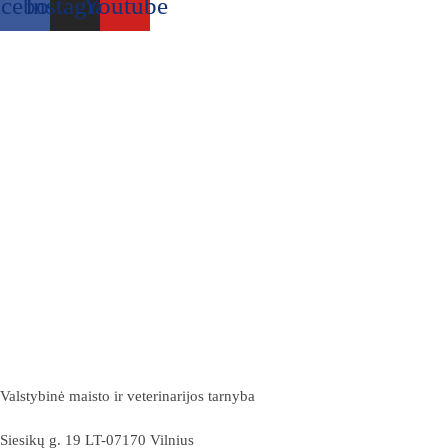
acebook
Instagram
Youtube
Valstybinė maisto ir veterinarijos tarnyba
Siesikų g. 19 LT-07170 Vilnius