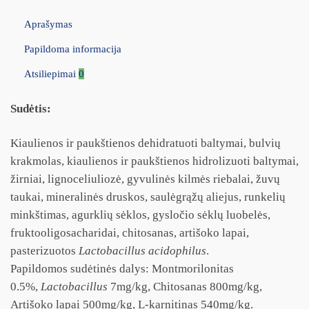
Aprašymas
Papildoma informacija
Atsiliepimai
0
Sudėtis:
Kiaulienos ir paukštienos dehidratuoti baltymai, bulvių
krakmolas, kiaulienos ir paukštienos hidrolizuoti baltymai,
žirniai, lignoceliuliozė, gyvulinės kilmės riebalai, žuvų
taukai, mineralinės druskos, saulėgrąžų aliejus, runkelių
minkštimas, agurklių sėklos, gysločio sėklų luobelės,
fruktooligosacharidai, chitosanas, artišoko lapai,
pasterizuotos
Lactobacillus acidophilus
.
Papildomos sudėtinės dalys: Montmorilonitas
0.5%,
Lactobacillus
7mg/kg, Chitosanas 800mg/kg,
Artišoko lapai 500mg/kg, L-karnitinas 540mg/kg.