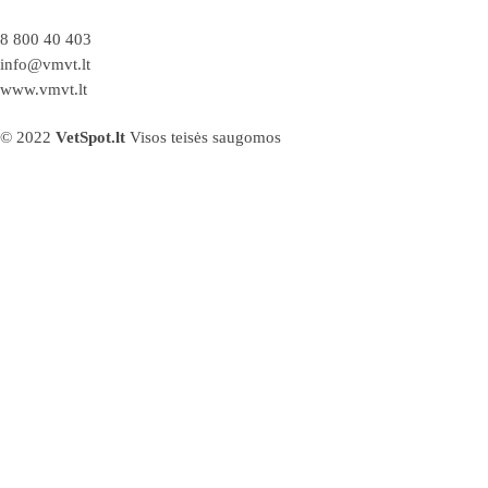
8 800 40 403
info@vmvt.lt
www.vmvt.lt
© 2022
VetSpot.lt
Visos teisės saugomos