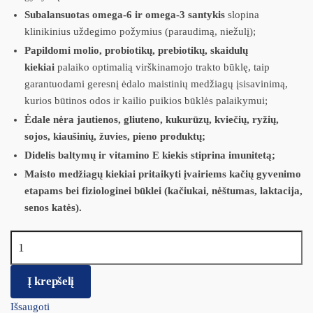
Subalansuotas omega-6 ir omega-3 santykis
slopina
klinikinius uždegimo požymius (paraudimą, niežulį);
Papildomi molio, probiotikų, prebiotikų, skaidulų
kiekiai
palaiko optimalią virškinamojo trakto būklę, taip
garantuodami geresnį ėdalo maistinių medžiagų įsisavinimą,
kurios būtinos odos ir kailio puikios būklės palaikymui;
Ėdale nėra jautienos, gliuteno, kukurūzų, kviečių, ryžių,
sojos, kiaušinių, žuvies, pieno produktų;
Didelis baltymų ir vitamino E kiekis stiprina imunitetą;
Maisto medžiagų kiekiai pritaikyti įvairiems kačių gyvenimo
etapams bei fiziologinei būklei (kačiukai, nėštumas, laktacija,
senos katės).
produkto kiekis: Virbac HPMD D1 DERMATOLOGY SUPPORT
veterinarinė dieta katėms 3kg
Į krepšelį
Išsaugoti