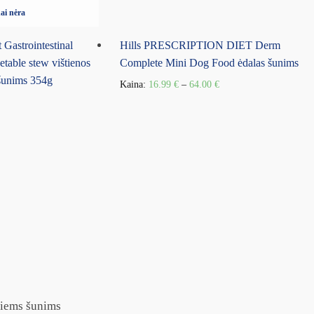
ai nėra
t Gastrointestinal
Hills PRESCRIPTION DIET Derm
table stew vištienos
Complete Mini Dog Food ėdalas šunims
 šunims 354g
Kaina:
16.99
€
–
64.00
€
tiems šunims