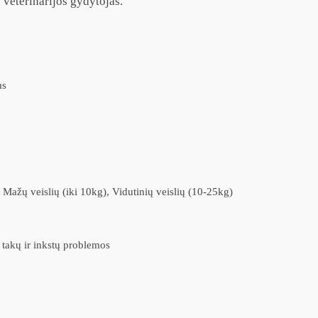
veterinarijos gydytojas.
ms
 Mažų veislių (iki 10kg), Vidutinių veislių (10-25kg)
 takų ir inkstų problemos