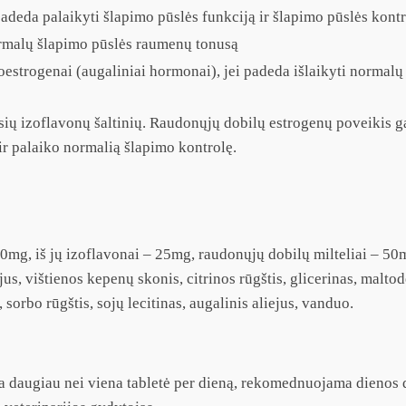
padeda palaikyti šlapimo pūslės funkciją ir šlapimo pūslės kontr
normalų šlapimo pūslės raumenų tonusą
itoestrogenai (augaliniai hormonai), jei padeda išlaikyti normal
sių izoflavonų šaltinių. Raudonųjų dobilų estrogenų poveikis g
 ir palaiko normalią šlapimo kontrolę.
60mg, iš jų izoflavonai – 25mg, raudonųjų dobilų milteliai – 5
ejus, vištienos kepenų skonis, citrinos rūgštis, glicerinas, malt
, sorbo rūgštis, sojų lecitinas, augalinis aliejus, vanduo.
daugiau nei viena tabletė per dieną, rekomednuojama dienos doz