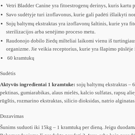
Vetri Bladder Canine yra fitoestrogenų derinys, kuris kartu 
Savo sudėtyje turi izoflavonus, kurie gali padėti išlaikyti 
Sojų baltymų ekstraktas yra izoflavonų šaltinis, kurie yra f
sterilizacijos arba senėjimo proceso metu.
Raudonojo dobilo žiedų milteliai laikomi vienu iš turtingiau
organizme. Jie veikia receptorius, kurie yra šlapimo pūslėje
60 kramtukų
Sudėtis
Aktyvūs ingredientai 1 kramtuke:
sojų baltymų ekstraktas – 
pektinas, gumiarabikas, alaus mielės, kalcio sulfatas, rapsų ali
rūgštis, rozmarino ekstraktas, silicio dioksidas, natrio alginatas
Dozavimas
Šunims suduoti iki 15kg – 1 kramtuką per dieną. Jeigu duodama 