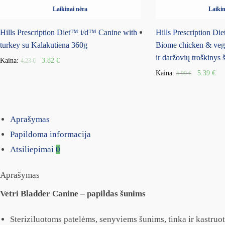
Laikinai nėra
Laikin
Hills Prescription Diet™ i/d™ Canine with
Hills Prescription Die
turkey su Kalakutiena 360g
Biome chicken & vege
ir daržovių troškinys
Kaina:
3.82
€
4.23
€
Kaina:
5.39
€
5.99
€
Aprašymas
Papildoma informacija
Atsiliepimai
0
Aprašymas
Vetri Bladder Canine – papildas šunims
Steriziluotoms patelėms, senyviems šunims, tinka ir kastruo