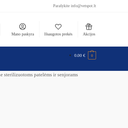
Parašykite info@vetspot.lt
Mano paskyra
Išsaugotos prekės
Akcijos
0.00
€
0
e sterilizuotoms patelėms ir senjorams