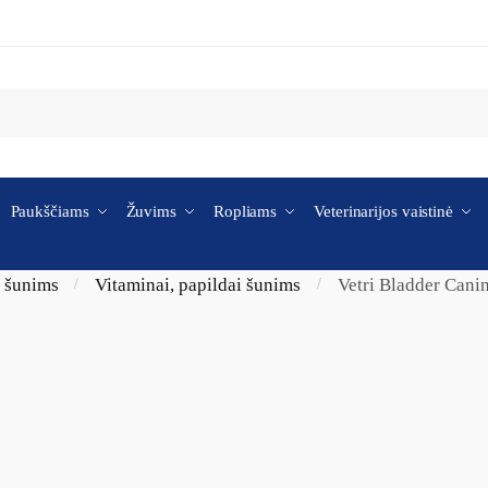
Paukščiams
Žuvims
Ropliams
Veterinarijos vaistinė
i šunims
Vitaminai, papildai šunims
Vetri Bladder Canin
/
/