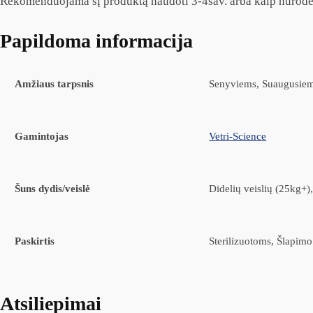
Rekomenduojama šį produktą naudoti 3-4sav. arba kaip nurodė 
Papildoma informacija
Amžiaus tarpsnis
Senyviems, Suaugusie
Gamintojas
Vetri-Science
Šuns dydis/veislė
Didelių veislių (25kg+),
Paskirtis
Sterilizuotoms, Šlapimo
Atsiliepimai