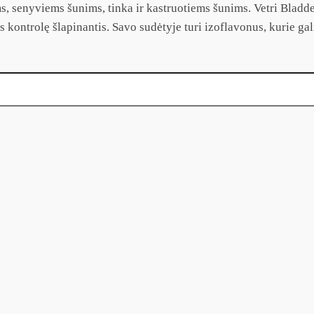
s, senyviems šunims, tinka ir kastruotiems šunims. Vetri Bladde
 kontrolę šlapinantis. Savo sudėtyje turi izoflavonus, kurie gal
 ir senjorams šunims N60