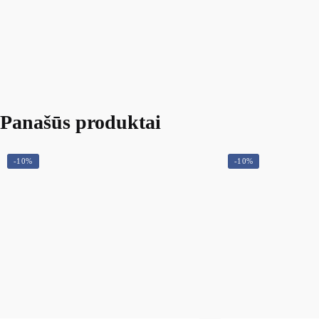
Panašūs produktai
-10%
-10%