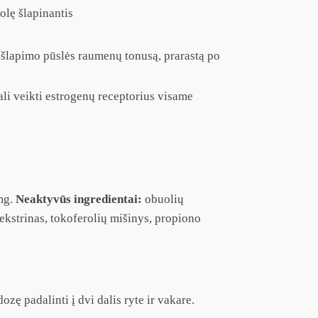
olę šlapinantis
ų šlapimo pūslės raumenų tonusą, prarastą po
ali veikti estrogenų receptorius visame
0mg.
Neaktyvūs ingredientai:
obuolių
odekstrinas, tokoferolių mišinys, propiono
ę padalinti į dvi dalis ryte ir vakare.