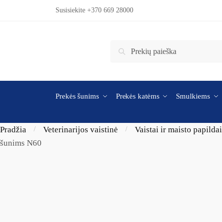
Skip to navigation
Skip to content
Susisiekite +370 669 28000
Ieškoti:
Ieškoti
Prekės šunims
Prekės katėms
Smulkiems
Pradžia
Veterinarijos vaistinė
Vaistai ir maisto papilda
/
/
šunims N60