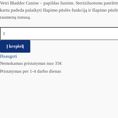
Vetri Bladder Canine – papildas šunims. Steriziluotoms patelėm
kartu padeda palaikyti šlapimo pūslės funkciją ir šlapimo pūslės
raumenų tonusą.
produkto kiekis: Vetri Bladder Canine sterilizuotoms patelėms
Į krepšelį
Išsaugoti
Nemokamas pristatymas nuo 35€
Pristatymas per 1-4 darbo dienas