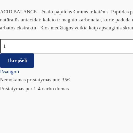
ACID BALANCE – ėdalo papildas šunims ir katėms. Papildas pa
natūralūs antacidai: kalcio ir magnio karbonatai, kurie padeda n
arbatos ekstraktu – šios medžiagos veikia kaip apsauginis skran
produkto kiekis: Vetfood Acid Balance papildas virškinimui 30
Į krepšelį
Išsaugoti
Nemokamas pristatymas nuo 35€
Pristatymas per 1-4 darbo dienas