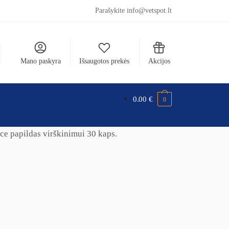
Parašykite info@vetspot.lt
Mano paskyra
Išsaugotos prekės
Akcijos
0.00
€
0
ce papildas virškinimui 30 kaps.