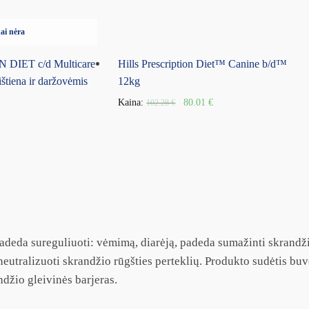
ai nėra
 DIET c/d Multicare
Hills Prescription Diet™ Canine b/d™
ištiena ir daržovėmis
12kg
Kaina:
80.01
€
102.28
€
deda sureguliuoti: vėmimą, diarėją, padeda sumažinti skrandž
eutralizuoti skrandžio rūgšties perteklių. Produkto sudėtis buvo
džio gleivinės barjeras.