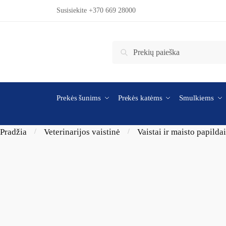
Skip to navigation
Skip to content
Susisiekite +370 669 28000
Ieškoti:
Ieškoti
Prekės šunims
Prekės katėms
Smulkiems
Pradžia
Veterinarijos vaistinė
Vaistai ir maisto papilda
/
/