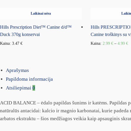
Laikinai nėra
Laikin
Hills Prescription Diet™ Canine d/d™
Hills PRESCRIPTION
Duck 370g konservai
Canine troškinys su v
Kaina:
3.47
€
Kaina:
2.99
€
–
4.99
€
Aprašymas
Papildoma informacija
Atsiliepimai
0
ACID BALANCE – ėdalo papildas šunims ir katėms. Papildas pa
natūralūs antacidai: kalcio ir magnio karbonatai, kurie padeda n
arbatos ekstraktu – šios medžiagos veikia kaip apsauginis skran