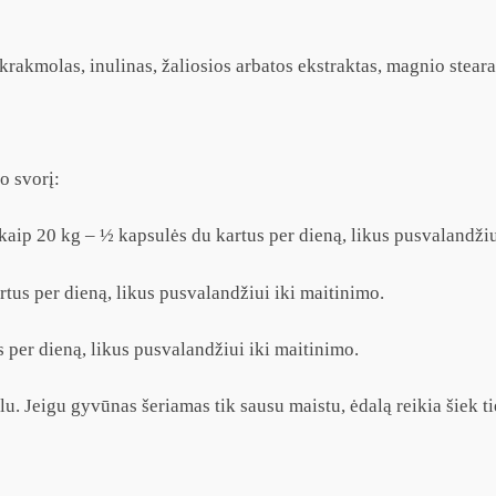
rakmolas, inulinas, žaliosios arbatos ekstraktas, magnio stearat
o svorį:
kaip 20 kg – ½ kapsulės du kartus per dieną, likus pusvalandžiu
rtus per dieną, likus pusvalandžiui iki maitinimo.
 per dieną, likus pusvalandžiui iki maitinimo.
dalu. Jeigu gyvūnas šeriamas tik sausu maistu, ėdalą reikia šiek t