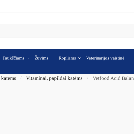
Paukščiams
Žuvims
Ropliams
Veterinarijos vaistinė
i katėms
Vitaminai, papildai katėms
Vetfood Acid Balan
/
/