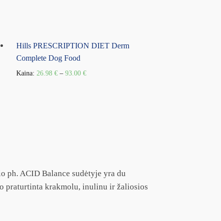
Hills PRESCRIPTION DIET Derm
Complete Dog Food
Kaina:
26.98
€
–
93.00
€
io ph. ACID Balance sudėtyje yra du
 praturtinta krakmolu, inulinu ir žaliosios