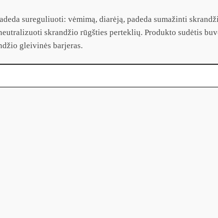
deda sureguliuoti: vėmimą, diarėją, padeda sumažinti skrandž
eutralizuoti skrandžio rūgšties perteklių. Produkto sudėtis buvo
džio gleivinės barjeras.
 kaps.