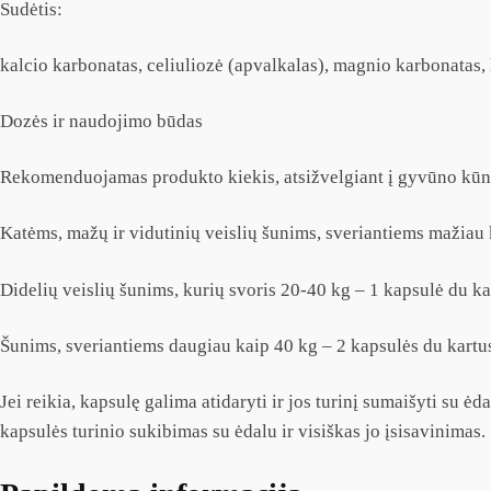
Sudėtis:
kalcio karbonatas, celiuliozė (apvalkalas), magnio karbonatas, k
Dozės ir naudojimo būdas
Rekomenduojamas produkto kiekis, atsižvelgiant į gyvūno kūn
Katėms, mažų ir vidutinių veislių šunims, sveriantiems mažiau 
Didelių veislių šunims, kurių svoris 20-40 kg – 1 kapsulė du ka
Šunims, sveriantiems daugiau kaip 40 kg – 2 kapsulės du kartus
Jei reikia, kapsulę galima atidaryti ir jos turinį sumaišyti su ė
kapsulės turinio sukibimas su ėdalu ir visiškas jo įsisavinimas.