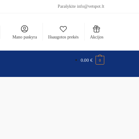
Parašykite info@vetspot.lt
Mano paskyra
Išsaugotos prekės
Akcijos
0.00
€
0