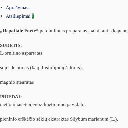
Aprašymas
Atsiliepimai
0
„Hepatiale Forte“
patobulintas preparatas, palaikantis kepenų
SUDĖTIS:
L-ornitino aspartatas,
sojos lecitinas (kaip fosfolipidų šaltinis),
magnio stearatas
PRIEDAI:
metioninas S-adenozilmetionino pavidalu,
pieninio erškėčio sėklų ekstraktas Silybum marianum (L.),