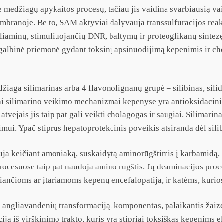
medžiagų apykaitos procesų, tačiau jis vaidina svarbiausią va
embranoje. Be to, SAM aktyviai dalyvauja transsulfuracijos reak
oliaminų, stimuliuojančių DNR, baltymų ir proteoglikanų sintezę
albinė priemonė gydant toksinį apsinuodijimą kepenimis ir chole
aga silimarinas arba 4 flavonolignanų grupė – silibinas, silidia
ai silimarino veikimo mechanizmai kepenyse yra antioksidacini
tvejais jis taip pat gali veikti cholagogas ir saugiai. Silimarin
i. Ypač stiprus hepatoprotekcinis poveikis atsiranda dėl silibi
vauja keičiant amoniaką, suskaidytą aminorūgštimis į karbamidą,
cesuose taip pat naudoja amino rūgštis. Jų deaminacijos proces
ančioms ar įtariamoms kepenų encefalopatija, ir katėms, kurios
r angliavandenių transformaciją, komponentas, palaikantis žai
iją iš virškinimo trakto, kuris yra stipriai toksiškas kepenims 