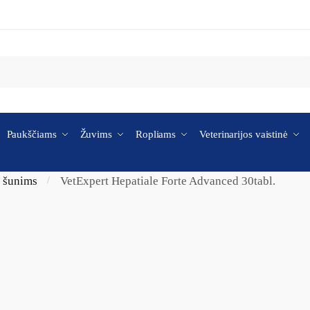
Paukščiams
Žuvims
Ropliams
Veterinarijos vaistinė
i šunims
VetExpert Hepatiale Forte Advanced 30tabl.
/