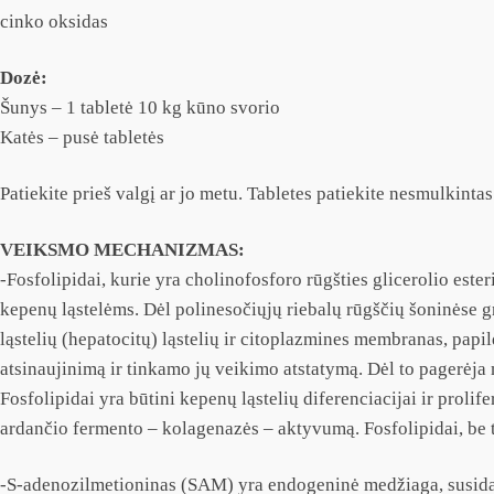
cinko oksidas
Dozė:
Šunys – 1 tabletė 10 kg kūno svorio
Katės – pusė tabletės
Patiekite prieš valgį ar jo metu. Tabletes patiekite nesmulkintas
VEIKSMO MECHANIZMAS:
-Fosfolipidai, kurie yra cholinofosforo rūgšties glicerolio esteri
kepenų ląstelėms. Dėl polinesočiųjų riebalų rūgščių šoninėse gr
ląstelių (hepatocitų) ląstelių ir citoplazmines membranas, papil
atsinaujinimą ir tinkamo jų veikimo atstatymą. Dėl to pagerėj
Fosfolipidai yra būtini kepenų ląstelių diferenciacijai ir proli
ardančio fermento – kolagenazės – aktyvumą. Fosfolipidai, be tu
-S-adenozilmetioninas (SAM) yra endogeninė medžiaga, susidara