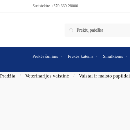
Skip to navigation
Skip to content
Susisiekite +370 669 28000
Ieškoti:
Ieškoti
Prekės šunims
Prekės katėms
Smulkiems
Pradžia
Veterinarijos vaistinė
Vaistai ir maisto papilda
/
/