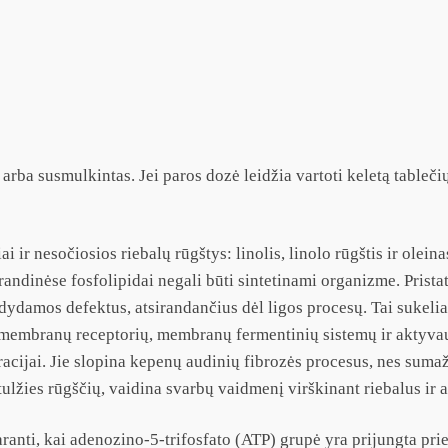
 arba susmulkintas. Jei paros dozė leidžia vartoti keletą tablečių
ai ir nesočiosios riebalų rūgštys: linolis, linolo rūgštis ir olein
andinėse fosfolipidai negali būti sintetinami organizme. Pristat
dydamos defektus, atsirandančius dėl ligos procesų. Tai sukelia 
a membranų receptorių, membranų fermentinių sistemų ir aktyva
feracijai. Jie slopina kepenų audinių fibrozės procesus, nes sum
lžies rūgščių, vaidina svarbų vaidmenį virškinant riebalus ir a
nti, kai adenozino-5-trifosfato (ATP) grupė yra prijungta prie