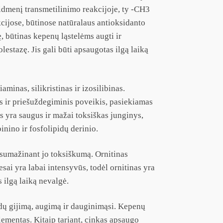
idmenį transmetilinimo reakcijoje, ty -CH3
cijose, būtinose natūralaus antioksidanto
, būtinas kepenų ląstelėms augti ir
stazę. Jis gali būti apsaugotas ilgą laiką
minas, silikristinas ir izosilibinas.
s ir priešuždegiminis poveikis, pasiekiamas
as yra saugus ir mažai toksiškas junginys,
nino ir fosfolipidų derinio.
 sumažinant jo toksiškumą. Ornitinas
ai yra labai intensyvūs, todėl ornitinas yra
 ilgą laiką nevalgė.
zdų gijimą, augimą ir dauginimąsi. Kepenų
elementas. Kitaip tariant, cinkas apsaugo