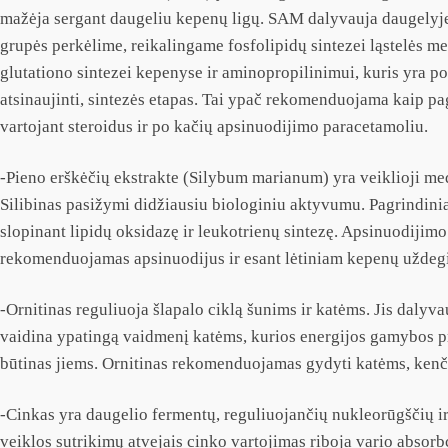
mažėja sergant daugeliu kepenų ligų. SAM dalyvauja daugelyje 
grupės perkėlime, reikalingame fosfolipidų sintezei ląstelės m
glutationo sintezei kepenyse ir aminopropilinimui, kuris yra p
atsinaujinti, sintezės etapas. Tai ypač rekomenduojama kaip pag
vartojant steroidus ir po kačių apsinuodijimo paracetamoliu.
-Pieno erškėčių ekstrakte (Silybum marianum) yra veiklioji medži
Silibinas pasižymi didžiausiu biologiniu aktyvumu. Pagrindini
slopinant lipidų oksidazę ir leukotrienų sintezę. Apsinuodijimo a
rekomenduojamas apsinuodijus ir esant lėtiniam kepenų uždegimu
-Ornitinas reguliuoja šlapalo ciklą šunims ir katėms. Jis daly
vaidina ypatingą vaidmenį katėms, kurios energijos gamybos pro
būtinas jiems. Ornitinas rekomenduojamas gydyti katėms, kenči
-Cinkas yra daugelio fermentų, reguliuojančių nukleorūgščių i
veiklos sutrikimų atvejais cinko vartojimas riboja vario absorbc