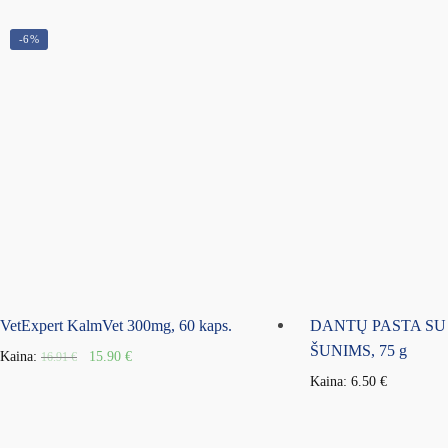
-6%
VetExpert KalmVet 300mg, 60 kaps.
DANTŲ PASTA SU
ŠUNIMS, 75 g
Kaina:
15.90
€
16.91
€
Kaina:
6.50
€