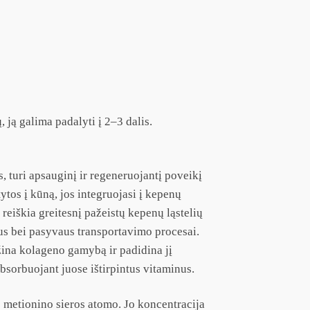
, ją galima padalyti į 2–3 dalis.
as, turi apsauginį ir regeneruojantį poveikį
ytos į kūną, jos integruojasi į kepenų
reiškia greitesnį pažeistų kepenų ląstelių
us bei pasyvaus transportavimo procesai.
ažina kolageno gamybą ir padidina jį
bsorbuojant juose ištirpintus vitaminus.
 metionino sieros atomo. Jo koncentracija