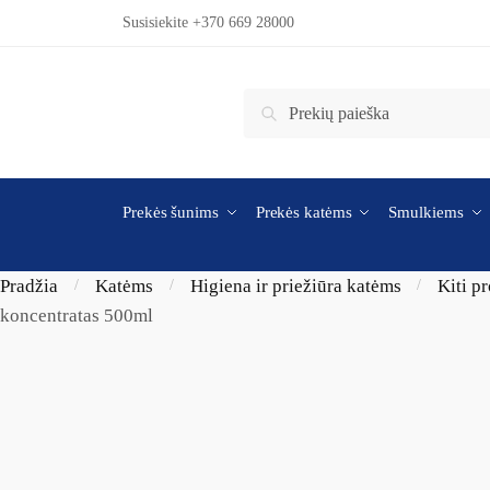
Skip to navigation
Skip to content
Susisiekite +370 669 28000
Ieškoti:
Ieškoti
Prekės šunims
Prekės katėms
Smulkiems
Pradžia
Katėms
Higiena ir priežiūra katėms
Kiti p
/
/
/
koncentratas 500ml