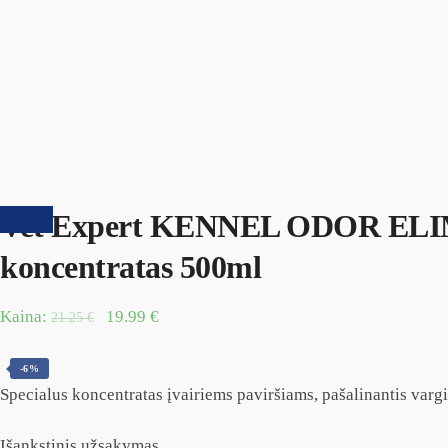
Vet Expert KENNEL ODOR ELIMIN
Akcija!
koncentratas 500ml
Kaina:
19.99
€
21.25
€
-6%
Specialus koncentratas įvairiems paviršiams, pašalinantis varg
Išankstinis užsakymas