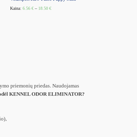
Kaina:
6.56
€
–
18.50
€
valymo priemonių priedas. Naudojamas
odėl KENNEL ODOR ELIMINATOR?
io),