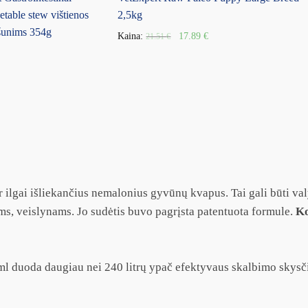
table stew vištienos
2,5kg
 šunims 354g
Kaina:
17.89
€
21.51
€
ir ilgai išliekančius nemalonius gyvūnų kvapus. Tai gali būti 
s, veislynams. Jo sudėtis buvo pagrįsta patentuota formule.
K
ml duoda daugiau nei 240 litrų ypač efektyvaus skalbimo skysč