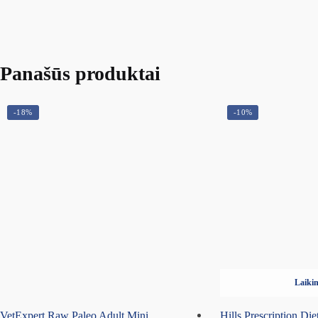
Panašūs produktai
-18%
-10%
Laikin
VetExpert Raw Paleo Adult Mini
Hills Prescription Die