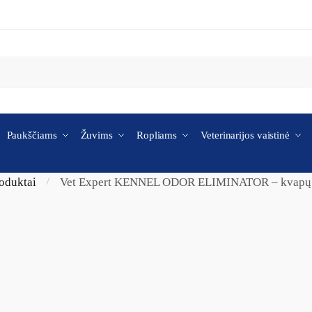
Paukščiams
Žuvims
Ropliams
Veterinarijos vaistinė
roduktai
Vet Expert KENNEL ODOR ELIMINATOR – kvapų neu
/