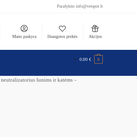
Parašykite info@vetspot.lt
Mano paskyra
Išsaugotos prekės
Akcijos
0.00
€
0
tralizatorius šunims ir katėms –