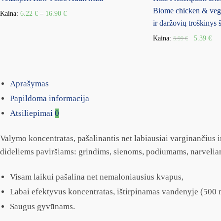
Biome chicken & vege
Kaina:
6.22
€
–
16.90
€
ir daržovių troškinys
Kaina:
5.39
€
5.99
€
Aprašymas
Papildoma informacija
Atsiliepimai
0
Valymo koncentratas, pašalinantis net labiausiai varginančius 
dideliems paviršiams: grindims, sienoms, podiumams, narveliam
Visam laikui pašalina net nemaloniausius kvapus,
Labai efektyvus koncentratas, ištirpinamas vandenyje (500 
Saugus gyvūnams.