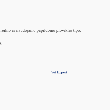
oreikio ar naudojamo papildomo ploviklio tipo.
o.
Vet Expert