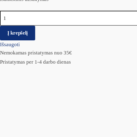
produkto kiekis: Vet Expert KENNEL ODOR ELIMINATOR - kvapų
Į krepšelį
Išsaugoti
Nemokamas pristatymas nuo 35€
Pristatymas per 1-4 darbo dienas