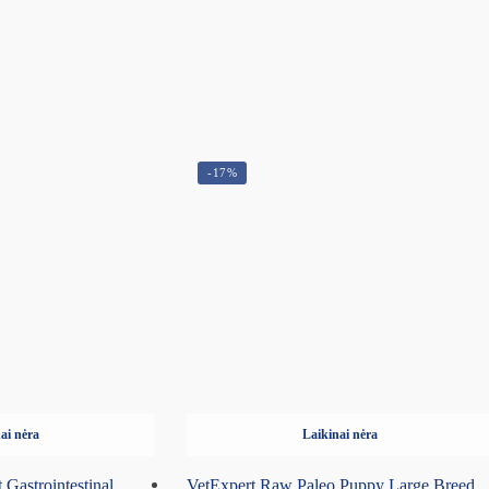
-17%
ai nėra
Laikinai nėra
t Gastrointestinal
VetExpert Raw Paleo Puppy Large Breed