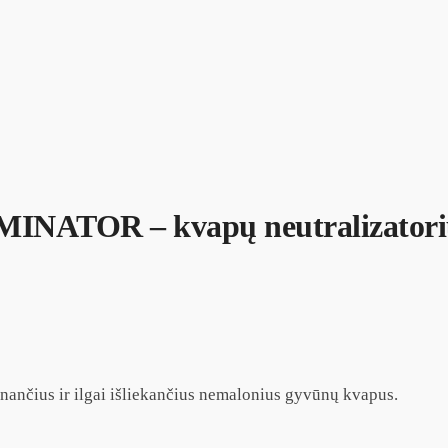
ATOR – kvapų neutralizatorius
inančius ir ilgai išliekančius nemalonius gyvūnų kvapus.