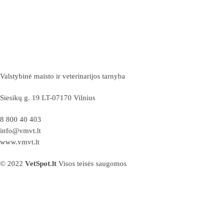
Valstybinė maisto ir veterinarijos tarnyba
Siesikų g. 19 LT-07170 Vilnius
8 800 40 403
info@vmvt.lt
www.vmvt.lt
© 2022
VetSpot.lt
Visos teisės saugomos