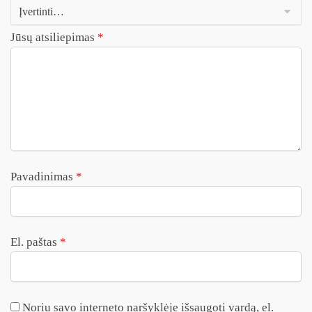
Jūsų atsiliepimas
*
Pavadinimas
*
El. paštas
*
Noriu savo interneto naršyklėje išsaugoti vardą, el.