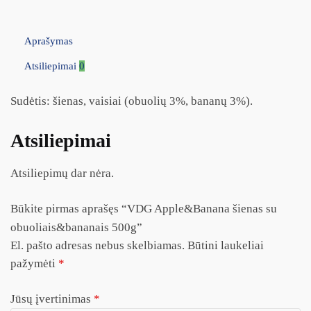
Aprašymas
Atsiliepimai
0
Sudėtis: šienas, vaisiai (obuolių 3%, bananų 3%).
Atsiliepimai
Atsiliepimų dar nėra.
Būkite pirmas aprašęs “VDG Apple&Banana šienas su
obuoliais&bananais 500g”
El. pašto adresas nebus skelbiamas.
Būtini laukeliai
pažymėti
*
Jūsų įvertinimas
*