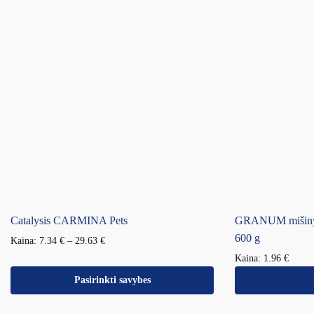
Catalysis CARMINA Pets
GRANUM mišinys
600 g
Kaina:
7.34
€
–
29.63
€
Kaina:
1.96
€
Pasirinkti savybes