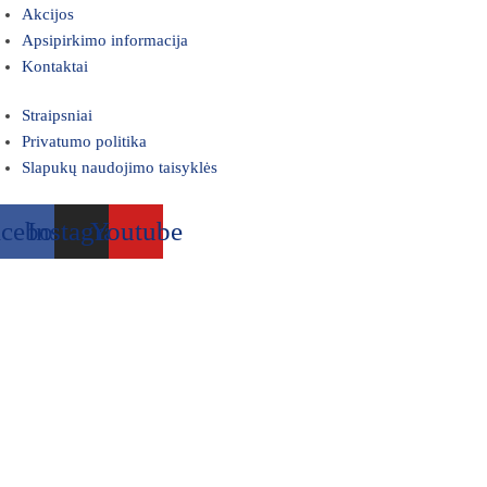
Akcijos
Apsipirkimo informacija
Kontaktai
Straipsniai
Privatumo politika
Slapukų naudojimo taisyklės
acebook
Instagram
Youtube