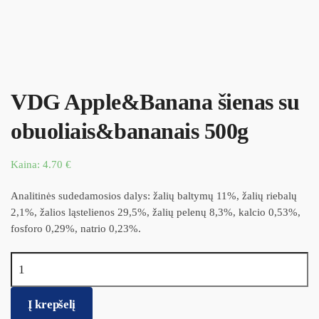
VDG Apple&Banana šienas su
obuoliais&bananais 500g
Kaina:
4.70
€
Analitinės sudedamosios dalys: žalių baltymų 11%, žalių riebalų
2,1%, žalios ląstelienos 29,5%, žalių pelenų 8,3%, kalcio 0,53%,
fosforo 0,29%, natrio 0,23%.
produkto kiekis: VDG Apple&Banana šienas su
obuoliais&bananais 500g
Į krepšelį