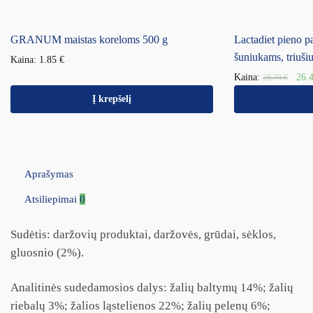
GRANUM maistas koreloms 500 g
Lactadiet pieno p
šuniukams, triuš
Kaina:
1.85
€
Kaina:
26.
28.70
€
Į krepšelį
Aprašymas
Atsiliepimai
0
Sudėtis: daržovių produktai, daržovės, grūdai, sėklos,
gluosnio (2%).
Analitinės sudedamosios dalys: žalių baltymų 14%; žalių
riebalų 3%; žalios ląstelienos 22%; žalių pelenų 6%;