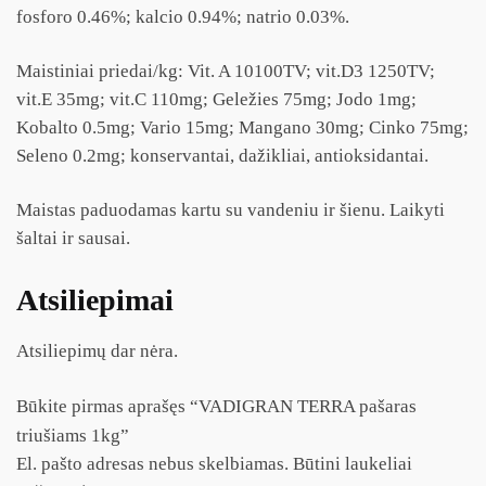
fosforo 0.46%; kalcio 0.94%; natrio 0.03%.
Maistiniai priedai/kg: Vit. A 10100TV; vit.D3 1250TV;
vit.E 35mg; vit.C 110mg; Geležies 75mg; Jodo 1mg;
Kobalto 0.5mg; Vario 15mg; Mangano 30mg; Cinko 75mg;
Seleno 0.2mg; konservantai, dažikliai, antioksidantai.
Maistas paduodamas kartu su vandeniu ir šienu. Laikyti
šaltai ir sausai.
Atsiliepimai
Atsiliepimų dar nėra.
Būkite pirmas aprašęs “VADIGRAN TERRA pašaras
triušiams 1kg”
El. pašto adresas nebus skelbiamas.
Būtini laukeliai