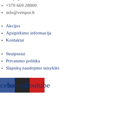
+370 669 28000
info@vetspot.lt
Akcijos
Apsipirkimo informacija
Kontaktai
Straipsniai
Privatumo politika
Slapukų naudojimo taisyklės
acebook
Instagram
Youtube