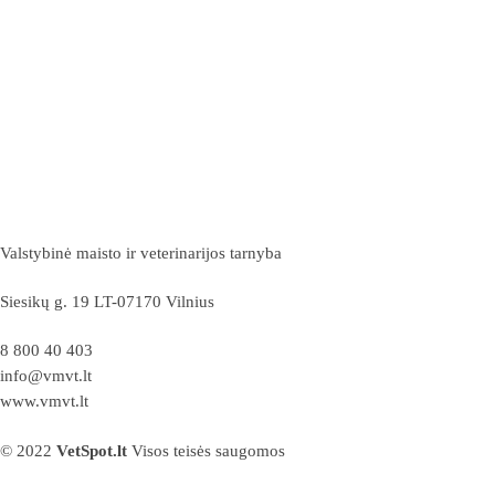
Valstybinė maisto ir veterinarijos tarnyba
Siesikų g. 19 LT-07170 Vilnius
8 800 40 403
info@vmvt.lt
www.vmvt.lt
© 2022
VetSpot.lt
Visos teisės saugomos