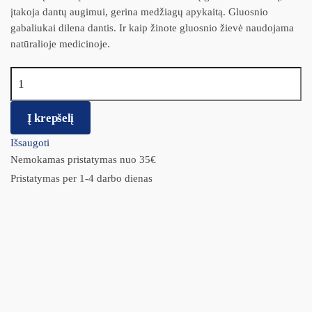
įtakoja dantų augimui, gerina medžiagų apykaitą. Gluosnio
gabaliukai dilena dantis. Ir kaip žinote gluosnio žievė naudojama
natūralioje medicinoje.
produkto kiekis: VADIGRAN TERRA pašaras triušiams 1kg
Į krepšelį
Išsaugoti
Nemokamas pristatymas nuo 35€
Pristatymas per 1-4 darbo dienas