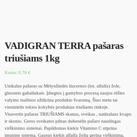
VADIGRAN TERRA pašaras
triušiams 1kg
Kaina:
8.70
€
Unikalus pašaras su Mėlynžiedės liucernos (lot. alfalfa) žole,
gluosnio gabaliukais. Įdiegtos į gamybos procesą naujos rūšies
valymo mašinos užtikrina produkto švarumą. Šiuo metu tai
vienintelis tokios kokybės produktas triušiams rinkoje.
Visavertis pašaras TRIUŠIAMS skanus, sveikas , natūralaus kvapo
ir skonio. Geros sveikatos pilnas dubenėlis pašaro naudingas
virškinimo sistemai. Papildomas kiekis Vitamino C stiprina
imuninę sistemą. Gausus kiekis alfalfa žolių gerina virškinimą,