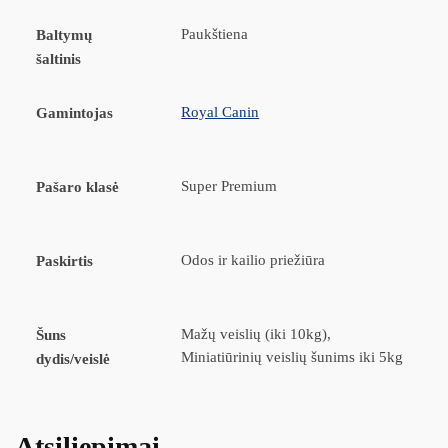
Paukštiena
Baltymų
šaltinis
Royal Canin
Gamintojas
Super Premium
Pašaro klasė
Odos ir kailio priežiūra
Paskirtis
Mažų veislių (iki 10kg),
Šuns
Miniatiūrinių veislių šunims iki 5kg
dydis/veislė
Atsiliepimai