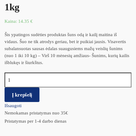
1kg
Kaina:
14.35
€
Šis ypatingos sudėties produktas šuns odą ir kailį maitina iš
vidaus. Šuo ne tik atrodys geriau, bet ir puikiai jausis. Visavertis
subalansuotas sausas ėdalas suaugusiems mažų veislių šunims
(nuo 1 iki 10 kg) – Virš 10 mėnesių amžiaus- Šunims, kurių kailis
išblukęs ir šiurkštus.
produkto kiekis: Royal Canin Mini Coat care 1kg
Į krepšelį
Išsaugoti
Nemokamas pristatymas nuo 35€
Pristatymas per 1-4 darbo dienas