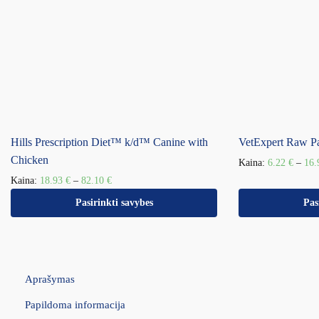
Hills Prescription Diet™ k/d™ Canine with
VetExpert Raw Pa
Chicken
Kaina:
6.22
€
–
16
Kaina:
18.93
€
–
82.10
€
Pasirinkti savybes
Pas
Aprašymas
Papildoma informacija