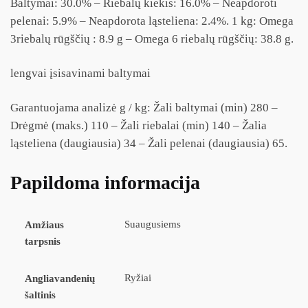
Baltymai: 30.0% – Riebalų kiekis: 16.0% – Neapdoroti
pelenai: 5.9% – Neapdorota ląsteliena: 2.4%. 1 kg: Omega
3riebalų rūgščių : 8.9 g – Omega 6 riebalų rūgščių: 38.8 g.
lengvai įsisavinami baltymai
Garantuojama analizė g / kg: Žali baltymai (min) 280 –
Drėgmė (maks.) 110 – Žali riebalai (min) 140 – Žalia
ląsteliena (daugiausia) 34 – Žali pelenai (daugiausia) 65.
Papildoma informacija
Suaugusiems
Amžiaus
tarpsnis
Ryžiai
Angliavandenių
šaltinis