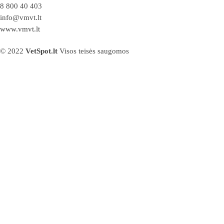
8 800 40 403
info@vmvt.lt
www.vmvt.lt
© 2022
VetSpot.lt
Visos teisės saugomos