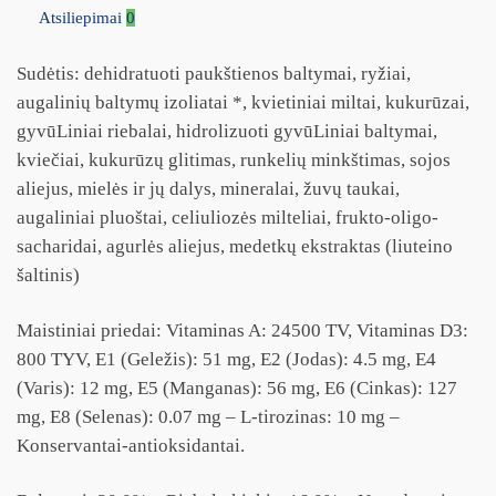
Atsiliepimai
0
Sudėtis: dehidratuoti paukštienos baltymai, ryžiai,
augalinių baltymų izoliatai *, kvietiniai miltai, kukurūzai,
gyvūLiniai riebalai, hidrolizuoti gyvūLiniai baltymai,
kviečiai, kukurūzų glitimas, runkelių minkštimas, sojos
aliejus, mielės ir jų dalys, mineralai, žuvų taukai,
augaliniai pluoštai, celiuliozės milteliai, frukto-oligo-
sacharidai, agurlės aliejus, medetkų ekstraktas (liuteino
šaltinis)
Maistiniai priedai: Vitaminas A: 24500 TV, Vitaminas D3:
800 TYV, E1 (Geležis): 51 mg, E2 (Jodas): 4.5 mg, E4
(Varis): 12 mg, E5 (Manganas): 56 mg, E6 (Cinkas): 127
mg, E8 (Selenas): 0.07 mg – L-tirozinas: 10 mg –
Konservantai-antioksidantai.