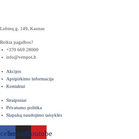
Lubinų g. 149, Kaunas
Reikia pagalbos?
+370 669 28000
info@vetspot.lt
Akcijos
Apsipirkimo informacija
Kontaktai
Straipsniai
Privatumo politika
Slapukų naudojimo taisyklės
acebook
Instagram
Youtube