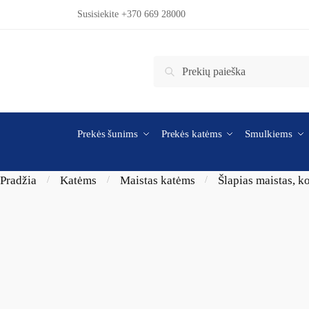
Skip to navigation
Skip to content
Susisiekite +370 669 28000
Ieškoti:
Ieškoti
Prekės šunims
Prekės katėms
Smulkiems
Pradžia
Katėms
Maistas katėms
Šlapias maistas, k
/
/
/