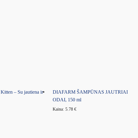
itten – Su jautiena ir
DIAFARM ŠAMPŪNAS JAUTRIAI
ODAI, 150 ml
Kaina:
5.78
€