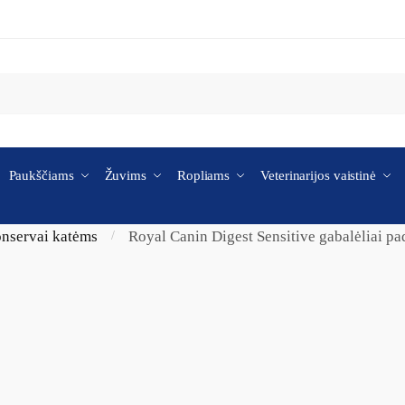
Paukščiams
Žuvims
Ropliams
Veterinarijos vaistinė
onservai katėms
Royal Canin Digest Sensitive gabalėliai p
/