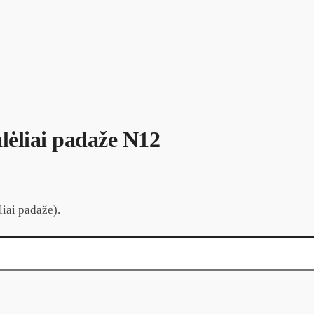
lėliai padaže N12
liai padaže).
že N12