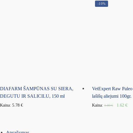
-10%
DIAFARM ŠAMPŪNAS SU SIERA,
VetExpert Raw Paleo K
DEGUTU IR SALICILU, 150 ml
lašišų aliejumi 100gr.
Kaina:
5.78
€
Kaina:
1.62
€
1.80
€
Aprašymas