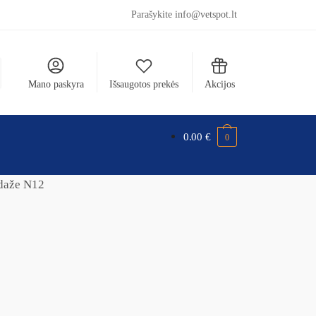
Parašykite info@vetspot.lt
Mano paskyra
Išsaugotos prekės
Akcijos
0.00
€
0
adaže N12