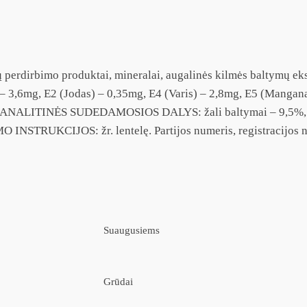
 perdirbimo produktai, mineralai, augalinės kilmės baltymų ek
) – 3,6mg, E2 (Jodas) – 0,35mg, E4 (Varis) – 2,8mg, E5 (Mangan
2g. ANALITINĖS SUDEDAMOSIOS DALYS: žali baltymai – 9,5%, nea
MO INSTRUKCIJOS: žr. lentelę. Partijos numeris, registracijos n
Suaugusiems
Grūdai