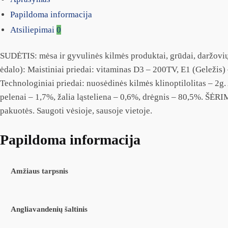
Papildoma informacija
Atsiliepimai
0
SUDĖTIS: mėsa ir gyvulinės kilmės produktai, grūdai, daržovių
ėdalo): Maistiniai priedai: vitaminas D3 – 200TV, E1 (Geležis
Technologiniai priedai: nuosėdinės kilmės klinoptilolitas – 
pelenai – 1,7%, žalia ląsteliena – 0,6%, drėgnis – 80,5%. ŠĖRI
pakuotės. Saugoti vėsioje, sausoje vietoje.
Papildoma informacija
Amžiaus tarpsnis
Angliavandenių šaltinis