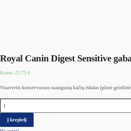
Royal Canin Digest Sensitive gaba
Kaina:
23.75
€
Visavertis konservuotas suaugusių kačių ėdalas (ploni griežinė
produkto kiekis: Royal Canin Digest Sensitive gabalėliai pada
Į krepšelį
Išsaugoti