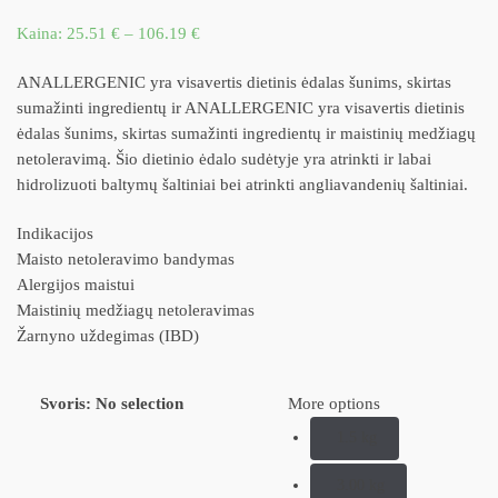
Kaina:
25.51
€
–
106.19
€
ANALLERGENIC yra visavertis dietinis ėdalas šunims, skirtas
sumažinti ingredientų ir ANALLERGENIC yra visavertis dietinis
ėdalas šunims, skirtas sumažinti ingredientų ir maistinių medžiagų
netoleravimą. Šio dietinio ėdalo sudėtyje yra atrinkti ir labai
hidrolizuoti baltymų šaltiniai bei atrinkti angliavandenių šaltiniai.
Indikacijos
Maisto netoleravimo bandymas
Alergijos maistui
Maistinių medžiagų netoleravimas
Žarnyno uždegimas (IBD)
Svoris
:
No selection
More options
1.5 kg
3.00 kg