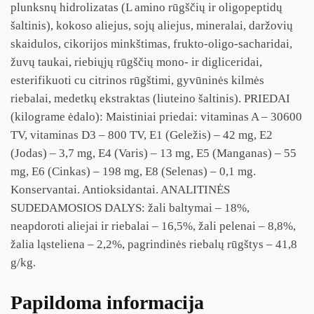
plunksnų hidrolizatas (L amino rūgščių ir oligopeptidų
šaltinis), kokoso aliejus, sojų aliejus, mineralai, daržovių
skaidulos, cikorijos minkštimas, frukto-oligo-sacharidai,
žuvų taukai, riebiųjų rūgščių mono- ir digliceridai,
esterifikuoti cu citrinos rūgštimi, gyvūninės kilmės
riebalai, medetkų ekstraktas (liuteino šaltinis). PRIEDAI
(kilograme ėdalo): Maistiniai priedai: vitaminas A – 30600
TV, vitaminas D3 – 800 TV, E1 (Geležis) – 42 mg, E2
(Jodas) – 3,7 mg, E4 (Varis) – 13 mg, E5 (Manganas) – 55
mg, E6 (Cinkas) – 198 mg, E8 (Selenas) – 0,1 mg.
Konservantai. Antioksidantai. ANALITINĖS
SUDEDAMOSIOS DALYS: žali baltymai – 18%,
neapdoroti aliejai ir riebalai – 16,5%, žali pelenai – 8,8%,
žalia ląsteliena – 2,2%, pagrindinės riebalų rūgštys – 41,8
g/kg.
Papildoma informacija