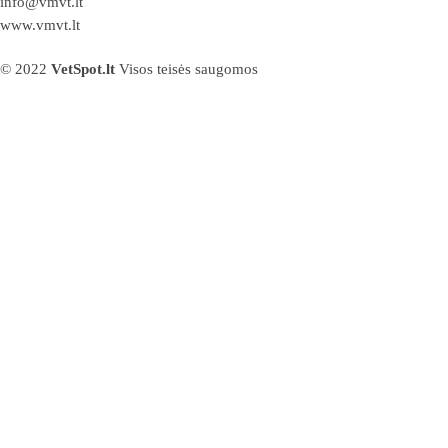
info@vmvt.lt
www.vmvt.lt
© 2022
VetSpot.lt
Visos teisės saugomos