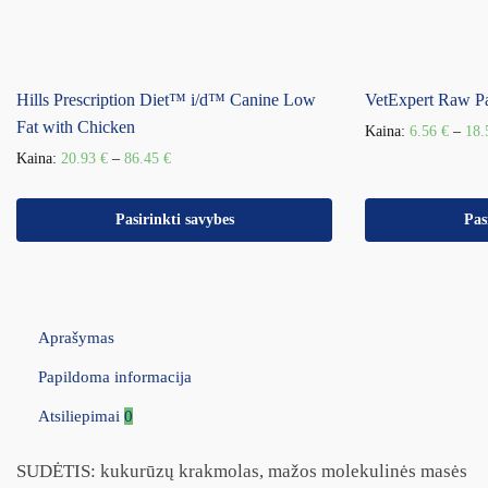
Hills Prescription Diet™ i/d™ Canine Low
VetExpert Raw P
Fat with Chicken
Kaina:
6.56
€
–
18
Kaina:
20.93
€
–
86.45
€
Pasirinkti savybes
Pas
Aprašymas
Papildoma informacija
Atsiliepimai
0
SUDĖTIS: kukurūzų krakmolas, mažos molekulinės masės