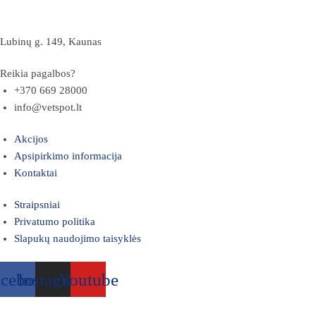
Lubinų g. 149, Kaunas
Reikia pagalbos?
+370 669 28000
info@vetspot.lt
Akcijos
Apsipirkimo informacija
Kontaktai
Straipsniai
Privatumo politika
Slapukų naudojimo taisyklės
acebook
Instagram
Youtube