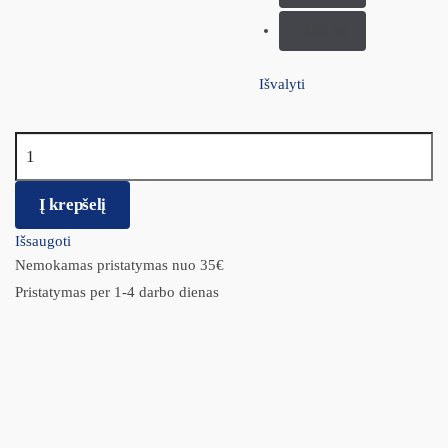
8.00 kg
Išvalyti
produkto kiekis: Royal Canin ANALLERGENIC
Į krepšelį
Išsaugoti
Nemokamas pristatymas nuo 35€
Pristatymas per 1-4 darbo dienas