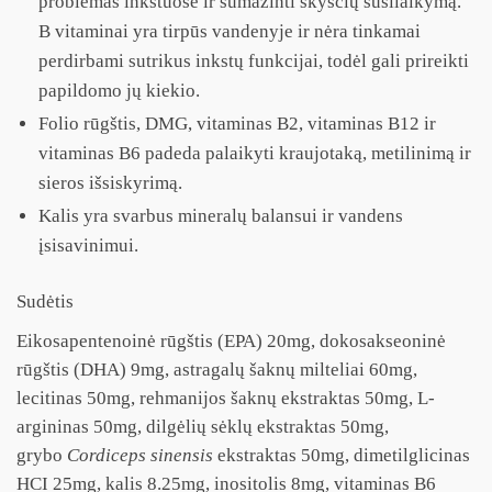
problemas inkstuose ir sumažinti skysčių susilaikymą.
B vitaminai yra tirpūs vandenyje ir nėra tinkamai
perdirbami sutrikus inkstų funkcijai, todėl gali prireikti
papildomo jų kiekio.
Folio rūgštis, DMG, vitaminas B2, vitaminas B12 ir
vitaminas B6 padeda palaikyti kraujotaką, metilinimą ir
sieros išsiskyrimą.
Kalis yra svarbus mineralų balansui ir vandens
įsisavinimui.
Sudėtis
Eikosapentenoinė rūgštis (EPA) 20mg, dokosakseoninė
rūgštis (DHA) 9mg, astragalų šaknų milteliai 60mg,
lecitinas 50mg, rehmanijos šaknų ekstraktas 50mg, L-
argininas 50mg, dilgėlių sėklų ekstraktas 50mg,
grybo
Cordiceps sinensis
ekstraktas 50mg, dimetilglicinas
HCI 25mg, kalis 8.25mg, inositolis 8mg, vitaminas B6