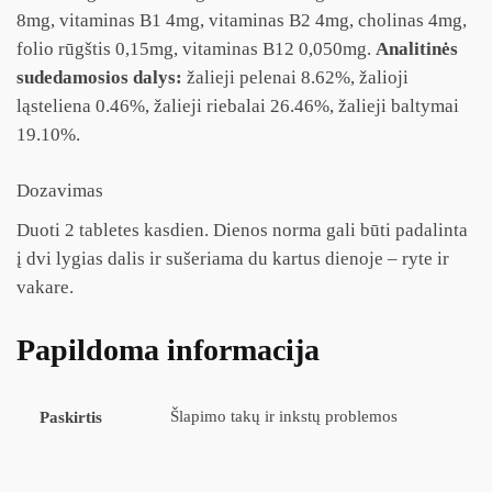
8mg, vitaminas B1 4mg, vitaminas B2 4mg, cholinas 4mg,
folio rūgštis 0,15mg, vitaminas B12 0,050mg.
Analitinės
sudedamosios dalys:
žalieji pelenai 8.62%, žalioji
ląsteliena 0.46%, žalieji riebalai 26.46%, žalieji baltymai
19.10%.
Dozavimas
Duoti 2 tabletes kasdien. Dienos norma gali būti padalinta
į dvi lygias dalis ir sušeriama du kartus dienoje – ryte ir
vakare.
Papildoma informacija
Šlapimo takų ir inkstų problemos
Paskirtis