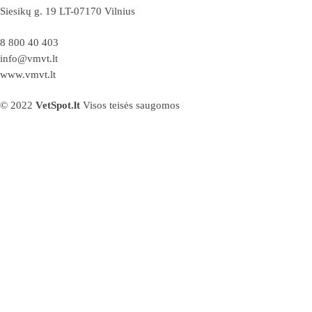
Siesikų g. 19 LT-07170 Vilnius
8 800 40 403
info@vmvt.lt
www.vmvt.lt
© 2022
VetSpot.lt
Visos teisės saugomos