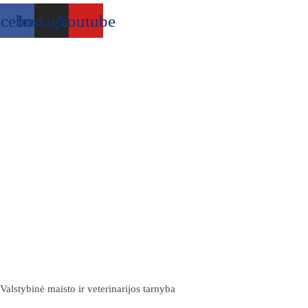
acebook
Instagram
Youtube
Valstybinė maisto ir veterinarijos tarnyba