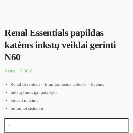
Renal Essentials papildas
katėms inkstų veiklai gerinti
N60
Kaina:
17.90
€
Renal Essentials – kramtomosios tabletės – katėms
Inkstų funkcijai palaikyti
Stresui mažinti
Imuninei sistemai
produkto kiekis: Renal Essentials papildas katėms inkstų veiklai
gerinti N60