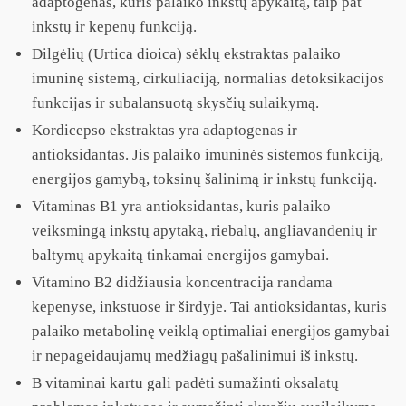
adaptogenas, kuris palaiko inkstų apykaitą, taip pat
inkstų ir kepenų funkciją.
Dilgėlių (Urtica dioica) sėklų ekstraktas palaiko
imuninę sistemą, cirkuliaciją, normalias detoksikacijos
funkcijas ir subalansuotą skysčių sulaikymą.
Kordicepso ekstraktas yra adaptogenas ir
antioksidantas. Jis palaiko imuninės sistemos funkciją,
energijos gamybą, toksinų šalinimą ir inkstų funkciją.
Vitaminas B1 yra antioksidantas, kuris palaiko
veiksmingą inkstų apytaką, riebalų, angliavandenių ir
baltymų apykaitą tinkamai energijos gamybai.
Vitamino B2 didžiausia koncentracija randama
kepenyse, inkstuose ir širdyje. Tai antioksidantas, kuris
palaiko metabolinę veiklą optimaliai energijos gamybai
ir nepageidaujamų medžiagų pašalinimui iš inkstų.
B vitaminai kartu gali padėti sumažinti oksalatų