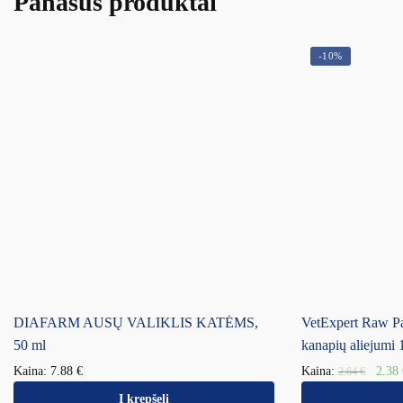
Panašūs produktai
-10%
DIAFARM AUSŲ VALIKLIS KATĖMS,
VetExpert Raw Pal
50 ml
kanapių aliejumi 
Kaina:
7.88
€
Kaina:
2.38
2.64
€
Į krepšelį