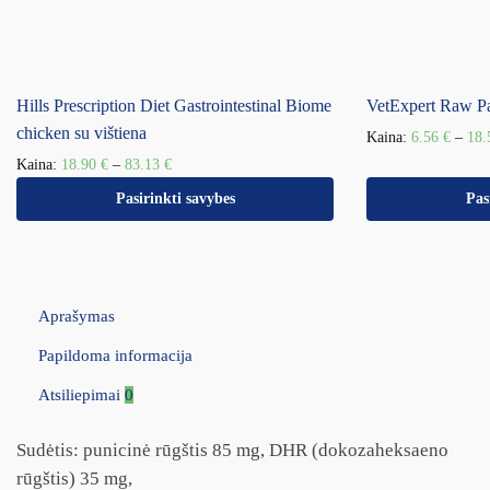
Hills Prescription Diet Gastrointestinal Biome
VetExpert Raw P
chicken su vištiena
Kaina:
6.56
€
–
18
Kaina:
18.90
€
–
83.13
€
Pasirinkti savybes
Pas
Aprašymas
Papildoma informacija
Atsiliepimai
0
Sudėtis: punicinė rūgštis 85 mg, DHR (dokozaheksaeno
rūgštis) 35 mg,