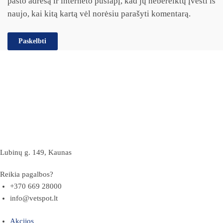
pašto adresą ir interneto puslapį, kad jų nebereiktų įvesti iš
naujo, kai kitą kartą vėl norėsiu parašyti komentarą.
Lubinų g. 149, Kaunas
Reikia pagalbos?
+370 669 28000
info@vetspot.lt
Akcijos