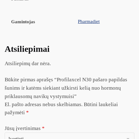
Pharmadiet
Gamintojas
Atsiliepimai
Atsiliepimų dar nėra.
Būkite pirmas aprašęs “Profilaxcel N30 pašaro papildas
šunims ir katėms siekiant užkirsti kelią nuo hormonų
priklausomų navikų vystymuisi”
El. pašto adresas nebus skelbiamas.
Būtini laukeliai
pažymėti
*
Jūsų įvertinimas
*