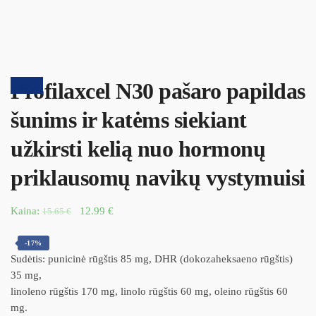
Profilaxcel N30 pašaro papildas
Akcija!
šunims ir katėms siekiant
užkirsti kelią nuo hormonų
priklausomų navikų vystymuisi
Kaina:
12.99
€
15.65
€
-17%
Sudėtis: punicinė rūgštis 85 mg, DHR (dokozaheksaeno rūgštis)
35 mg,
linoleno rūgštis 170 mg, linolo rūgštis 60 mg, oleino rūgštis 60
mg.