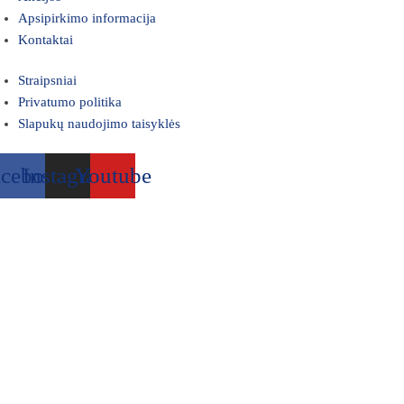
Apsipirkimo informacija
Kontaktai
Straipsniai
Privatumo politika
Slapukų naudojimo taisyklės
acebook
Instagram
Youtube