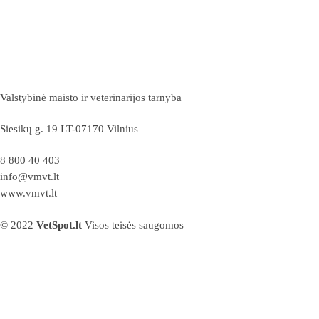
Valstybinė maisto ir veterinarijos tarnyba
Siesikų g. 19 LT-07170 Vilnius
8 800 40 403
info@vmvt.lt
www.vmvt.lt
© 2022
VetSpot.lt
Visos teisės saugomos