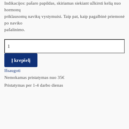
Indikacijos: pašaro papildas, skiriamas siekiant užkirsti kelią nuo
hormonų
priklausomų navikų vystymuisi. Taip pat, kaip pagalbinė priemonė
po naviko
pašalinimo.
produkto kiekis: Profilaxcel N30 pašaro papildas šunims ir katėms
siekiant užkirsti kelią nuo hormonų priklausomų navikų
vystymuisi
Į krepšelį
Išsaugoti
Nemokamas pristatymas nuo 35€
Pristatymas per 1-4 darbo dienas