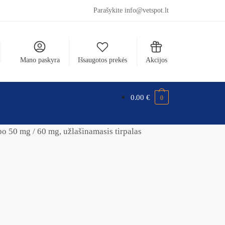
Parašykite info@vetspot.lt
Mano paskyra
Išsaugotos prekės
Akcijos
0.00
€
0
 50 mg / 60 mg, užlašinamasis tirpalas