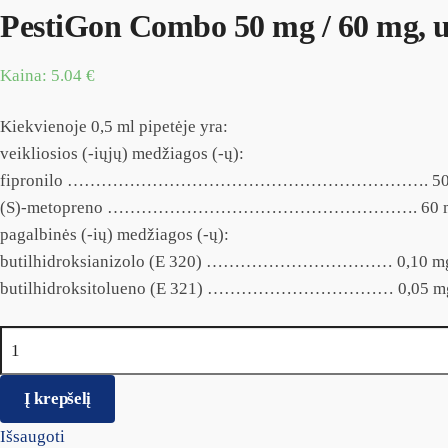
PestiGon Combo 50 mg / 60 mg, už
Kaina:
5.04
€
Kiekvienoje 0,5 ml pipetėje yra:
veikliosios (-iųjų) medžiagos (-ų):
fipronilo ………………………………………………………. 50 
(S)-metopreno ………………………………………………. 60 m
pagalbinės (-ių) medžiagos (-ų):
butilhidroksianizolo (E 320) …………………………… 0,10 m
butilhidroksitolueno (E 321) …………………………… 0,05 m
produkto kiekis: PestiGon Combo 50 mg / 60 mg, užlašinamasis 
Į krepšelį
Išsaugoti