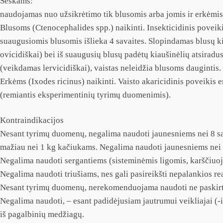
Šeškams:
naudojamas nuo užsikrėtimo tik blusomis arba jomis ir erkėmis
Blusoms (Ctenocephalides spp.) naikinti. Insekticidinis poveik
suaugusiomis blusomis išlieka 4 savaites. Slopindamas blusų 
ovicidiškai) bei iš suaugusių blusų padėtų kiaušinėlių atsiradus
(veikdamas lervicidiškai), vaistas neleidžia blusoms daugintis.
Erkėms (Ixodes ricinus) naikinti. Vaisto akaricidinis poveikis e
(remiantis eksperimentinių tyrimų duomenimis).
Kontraindikacijos
Nesant tyrimų duomenų, negalima naudoti jaunesniems nei 8 sav
mažiau nei 1 kg kačiukams. Negalima naudoti jaunesniems nei
Negalima naudoti sergantiems (sisteminėmis ligomis, karščiuo
Negalima naudoti triušiams, nes gali pasireikšti nepalankios rea
Nesant tyrimų duomenų, nerekomenduojama naudoti ne paskir
Negalima naudoti, – esant padidėjusiam jautrumui veikliajai (-
iš pagalbinių medžiagų.