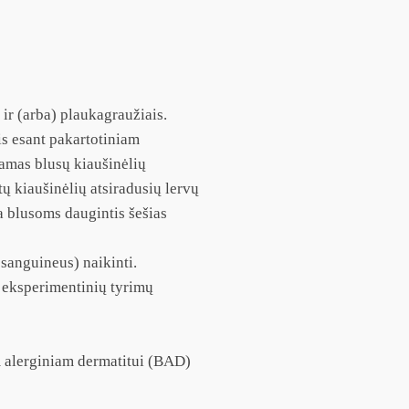
ir (arba) plaukagraužiais.
is esant pakartotiniam
damas blusų kiaušinėlių
ų kiaušinėlių atsiradusių lervų
ia blusoms daugintis šešias
sanguineus) naikinti.
s eksperimentinių tyrimų
 alerginiam dermatitui (BAD)