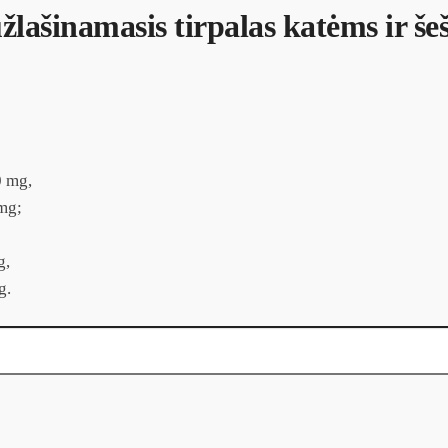
lašinamasis tirpalas katėms ir še
mg,
g;
g,
g.
tirpalas katėms ir šeškams nuo erkių 1vnt.