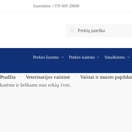
Skip to navigation
Skip to content
Susisiekite +370 669 28000
Ieškoti:
Ieškoti
Prekės šunims
Prekės katėms
Smulkiems
Pradžia
Veterinarijos vaistinė
Vaistai ir maisto papilda
/
/
katėms ir šeškams nuo erkių 1vnt.