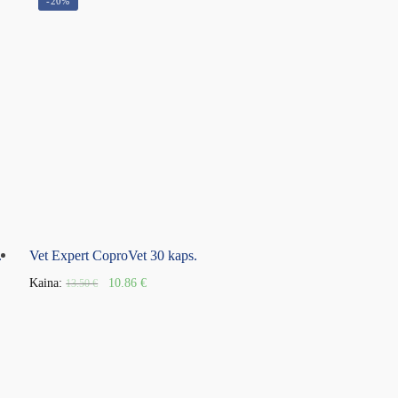
-20%
.
Vet Expert CoproVet 30 kaps.
Kaina:
10.86
€
13.50
€