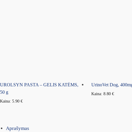
UROLSYN PASTA – GELIS KATĖMS,
UrinoVet Dog, 400mg,
50 g
Kaina:
8.80
€
Kaina:
5.90
€
Aprašymas