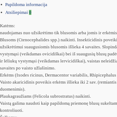
Papildoma informacija
Atsiliepimai
0
Katėms:
naudojamas nuo užsikrėtimo tik blusomis arba jomis ir erkėmis 
Blusoms (Ctenocephalides spp.) naikinti. Insekticidinis poveik
užsikrėtimui suaugusiomis blusomis išlieka 4 savaites. Slopin
vystymąsi (veikdamas ovicidiškai) bei iš suaugusių blusų padėt
ir lėliukų vystymąsi (veikdamas lervicidiškai), vaistas neleidž
savaites po vaisto užlašinimo.
Erkėms (Ixodes ricinus, Dermacentor variabilis, Rhipicephalus 
Vaisto akaricidinis poveikis erkėms išlieka iki 2 sav. (remianti
duomenimis).
Plaukagraužiams (Felicola subrostratus) naikinti.
Vaistą galima naudoti kaip papildomą priemonę blusų sukeltam
kontroliuoti.