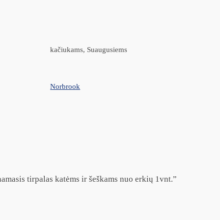
kačiukams, Suaugusiems
Norbrook
amasis tirpalas katėms ir šeškams nuo erkių 1vnt.”