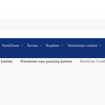
Paukščiams
Žuvims
Ropliams
Veterinarijos vaistinė
i katėms
Priemonės nuo parazitų katėms
PestiGon Combo
/
/