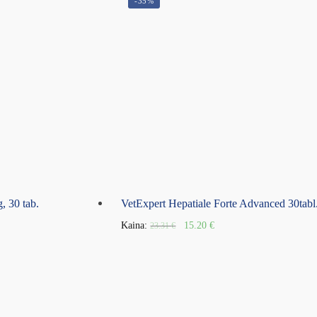
-35%
 30 tab.
VetExpert Hepatiale Forte Advanced 30tabl
Kaina:
15.20
€
23.31
€