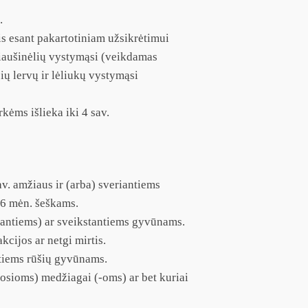
.
is esant pakartotiniam užsikrėtimui
kiaušinėlių vystymąsi (veikdamas
ių lervų ir lėliukų vystymąsi
rkėms išlieka iki 4 sav.
. amžiaus ir (arba) sveriantiems
 6 mėn. šeškams.
jantiems) ar sveikstantiems gyvūnams.
kcijos ar netgi mirtis.
tiems rūšių gyvūnams.
iosioms) medžiagai (-oms) ar bet kuriai