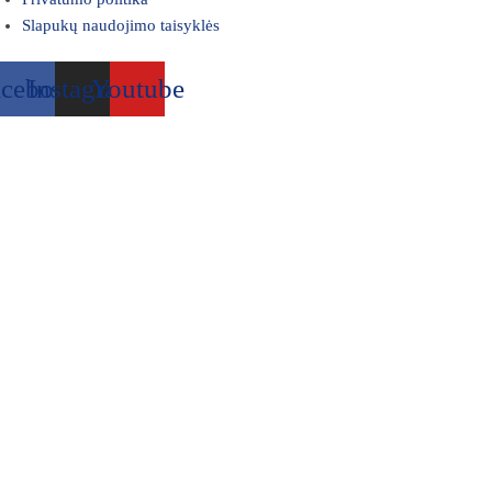
Slapukų naudojimo taisyklės
acebook
Instagram
Youtube