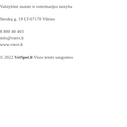
Valstybinė maisto ir veterinarijos tarnyba
Siesikų g. 19 LT-07170 Vilnius
8 800 40 403
info@vmvt.lt
www.vmvt.lt
© 2022
VetSpot.lt
Visos teisės saugomos