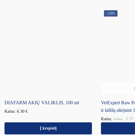
-10%
DIAFARM AKIŲ VALIKLIS, 100 ml
VetExpert Raw Pa
ir lašišų aliejumi 
Kaina:
6.30
€
Kaina:
1.57
1.74
€
Į krepšelį