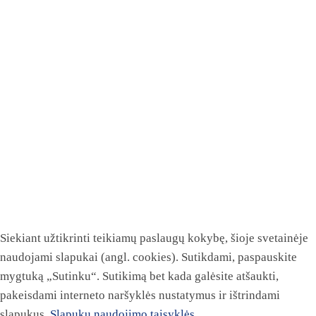
Siekiant užtikrinti teikiamų paslaugų kokybę, šioje svetainėje
naudojami slapukai (angl. cookies). Sutikdami, paspauskite
mygtuką „Sutinku“. Sutikimą bet kada galėsite atšaukti,
pakeisdami interneto naršyklės nustatymus ir ištrindami
slapukus.
Slapukų naudojimo taisyklės.