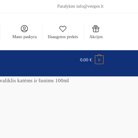
Parašykite info@vetspot.lt
Mano paskyra
Išsaugotos prekės
Akcijos
0.00
€
0
valiklis katėms ir šunims 100ml