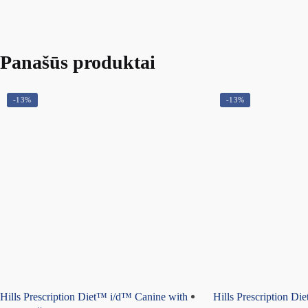
Panašūs produktai
-13%
-13%
Hills Prescription Diet™ i/d™ Canine with
Hills Prescription D