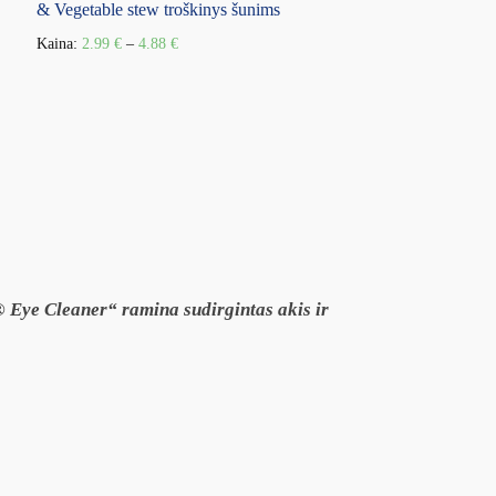
& Vegetable stew troškinys šunims
Kaina:
2.99
€
–
4.88
€
e® Eye Cleaner“ ramina sudirgintas akis ir