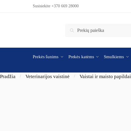
Skip to navigation
Skip to content
Susisiekite +370 669 28000
Ieškoti:
Ieškoti
Prekės šunims
Prekės katėms
Smulkiems
Pradžia
Veterinarijos vaistinė
Vaistai ir maisto papilda
/
/