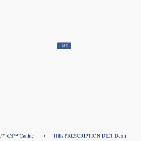
-18%
iet™ d/d™ Canine
Hills PRESCRIPTION DIET Derm