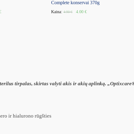
Complete konservai 370g
€
Kaina:
4.00
€
4.90
€
rilus tirpalas, skirtas valyti akis ir akių aplinką. „Optixcar
ero ir hialurono rūgšties