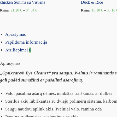
chicken Šunims su Vištiena
Duck & Rice
Kaina:
21.20
€
–
84.54
€
Kaina:
18.10
€
–
83.18
Aprašymas
Papildoma informacija
Atsiliepimai
0
Aprašymas
„Optixcare® Eye Cleaner“ yra saugus, švelnus ir raminantis ste
gali padėti sumažinti ar pašalinti ašarojimą.
Valo, pašalina ašarų dėmes, minkštas traiškanas, ar dulkes
Sterilus akių lubrikantas su dviejų polimerų sistema, karbom
Saugu naudoti aplink akis, švelniai valo, ramina odą
Ramina sudirgusias, susierzinusias akis