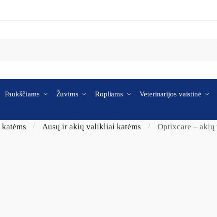
Paukščiams
Žuvims
Ropliams
Veterinarijos vaistinė
i katėms
Ausų ir akių valikliai katėms
Optixcare – akių 
/
/