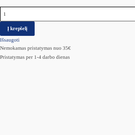
produkto kiekis: Optixcare – akių valiklis katėms ir šunims 10
Į krepšelį
Išsaugoti
Nemokamas pristatymas nuo 35€
Pristatymas per 1-4 darbo dienas