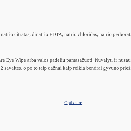
 natrio citratas, dinatrio EDTA, natrio chloridas, natrio perbora
care Eye Wipe arba valos padeliu pamasažuoti. Nuvalyti ir nusau
2 savaites, o po to taip dažnai kaip reikia bendrai gyvūno priež
Optixcare