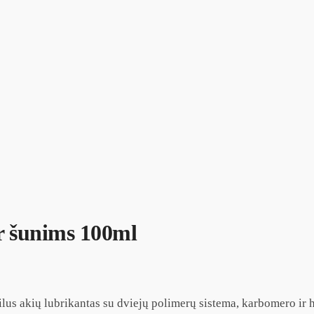
ir šunims 100ml
ilus akių lubrikantas su dviejų polimerų sistema, karbomero ir h