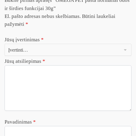
Būkite pirmas aprašęs “OMEGA PET pasta normaliai odos
ir širdies funkcijai 30g”
El. pašto adresas nebus skelbiamas.
Būtini laukeliai
pažymėti
*
Jūsų įvertinimas
*
Jūsų atsiliepimas
*
Pavadinimas
*