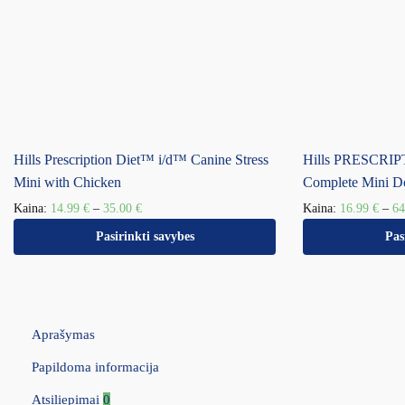
Hills Prescription Diet™ i/d™ Canine Stress
Hills PRESCRI
Mini with Chicken
Complete Mini D
Kaina:
14.99
€
–
35.00
€
Kaina:
16.99
€
–
6
Pasirinkti savybes
Pas
Aprašymas
Papildoma informacija
Atsiliepimai
0