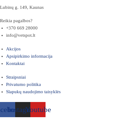
Lubinų g. 149, Kaunas
Reikia pagalbos?
+370 669 28000
info@vetspot.lt
Akcijos
Apsipirkimo informacija
Kontaktai
Straipsniai
Privatumo politika
Slapukų naudojimo taisyklės
acebook
Instagram
Youtube