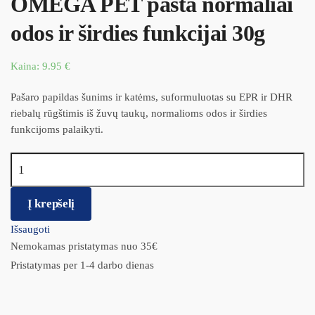
OMEGA PET pasta normaliai
odos ir širdies funkcijai 30g
Kaina:
9.95
€
Pašaro papildas šunims ir katėms, suformuluotas su EPR ir DHR
riebalų rūgštimis iš žuvų taukų, normalioms odos ir širdies
funkcijoms palaikyti.
produkto kiekis: OMEGA PET pasta normaliai odos ir širdies
funkcijai 30g
Į krepšelį
Išsaugoti
Nemokamas pristatymas nuo 35€
Pristatymas per 1-4 darbo dienas