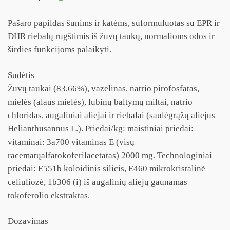
Pašaro papildas šunims ir katėms, suformuluotas su EPR ir
DHR riebalų rūgštimis iš žuvų taukų, normalioms odos ir
širdies funkcijoms palaikyti.
Sudėtis
Žuvų taukai (83,66%), vazelinas, natrio pirofosfatas,
mielės (alaus mielės), lubinų baltymų miltai, natrio
chloridas, augaliniai aliejai ir riebalai (saulėgrąžų aliejus –
Helianthusannus L.). Priedai/kg: maistiniai priedai:
vitaminai: 3a700 vitaminas E (visų
racematųalfatokoferilacetatas) 2000 mg. Technologiniai
priedai: E551b koloidinis silicis, E460 mikrokristalinė
celiuliozė, 1b306 (i) iš augalinių aliejų gaunamas
tokoferolio ekstraktas.
Dozavimas