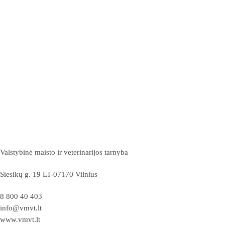
Valstybinė maisto ir veterinarijos tarnyba
Siesikų g. 19 LT-07170 Vilnius
8 800 40 403
info@vmvt.lt
www.vmvt.lt