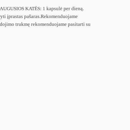
: SUAUGUSIOS KATĖS: 1 kapsulė per dieną.
ryti įprastas pašaras.Rekomenduojame
audojimo trukmę rekomenduojame pasitarti su