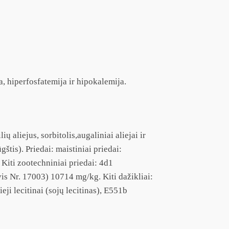
a, hiperfosfatemija ir hipokalemija.
 aliejus, sorbitolis,augaliniai aliejai ir
štis). Priedai: maistiniai priedai:
Kiti zootechniniai priedai: 4d1
is Nr. 17003) 10714 mg/kg. Kiti dažikliai:
ji lecitinai (sojų lecitinas), E551b