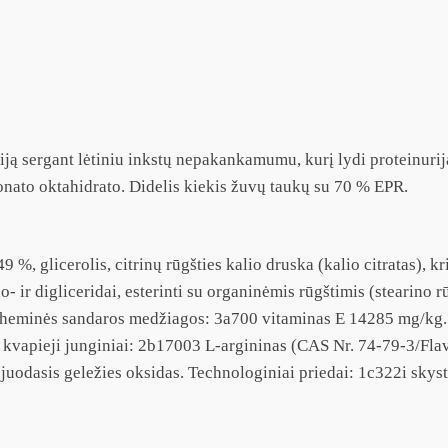
iją sergant lėtiniu inkstų nepakankamumu, kurį lydi proteinurij
onato oktahidrato. Didelis kiekis žuvų taukų su 70 % EPR.
glicerolis, citrinų rūgšties kalio druska (kalio citratas), krilių
 ir digliceridai, esterinti su organinėmis rūgštimis (stearino rūg
 cheminės sandaros medžiagos: 3a700 vitaminas E 14285 mg/kg. 
 kvapieji junginiai: 2b17003 L-argininas (CAS Nr. 74-79-3/Flav
uodasis geležies oksidas. Technologiniai priedai: 1c322i skystie