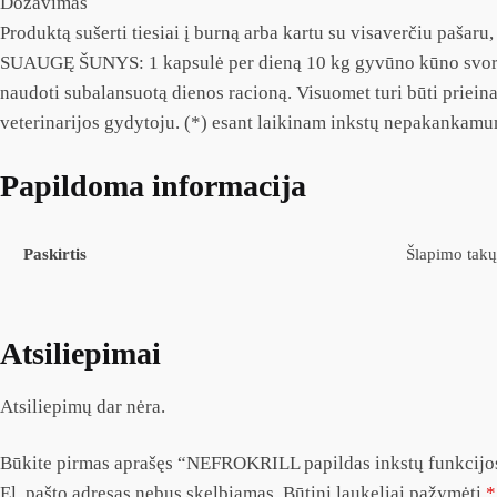
Dozavimas
Produktą sušerti tiesiai į burną arba kartu su visaverčiu paš
SUAUGĘ ŠUNYS: 1 kapsulė per dieną 10 kg gyvūno kūno svorio 
naudoti subalansuotą dienos racioną. Visuomet turi būti priei
veterinarijos gydytoju. (*) esant laikinam inkstų nepakankam
Papildoma informacija
Paskirtis
Šlapimo takų
Atsiliepimai
Atsiliepimų dar nėra.
Būkite pirmas aprašęs “NEFROKRILL papildas inkstų funkcijo
El. pašto adresas nebus skelbiamas.
Būtini laukeliai pažymėti
*