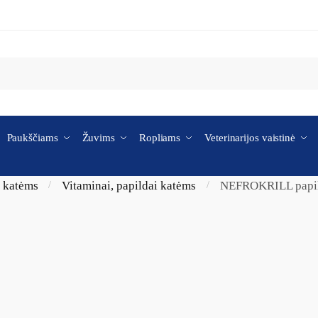
Paukščiams
Žuvims
Ropliams
Veterinarijos vaistinė
i katėms
Vitaminai, papildai katėms
NEFROKRILL papild
/
/