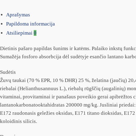
Aprašymas
Papildoma informacija
Atsiliepimai
0
Dietinis pašaro papildas šunims ir katėms. Palaiko inkstų funkc
Sumažėja fosforo absorbcija dėl sudėtyje esančio lantano karb
Sudėtis
Žuvų taukai (70 % EPR, 10 % DHR) 25 %, želatina (jaučių) 20,49 %, 
riebalai (Helianthusannuus L.), riebalų rūgščių (augalinių) mono-
vitaminai, provitaminai ir panašaus poveikio gerai apibrėžtos
lantanokarbonatooktahidratas 200000 mg/kg. Jusliniai priedai:
E172 raudonasis geležies oksidas, E171 titano dioksidas, E172 j
koloidinis silicis.