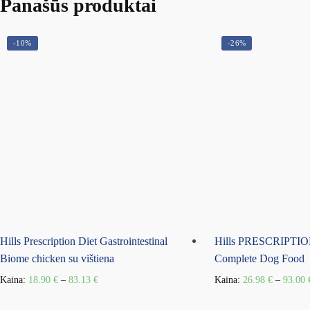
Panašūs produktai
-10%
-26%
Hills Prescription Diet Gastrointestinal
Hills PRESCRIPTI
Biome chicken su vištiena
Complete Dog Food
Kaina:
18.90
€
–
83.13
€
Kaina:
26.98
€
–
93.00