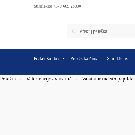
Skip to navigation
Skip to content
Susisiekite +370 669 28000
Ieškoti:
Ieškoti
Prekės šunims
Prekės katėms
Smulkiems
Pradžia
Veterinarijos vaistinė
Vaistai ir maisto papilda
/
/