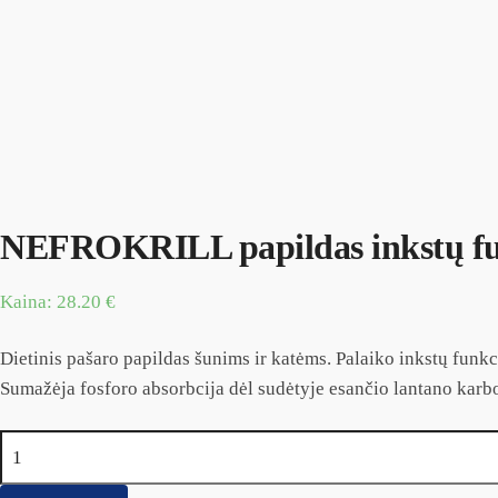
NEFROKRILL papildas inkstų fun
Kaina:
28.20
€
Dietinis pašaro papildas šunims ir katėms. Palaiko inkstų funkc
Sumažėja fosforo absorbcija dėl sudėtyje esančio lantano karb
produkto kiekis: NEFROKRILL papildas inkstų funkcijos pala