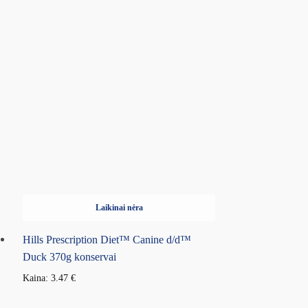
Laikinai nėra
Hills Prescription Diet™ Canine d/d™
Duck 370g konservai
Kaina:
3.47
€