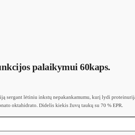
kcijos palaikymui 60kaps.
iją sergant lėtiniu inkstų nepakankamumu, kurį lydi proteinurij
onato oktahidrato. Didelis kiekis žuvų taukų su 70 % EPR.
ikymui 60kaps.