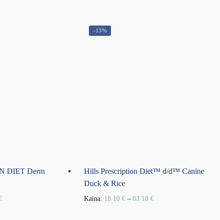
-13%
ON DIET Derm
Hills Prescription Diet™ d/d™ Canine
Duck & Rice
€
Kaina:
18.10
€
–
83.18
€