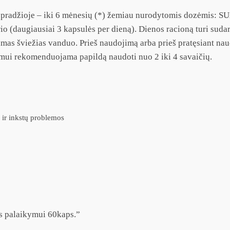
aru, pradžioje – iki 6 mėnesių (*) žemiau nurodytomis dozėmis
(daugiausiai 3 kapsulės per dieną). Dienos racioną turi suda
namas šviežias vanduo. Prieš naudojimą arba prieš pratęsiant n
umui rekomenduojama papildą naudoti nuo 2 iki 4 savaičių.
 ir inkstų problemos
s palaikymui 60kaps.”