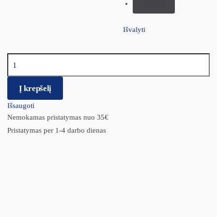
2.00 kg
Išvalyti
produkto kiekis: Nature's Variety Selected maistas šuniukams su
laisvai laikomų vištų mėsa
Į krepšelį
Išsaugoti
Nemokamas pristatymas nuo 35€
Pristatymas per 1-4 darbo dienas