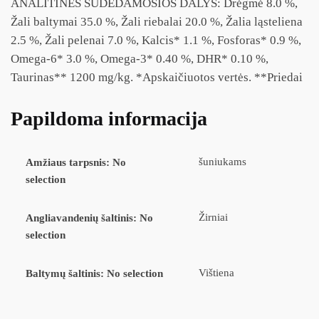
ANALITINĖS SUDEDAMOSIOS DALYS: Drėgmė 8.0 %,
Žali baltymai 35.0 %, Žali riebalai 20.0 %, Žalia ląsteliena
2.5 %, Žali pelenai 7.0 %, Kalcis* 1.1 %, Fosforas* 0.9 %,
Omega-6* 3.0 %, Omega-3* 0.40 %, DHR* 0.10 %,
Taurinas** 1200 mg/kg. *Apskaičiuotos vertės. **Priedai
Papildoma informacija
šuniukams
Amžiaus tarpsnis
:
No
selection
Žirniai
Angliavandenių šaltinis
:
No
selection
Vištiena
Baltymų šaltinis
:
No selection