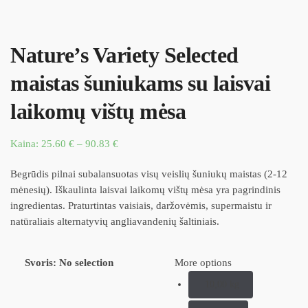
Nature’s Variety Selected
maistas šuniukams su laisvai
laikomų vištų mėsa
Kaina:
25.60
€
–
90.83
€
Begrūdis pilnai subalansuotas visų veislių šuniukų maistas (2-12
mėnesių). Iškaulinta laisvai laikomų vištų mėsa yra pagrindinis
ingredientas. Praturtintas vaisiais, daržovėmis, supermaistu ir
natūraliais alternatyvių angliavandenių šaltiniais.
Svoris
:
No selection
More options
10,00 kg