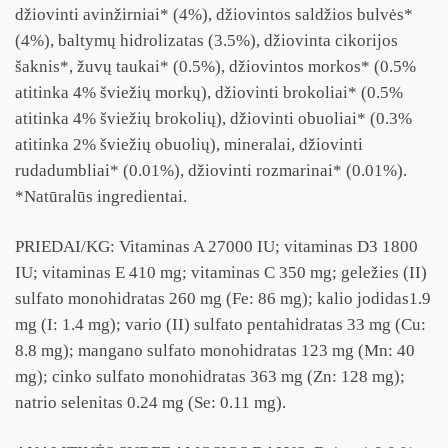
džiovinti avinžirniai* (4%), džiovintos saldžios bulvės*
(4%), baltymų hidrolizatas (3.5%), džiovinta cikorijos
šaknis*, žuvų taukai* (0.5%), džiovintos morkos* (0.5%
atitinka 4% šviežių morkų), džiovinti brokoliai* (0.5%
atitinka 4% šviežių brokolių), džiovinti obuoliai* (0.3%
atitinka 2% šviežių obuolių), mineralai, džiovinti
rudadumbliai* (0.01%), džiovinti rozmarinai* (0.01%).
*Natūralūs ingredientai.
PRIEDAI/KG: Vitaminas A 27000 IU; vitaminas D3 1800
IU; vitaminas E 410 mg; vitaminas C 350 mg; geležies (II)
sulfato monohidratas 260 mg (Fe: 86 mg); kalio jodidas1.9
mg (I: 1.4 mg); vario (II) sulfato pentahidratas 33 mg (Cu:
8.8 mg); mangano sulfato monohidratas 123 mg (Mn: 40
mg); cinko sulfato monohidratas 363 mg (Zn: 128 mg);
natrio selenitas 0.24 mg (Se: 0.11 mg).