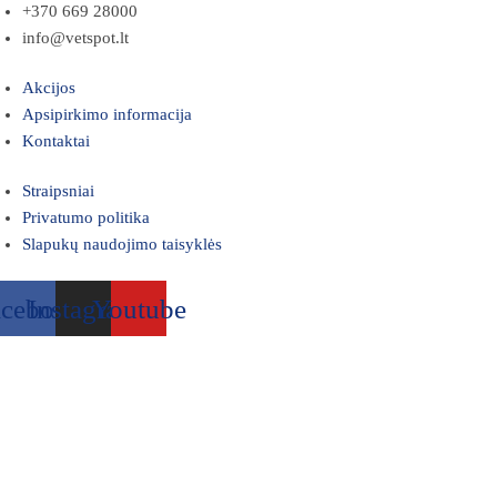
+370 669 28000
info@vetspot.lt
Akcijos
Apsipirkimo informacija
Kontaktai
Straipsniai
Privatumo politika
Slapukų naudojimo taisyklės
acebook
Instagram
Youtube