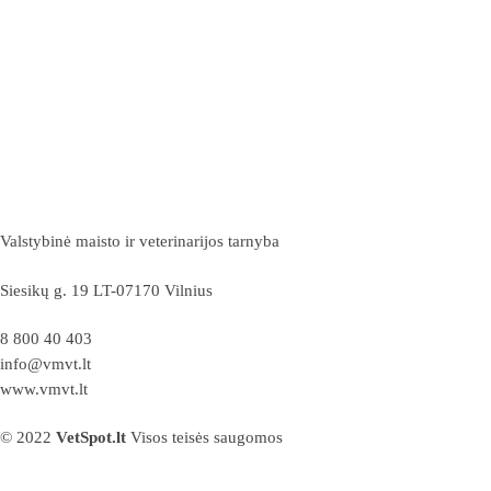
Valstybinė maisto ir veterinarijos tarnyba
Siesikų g. 19 LT-07170 Vilnius
8 800 40 403
info@vmvt.lt
www.vmvt.lt
© 2022
VetSpot.lt
Visos teisės saugomos