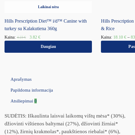
Laikinai nėra
Hills Prescription Diet™ i/d™ Canine with
Hills Prescripti
turkey su Kalakutiena 360g
& Rice
Kaina:
3.82
€
Kaina:
18.10
€
–
8
4.23
€
Daugiau
Pas
Aprašymas
Papildoma informacija
Atsiliepimai
0
SUDĖTIS: Iškaulinta laisvai laikomų vištų mėsa* (30%),
džiovinti vištienos baltymai (27%), džiovinti žirniai*
(12%), žirnių krakmolas*, paukštienos riebalai* (6%),