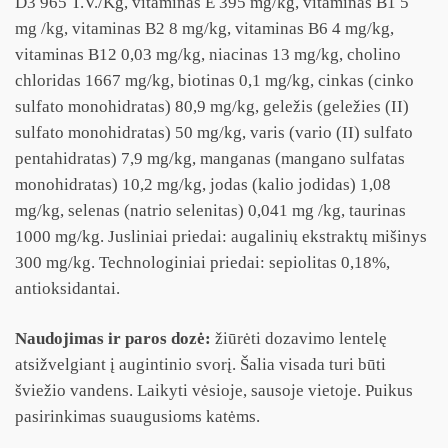
D3 965 T.V./Kg, vitaminas E 395 mg/kg, vitaminas B1 5
mg /kg, vitaminas B2 8 mg/kg, vitaminas B6 4 mg/kg,
vitaminas B12 0,03 mg/kg, niacinas 13 mg/kg, cholino
chloridas 1667 mg/kg, biotinas 0,1 mg/kg, cinkas (cinko
sulfato monohidratas) 80,9 mg/kg, geležis (geležies (II)
sulfato monohidratas) 50 mg/kg, varis (vario (II) sulfato
pentahidratas) 7,9 mg/kg, manganas (mangano sulfatas
monohidratas) 10,2 mg/kg, jodas (kalio jodidas) 1,08
mg/kg, selenas (natrio selenitas) 0,041 mg /kg, taurinas
1000 mg/kg. Jusliniai priedai: augalinių ekstraktų mišinys
300 mg/kg. Technologiniai priedai: sepiolitas 0,18%,
antioksidantai.
Naudojimas ir paros dozė:
žiūrėti dozavimo lentelę
atsižvelgiant į augintinio svorį. Šalia visada turi būti
šviežio vandens. Laikyti vėsioje, sausoje vietoje. Puikus
pasirinkimas suaugusioms katėms.