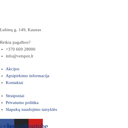
Lubinų g. 149, Kaunas
Reikia pagalbos?
+370 669 28000
info@vetspot.lt
Akcijos
Apsipirkimo informacija
Kontaktai
Straipsniai
Privatumo politika
Slapukų naudojimo taisyklės
acebook
Instagram
Youtube