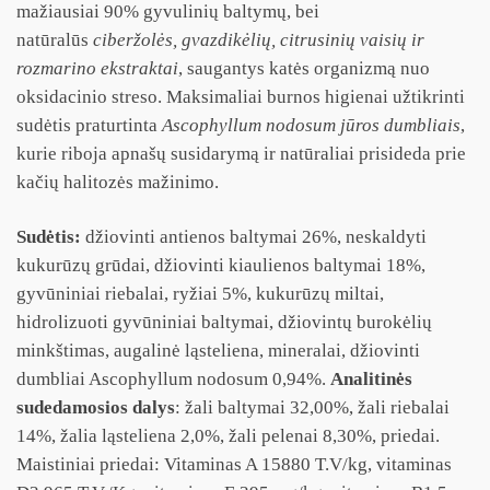
mažiausiai 90% gyvulinių baltymų, bei
natūralūs
ciberžolės, gvazdikėlių, citrusinių vaisių ir
rozmarino ekstraktai
, saugantys katės organizmą nuo
oksidacinio streso. Maksimaliai burnos higienai užtikrinti
sudėtis praturtinta
Ascophyllum nodosum jūros dumbliais
,
kurie riboja apnašų susidarymą ir natūraliai prisideda prie
kačių halitozės mažinimo.
Sudėtis:
džiovinti antienos baltymai 26%, neskaldyti
kukurūzų grūdai, džiovinti kiaulienos baltymai 18%,
gyvūniniai riebalai, ryžiai 5%, kukurūzų miltai,
hidrolizuoti gyvūniniai baltymai, džiovintų burokėlių
minkštimas, augalinė ląsteliena, mineralai, džiovinti
dumbliai Ascophyllum nodosum 0,94%.
Analitinės
sudedamosios dalys
: žali baltymai 32,00%, žali riebalai
14%, žalia ląsteliena 2,0%, žali pelenai 8,30%, priedai.
Maistiniai priedai: Vitaminas A 15880 T.V/kg, vitaminas