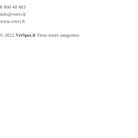
8 800 40 403
info@vmvt.lt
www.vmvt.lt
© 2022
VetSpot.lt
Visos teisės saugomos