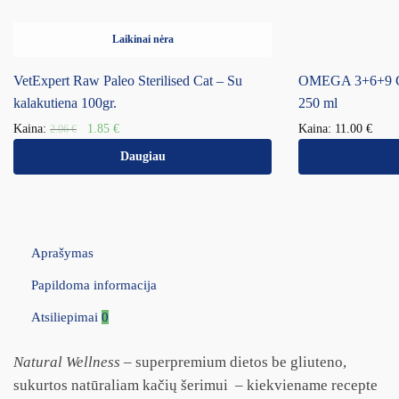
Laikinai nėra
VetExpert Raw Paleo Sterilised Cat – Su
OMEGA 3+6+9 
kalakutiena 100gr.
250 ml
Kaina:
1.85
€
Kaina:
11.00
€
2.06
€
Daugiau
Aprašymas
Papildoma informacija
Atsiliepimai
0
Natural Wellness
– superpremium dietos be gliuteno,
sukurtos natūraliam kačių šerimui – kiekviename recepte