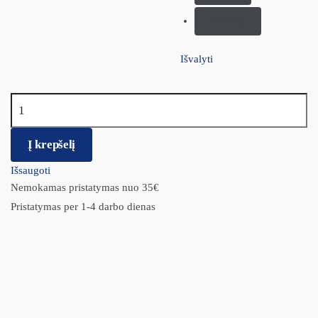
10,00 kg
Išvalyti
produkto kiekis: NATURAL WELLNESS STERIL LOW FAT
WITH DUCK & RICE Kačių ėdalas
Į krepšelį
Išsaugoti
Nemokamas pristatymas nuo 35€
Pristatymas per 1-4 darbo dienas