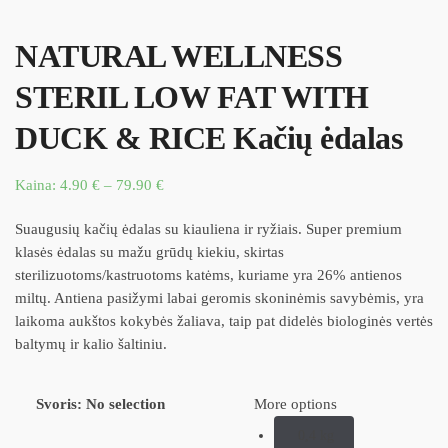
NATURAL WELLNESS
STERIL LOW FAT WITH
DUCK & RICE Kačių ėdalas
Kaina:
4.90
€
–
79.90
€
Suaugusių kačių ėdalas su kiauliena ir ryžiais. Super premium
klasės ėdalas su mažu grūdų kiekiu, skirtas
sterilizuotoms/kastruotoms katėms, kuriame yra 26% antienos
miltų. Antiena pasižymi labai geromis skoninėmis savybėmis, yra
laikoma aukštos kokybės žaliava, taip pat didelės biologinės vertės
baltymų ir kalio šaltiniu.
Svoris
:
No selection
More options
0,4 kg