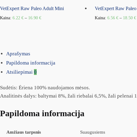
VetExpert Raw Paleo Adult Mini
VetExpert Raw Paleo
Kaina:
6.22
€
–
16.90
€
Kaina:
6.56
€
–
18.50
€
Aprašymas
Papildoma informacija
Atsiliepimai
0
Sudėtis: Ėriena 100% naudojamos mėsos.
Analitinės dalys: baltymai 8%, žali riebalai 6,5%, žali pelenai
Papildoma informacija
Amžiaus tarpsnis
Suaugusiems