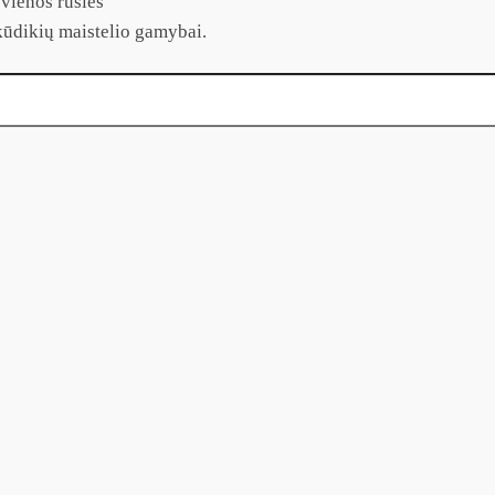
vienos rūšies
kūdikių maistelio gamybai.