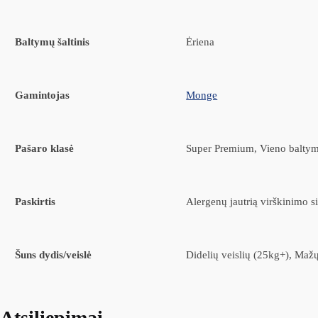
Baltymų šaltinis
Ėriena
Gamintojas
Monge
Pašaro klasė
Super Premium, Vieno baltym
Paskirtis
Alergenų jautrią virškinimo s
Šuns dydis/veislė
Didelių veislių (25kg+), Mažų
Atsiliepimai