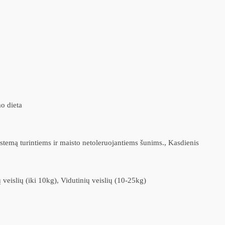
o dieta
istemą turintiems ir maisto netoleruojantiems šunims., Kasdienis
 veislių (iki 10kg), Vidutinių veislių (10-25kg)