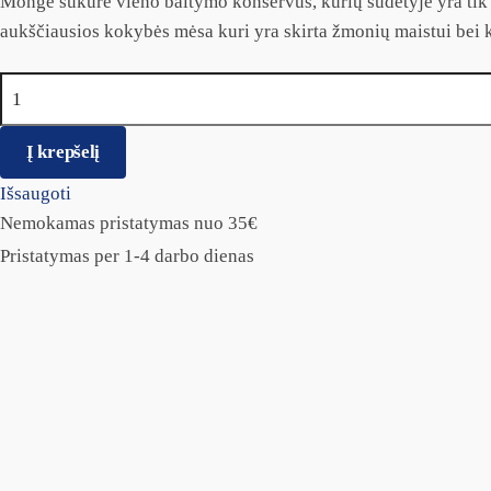
Monge sukūrė vieno baltymo konservus, kurių sudėtyje yra tik 
aukščiausios kokybės mėsa kuri yra skirta žmonių maistui bei 
produkto kiekis: Monge Solo konservai su ėriena 6vnt.x400gr
Į krepšelį
Išsaugoti
Nemokamas pristatymas nuo 35€
Pristatymas per 1-4 darbo dienas