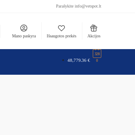
Parašykite info@vetspot.lt
Mano paskyra
Išsaugotos prekės
Akcijos
328
48,779.36
€
0