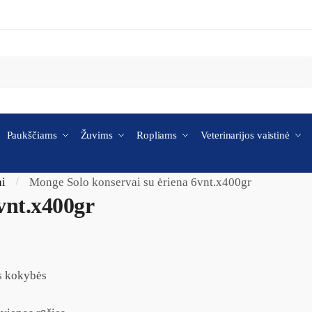
Paukščiams
Žuvims
Ropliams
Veterinarijos vaistinė
ai
Monge Solo konservai su ėriena 6vnt.x400gr
/
vnt.x400gr
s kokybės