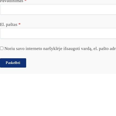
Pavadinimas
*
El. paštas
*
Noriu savo interneto naršyklėje išsaugoti vardą, el. pašto adre