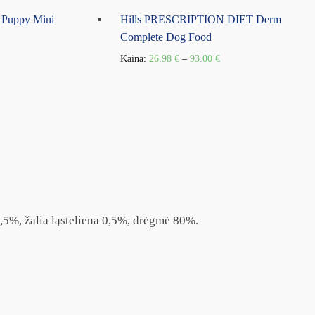
 Puppy Mini
Hills PRESCRIPTION DIET Derm
Complete Dog Food
Kaina:
26.98
€
–
93.00
€
 1,5%, žalia ląsteliena 0,5%, drėgmė 80%.