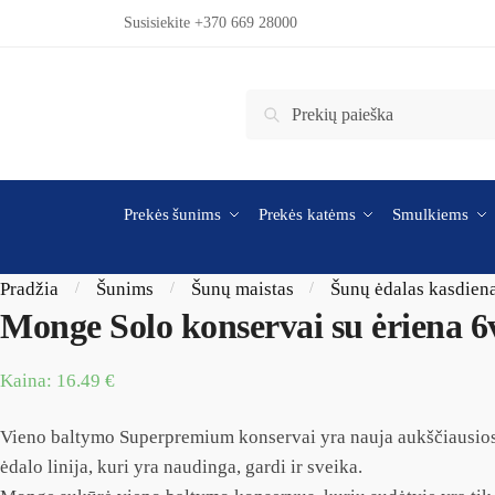
Skip to navigation
Skip to content
Susisiekite +370 669 28000
Ieškoti:
Ieškoti
Prekės šunims
Prekės katėms
Smulkiems
Pradžia
Šunims
Šunų maistas
Šunų ėdalas kasdien
/
/
/
Monge Solo konservai su ėriena 6
Kaina:
16.49
€
Vieno baltymo Superpremium konservai yra nauja aukščiausio
ėdalo linija, kuri yra naudinga, gardi ir sveika.