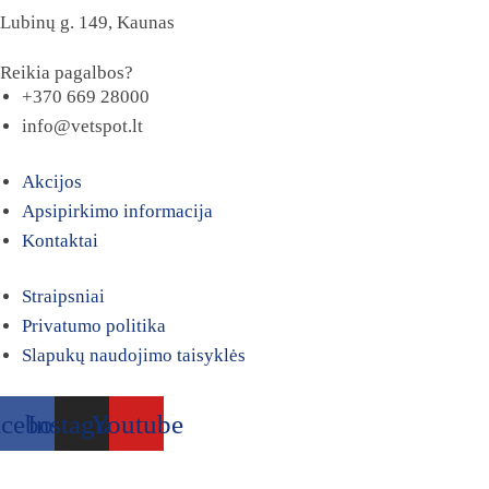
Lubinų g. 149, Kaunas
Reikia pagalbos?
+370 669 28000
info@vetspot.lt
Akcijos
Apsipirkimo informacija
Kontaktai
Straipsniai
Privatumo politika
Slapukų naudojimo taisyklės
acebook
Instagram
Youtube