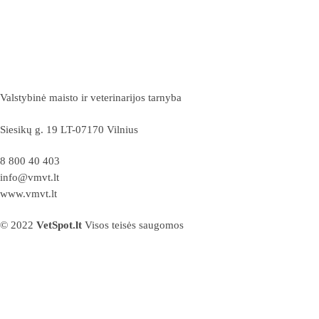
Valstybinė maisto ir veterinarijos tarnyba
Siesikų g. 19 LT-07170 Vilnius
8 800 40 403
info@vmvt.lt
www.vmvt.lt
© 2022
VetSpot.lt
Visos teisės saugomos