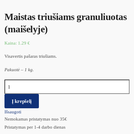
Maistas triušiams granuliuotas
(maišelyje)
Kaina:
1.29
€
Visavertis pašaras triušiams.
Pakuotė – 1 kg.
produkto kiekis: Maistas triušiams granuliuotas (maišelyje)
Į krepšelį
Išsaugoti
Nemokamas pristatymas nuo 35€
Pristatymas per 1-4 darbo dienas