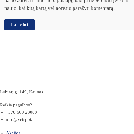
pašto adresą ir interneto puslapį, kad jų nebereiktų įvesti iš
naujo, kai kitą kartą vėl norėsiu parašyti komentarą.
Lubinų g. 149, Kaunas
Reikia pagalbos?
+370 669 28000
info@vetspot.lt
Akcijos