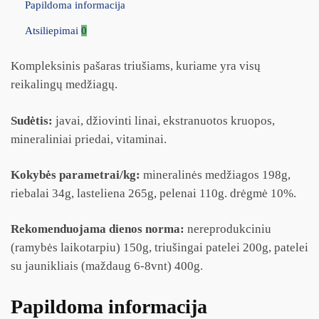
Papildoma informacija
Atsiliepimai
0
Kompleksinis pašaras triušiams, kuriame yra visų
reikalingų medžiagų.
Sudėtis:
javai, džiovinti linai, ekstranuotos kruopos,
mineraliniai priedai, vitaminai.
Kokybės parametrai/kg:
mineralinės medžiagos 198g,
riebalai 34g, lasteliena 265g, pelenai 110g. drėgmė 10%.
Rekomenduojama dienos norma:
nereprodukciniu
(ramybės laikotarpiu) 150g, triušingai patelei 200g, patelei
su jaunikliais (maždaug 6-8vnt) 400g.
Papildoma informacija