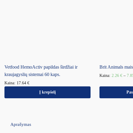
Vetfood HemoActiv papildas širdžiai ir
Brit Animals mais
kraujagyslių sistemai 60 kaps.
Kaina:
2.26
€
–
7.
Kaina:
17.64
€
Į krepšelį
Pas
Aprašymas