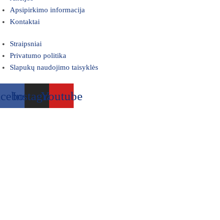
Apsipirkimo informacija
Kontaktai
Straipsniai
Privatumo politika
Slapukų naudojimo taisyklės
acebook
Instagram
Youtube