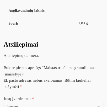
Angliavandenių šaltinis
1,0 kg
Svoris
Atsiliepimai
Atsiliepimų dar nėra.
Būkite pirmas aprašęs “Maistas triušiams granuliuotas
(maišelyje)”
El. pašto adresas nebus skelbiamas.
Būtini laukeliai
pažymėti
*
Jūsų įvertinimas
*