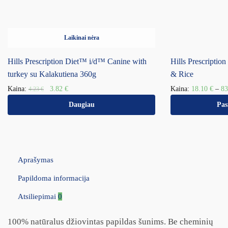
Laikinai nėra
Hills Prescription Diet™ i/d™ Canine with
Hills Prescripti
turkey su Kalakutiena 360g
& Rice
Kaina:
3.82
€
Kaina:
18.10
€
–
8
4.23
€
Daugiau
Pas
Aprašymas
Papildoma informacija
Atsiliepimai
0
100% natūralus džiovintas papildas šunims. Be cheminių