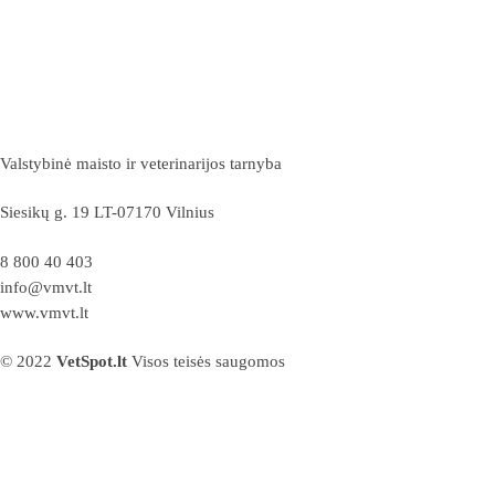
Valstybinė maisto ir veterinarijos tarnyba
Siesikų g. 19 LT-07170 Vilnius
8 800 40 403
info@vmvt.lt
www.vmvt.lt
© 2022
VetSpot.lt
Visos teisės saugomos