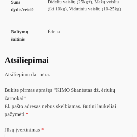
Didelių veislių (25kg+), Mažų veislių
Šuns
(iki 10kg), Vidutinių veislių (10-25kg)
dydis/veislė
Ėriena
Baltymų
šaltinis
Atsiliepimai
Atsiliepimų dar nėra.
Būkite pirmas aprašęs “KIMO Skanėstas dž. ėriukų
žarnokai”
El. pašto adresas nebus skelbiamas.
Būtini laukeliai
pažymėti
*
Jūsų įvertinimas
*