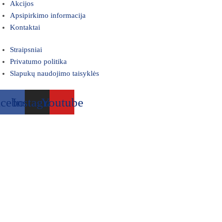
Akcijos
Apsipirkimo informacija
Kontaktai
Straipsniai
Privatumo politika
Slapukų naudojimo taisyklės
acebook
Instagram
Youtube