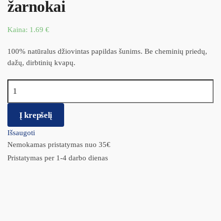
žarnokai
Kaina:
1.69
€
100% natūralus džiovintas papildas šunims. Be cheminių priedų,
dažų, dirbtinių kvapų.
produkto kiekis: KIMO Skanėstas dž. ėriukų žarnokai
Į krepšelį
Išsaugoti
Nemokamas pristatymas nuo 35€
Pristatymas per 1-4 darbo dienas