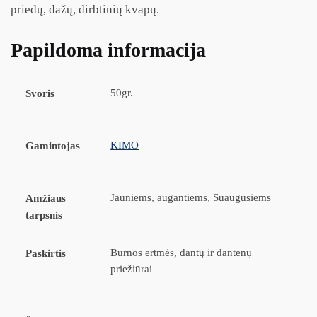
priedų, dažų, dirbtinių kvapų.
Papildoma informacija
50gr.
Svoris
KIMO
Gamintojas
Jauniems, augantiems, Suaugusiems
Amžiaus
tarpsnis
Burnos ertmės, dantų ir dantenų
Paskirtis
priežiūrai