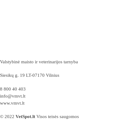
Valstybinė maisto ir veterinarijos tarnyba
Siesikų g. 19 LT-07170 Vilnius
8 800 40 403
info@vmvt.lt
www.vmvt.lt
© 2022
VetSpot.lt
Visos teisės saugomos