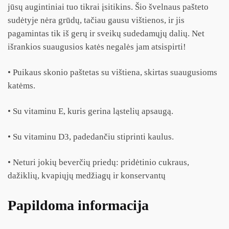
jūsų augintiniai tuo tikrai įsitikins. Šio švelnaus pašteto
sudėtyje nėra grūdų, tačiau gausu vištienos, ir jis
pagamintas tik iš gerų ir sveikų sudedamųjų dalių. Net
išrankios suaugusios katės negalės jam atsispirti!
• Puikaus skonio paštetas su vištiena, skirtas suaugusioms
katėms.
• Su vitaminu E, kuris gerina ląstelių apsaugą.
• Su vitaminu D3, padedančiu stiprinti kaulus.
• Neturi jokių beverčių priedų: pridėtinio cukraus,
dažiklių, kvapiųjų medžiagų ir konservantų
Papildoma informacija