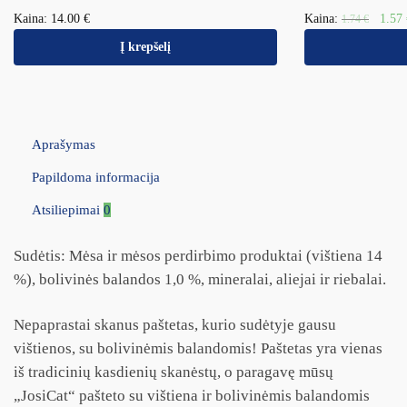
Kaina:
14.00
€
Kaina:
1.57
1.74
€
Į krepšelį
Aprašymas
Papildoma informacija
Atsiliepimai
0
Sudėtis: Mėsa ir mėsos perdirbimo produktai (vištiena 14
%), bolivinės balandos 1,0 %, mineralai, aliejai ir riebalai.
Nepaprastai skanus paštetas, kurio sudėtyje gausu
vištienos, su bolivinėmis balandomis! Paštetas yra vienas
iš tradicinių kasdienių skanėstų, o paragavę mūsų
„JosiCat“ pašteto su vištiena ir bolivinėmis balandomis