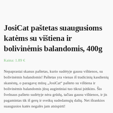
JosiCat paštetas suaugusioms
katėms su vištiena ir
bolivinėmis balandomis, 400g
Kaina:
1.89
€
Nepaprastai skanus paštetas, kurio sudėtyje gausu vištienos, su
bolivinėmis balandomis! Paštetas yra vienas iš tradicinių kasdienių
skanėstų, o paragavę mūsų „JosiCat“ pašteto su vištiena ir
bolivinėmis balandomis jūsų augintiniai tuo tikrai įsitikins. Šio
švelnaus pašteto sudėtyje nėra grūdų, tačiau gausu vištienos, ir jis
pagamintas tik iš gerų ir sveikų sudedamųjų dalių. Net išrankios
suaugusios katės negalės jam atsispirti!