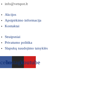
info@vetspot.lt
Akcijos
Apsipirkimo informacija
Kontaktai
Straipsniai
Privatumo politika
Slapukų naudojimo taisyklės
acebook
Instagram
Youtube