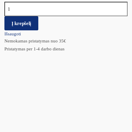
produkto kiekis: JosiCat paštetas suaugusioms katėms su vištiena
ir bolivinėmis balandomis, 400g
Į krepšelį
Išsaugoti
Nemokamas pristatymas nuo 35€
Pristatymas per 1-4 darbo dienas