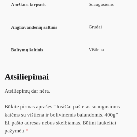
Suaugusiems
Amžiaus tarpsnis
Grūdai
Angliavandenių šaltinis
Vištiena
Baltymų šaltinis
Atsiliepimai
Atsiliepimų dar nėra.
Būkite pirmas aprašęs “JosiCat paštetas suaugusioms
katėms su vištiena ir bolivinėmis balandomis, 400g”
El. pašto adresas nebus skelbiamas.
Būtini laukeliai
pažymėti
*