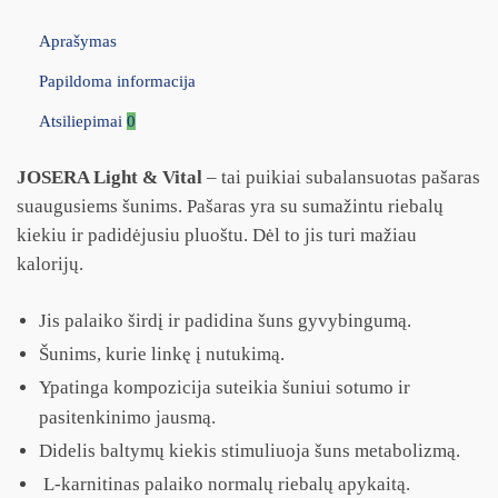
Aprašymas
Papildoma informacija
Atsiliepimai
0
JOSERA Light & Vital
– tai puikiai subalansuotas pašaras
suaugusiems šunims. Pašaras yra su sumažintu riebalų
kiekiu ir padidėjusiu pluoštu. Dėl to jis turi mažiau
kalorijų.
Jis palaiko širdį ir padidina šuns gyvybingumą.
Šunims, kurie linkę į nutukimą.
Ypatinga kompozicija suteikia šuniui sotumo ir
pasitenkinimo jausmą.
Didelis baltymų kiekis stimuliuoja šuns metabolizmą.
L-karnitinas palaiko normalų riebalų apykaitą.