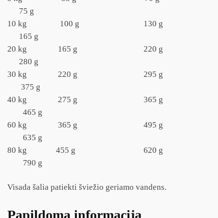
75 g
10 kg 100 g 130 g
165 g
20 kg 165 g 220 g
280 g
30 kg 220 g 295 g
375 g
40 kg 275 g 365 g
465 g
60 kg 365 g 495 g
635 g
80 kg 455 g 620 g
790 g
Visada šalia patiekti šviežio geriamo vandens.
Papildoma informacija