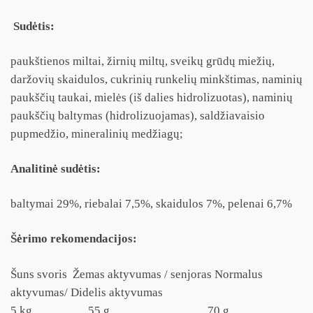
Sudėtis:
paukštienos miltai, žirnių miltų, sveikų grūdų miežių,
daržovių skaidulos, cukrinių runkelių minkštimas, naminių
paukščių taukai, mielės (iš dalies hidrolizuotas), naminių
paukščių baltymas (hidrolizuojamas), saldžiavaisio
pupmedžio, mineralinių medžiagų;
Analitinė sudėtis:
baltymai 29%, riebalai 7,5%, skaidulos 7%, pelenai 6,7%
Šėrimo rekomendacijos:
Šuns svoris Žemas aktyvumas / senjoras Normalus
aktyvumas/ Didelis aktyvumas
5 kg 55 g 70 g