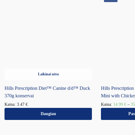
Laikinai nėra
Hills Prescription Diet™ Canine d/d™ Duck
Hills Prescriptio
370g konservai
Mini with Chicke
Kaina:
3.47
€
Kaina:
14.99
€
–
3
Daugiau
Pas