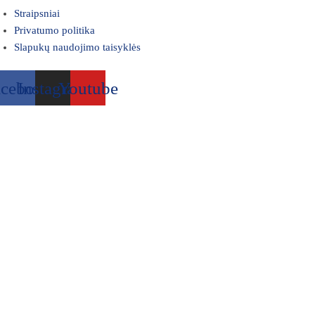
Straipsniai
Privatumo politika
Slapukų naudojimo taisyklės
acebook
Instagram
Youtube