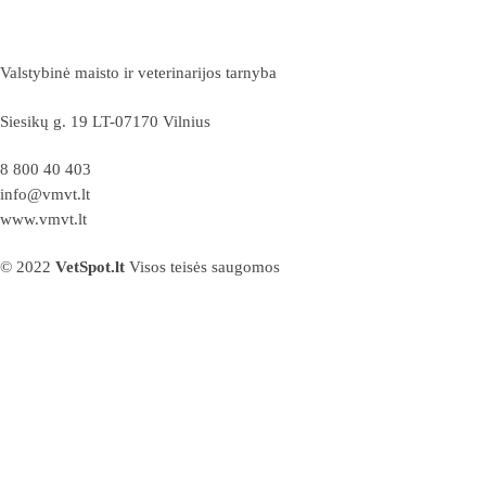
Valstybinė maisto ir veterinarijos tarnyba
Siesikų g. 19 LT-07170 Vilnius
8 800 40 403
info@vmvt.lt
www.vmvt.lt
© 2022
VetSpot.lt
Visos teisės saugomos