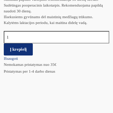
Sudėtingas pooperacinis laikotarpis. Rekomenduojama papildą
naudoti 30 dienų.
Išsekusiems gyvūnams dėl maistinių medžiagų trūkumo.
Kalytėms laktacijos periodu, kai maitina didelę vadą.
produkto kiekis: IMPROMUNE imunitetui stiprinti N20
Į krepšelį
Išsaugoti
Nemokamas pristatymas nuo 35€
Pristatymas per 1-4 darbo dienas