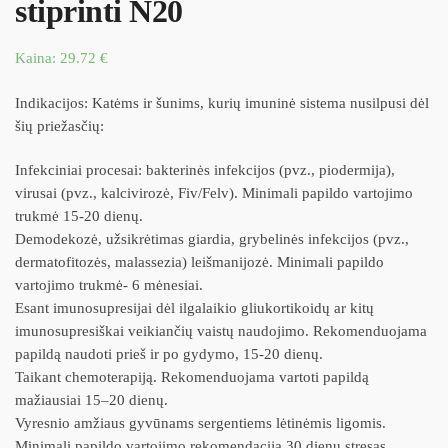
stiprinti N20
Kaina:
29.72
€
Indikacijos: Katėms ir šunims, kurių imuninė sistema nusilpusi dėl
šių priežasčių:
Infekciniai procesai: bakterinės infekcijos (pvz., piodermija),
virusai (pvz., kalcivirozė, Fiv/Felv). Minimali papildo vartojimo
trukmė 15-20 dienų.
Demodekozė, užsikrėtimas giardia, grybelinės infekcijos (pvz.,
dermatofitozės, malassezia) leišmanijozė. Minimali papildo
vartojimo trukmė- 6 mėnesiai.
Esant imunosupresijai dėl ilgalaikio gliukortikoidų ar kitų
imunosupresiškai veikiančių vaistų naudojimo. Rekomenduojama
papildą naudoti prieš ir po gydymo, 15-20 dienų.
Taikant chemoterapiją. Rekomenduojama vartoti papildą
mažiausiai 15–20 dienų.
Vyresnio amžiaus gyvūnams sergentiems lėtinėmis ligomis.
Minimali papildo vartojimo rekomendacija 30 dienų stresas.