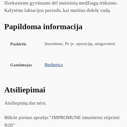
Išsekusiems gyvūnams dėl maistinių medžiagų trūkumo.
Kalytėms laktacijos periodu, kai maitina didelę vadą.
Papildoma informacija
Imunitetui, Po įv. operacijų, atsigavimui
Paskirtis
Bioiberica
Gamintojas
Atsiliepimai
Atsiliepimų dar nėra.
Būkite pirmas aprašęs “IMPROMUNE imunitetui stiprinti
N20”