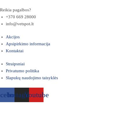
Reikia pagalbos?
+370 669 28000
info@vetspot.lt
Akcijos
Apsipirkimo informacija
Kontaktai
Straipsniai
Privatumo politika
Slapukų naudojimo taisyklės
acebook
Instagram
Youtube