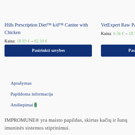
Hills Prescription Diet™ k/d™ Canine with
VetExpert Raw P
Chicken
Kaina:
6.56
€
–
18
Kaina:
18.93
€
–
82.10
€
Pasirinkti savybes
Pas
Aprašymas
Papildoma informacija
Atsiliepimai
0
IMPROMUNE® yra maisto papildas, skirtas kačių ir šunų
imuninės sistemos stiprinimui.