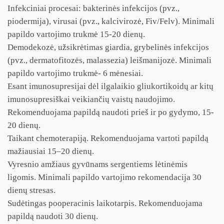
Infekciniai procesai: bakterinės infekcijos (pvz.,
piodermija), virusai (pvz., kalcivirozė, Fiv/Felv). Minimali
papildo vartojimo trukmė 15-20 dienų.
Demodekozė, užsikrėtimas giardia, grybelinės infekcijos
(pvz., dermatofitozės, malassezia) leišmanijozė. Minimali
papildo vartojimo trukmė- 6 mėnesiai.
Esant imunosupresijai dėl ilgalaikio gliukortikoidų ar kitų
imunosupresiškai veikiančių vaistų naudojimo.
Rekomenduojama papildą naudoti prieš ir po gydymo, 15-
20 dienų.
Taikant chemoterapiją. Rekomenduojama vartoti papildą
mažiausiai 15–20 dienų.
Vyresnio amžiaus gyvūnams sergentiems lėtinėmis
ligomis. Minimali papildo vartojimo rekomendacija 30
dienų stresas.
Sudėtingas pooperacinis laikotarpis. Rekomenduojama
papildą naudoti 30 dienų.