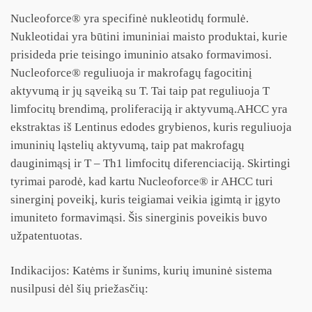
Nucleoforce® yra specifinė nukleotidų formulė.
Nukleotidai yra būtini imuniniai maisto produktai, kurie
prisideda prie teisingo imuninio atsako formavimosi.
Nucleoforce® reguliuoja ir makrofagų fagocitinį
aktyvumą ir jų sąveiką su T. Tai taip pat reguliuoja T
limfocitų brendimą, proliferaciją ir aktyvumą.AHCC yra
ekstraktas iš Lentinus edodes grybienos, kuris reguliuoja
imuninių ląstelių aktyvumą, taip pat makrofagų
dauginimąsį ir T – Th1 limfocitų diferenciaciją. Skirtingi
tyrimai parodė, kad kartu Nucleoforce® ir AHCC turi
sinerginį poveikį, kuris teigiamai veikia įgimtą ir įgyto
imuniteto formavimąsi. Šis sinerginis poveikis buvo
užpatentuotas.
Indikacijos: Katėms ir šunims, kurių imuninė sistema
nusilpusi dėl šių priežasčių: