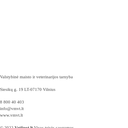
Valstybinė maisto ir veterinarijos tarnyba
Siesikų g. 19 LT-07170 Vilnius
8 800 40 403
info@vmvt.lt
www.vmvt.lt
© 2022
VetSpot.lt
Visos teisės saugomos