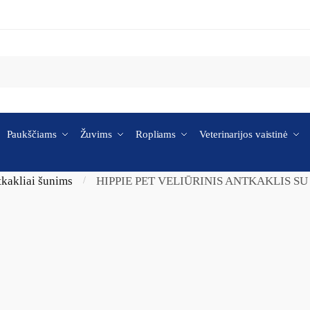
Paukščiams
Žuvims
Ropliams
Veterinarijos vaistinė
kakliai šunims
HIPPIE PET VELIŪRINIS ANTKAKLIS SU
/