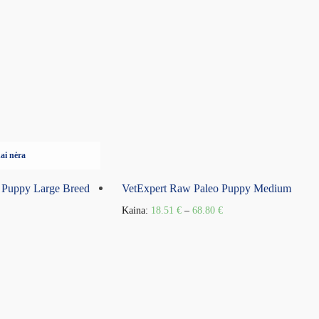
ai nėra
 Puppy Large Breed
VetExpert Raw Paleo Puppy Medium
Kaina:
18.51
€
–
68.80
€