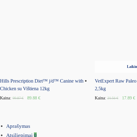
Laikin
Hills Prescription Diet™ j/d™ Canine with
VetExpert Raw Paleo
Chicken su Vištiena 12kg
2,5kg
Kaina:
89.88
€
Kaina:
17.89
€
99.87
€
21.51
€
Aprašymas
Atsiliepimai
0