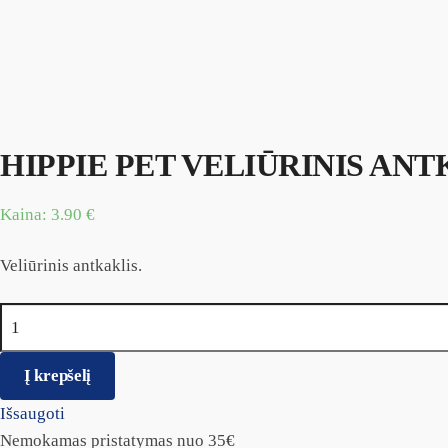
HIPPIE PET VELIŪRINIS ANT
Kaina:
3.90
€
Veliūrinis antkaklis.
produkto kiekis: HIPPIE PET VELIŪRINIS ANTKAKLIS SU 
Į krepšelį
Išsaugoti
Nemokamas pristatymas nuo 35€