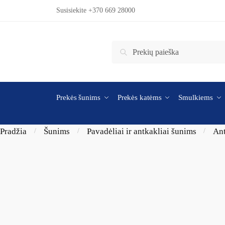
Skip to navigation
Skip to content
Susisiekite +370 669 28000
Ieškoti:
Ieškoti
Prekės šunims
Prekės katėms
Smulkiems
Pradžia
Šunims
Pavadėliai ir antkakliai šunims
Ant
/
/
/