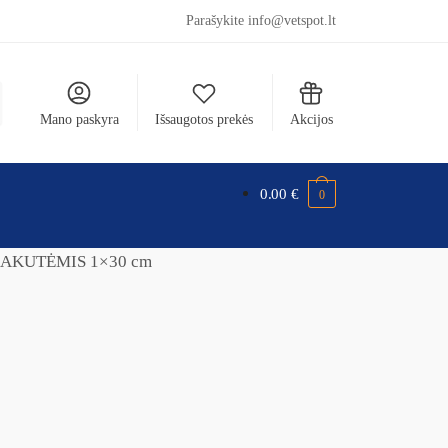
Parašykite info@vetspot.lt
Mano paskyra
Išsaugotos prekės
Akcijos
0.00
€
0
 AKUTĖMIS 1×30 cm