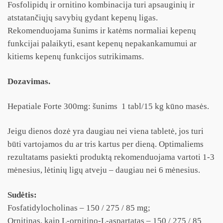
Fosfolipidų ir ornitino kombinacija turi apsauginių ir
atstatančiųjų savybių gydant kepenų ligas.
Rekomenduojama šunims ir katėms normaliai kepenų
funkcijai palaikyti, esant kepenų nepakankamumui ar
kitiems kepenų funkcijos sutrikimams.
Dozavimas.
Hepatiale Forte 300mg: šunims 1 tabl/15 kg kūno masės.
Jeigu dienos dozė yra daugiau nei viena tabletė, jos turi
būti vartojamos du ar tris kartus per dieną. Optimaliems
rezultatams pasiekti produktą rekomenduojama vartoti 1-3
mėnesius, lėtinių ligų atveju – daugiau nei 6 mėnesius.
Sudėtis:
Fosfatidylocholinas – 150 / 275 / 85 mg;
Ornitinas, kaip L-ornitino-L-aspartatas – 150 / 275 / 85