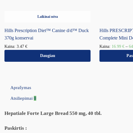
Laikinai nėra
Hills Prescription Diet™ Canine d/d™ Duck
Hills PRESCRI
370g konservai
Complete Mini D
Kaina:
3.47
€
Kaina:
16.99
€
–
6
Daugiau
Pas
Aprašymas
Atsiliepimai
0
Hepatiale Forte Large Bread 550 mg, 40 tbl.
Paskirtis :