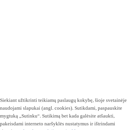
Siekiant užtikrinti teikiamų paslaugų kokybę, šioje svetainėje
naudojami slapukai (angl. cookies). Sutikdami, paspauskite
mygtuką „Sutinku“. Sutikimą bet kada galėsite atšaukti,
pakeisdami interneto naršyklės nustatymus ir ištrindami