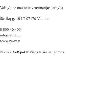
Valstybinė maisto ir veterinarijos tarnyba
Siesikų g. 19 LT-07170 Vilnius
8 800 40 403
info@vmvt.lt
www.vmvt.lt
© 2022
VetSpot.lt
Visos teisės saugomos