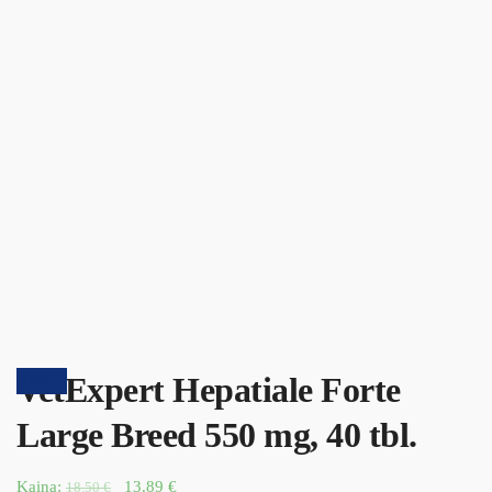
VetExpert Hepatiale Forte
Akcija!
Large Breed 550 mg, 40 tbl.
Kaina:
13.89
€
18.50
€