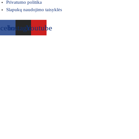
Privatumo politika
Slapukų naudojimo taisyklės
acebook
Instagram
Youtube