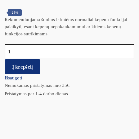
-25%
Rekomenduojama šunims ir katėms normaliai kepenų funkcijai
palaikyti, esant kepenų nepakankamumui ar kitiems kepenų
funkcijos sutrikimams.
produkto kiekis: VetExpert Hepatiale Forte Large Breed 550 mg,
40 tbl.
Į krepšelį
Išsaugoti
Nemokamas pristatymas nuo 35€
Pristatymas per 1-4 darbo dienas