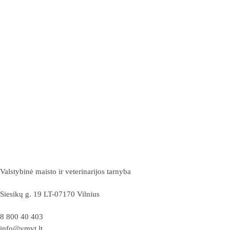
Valstybinė maisto ir veterinarijos tarnyba
Siesikų g. 19 LT-07170 Vilnius
8 800 40 403
info@vmvt.lt