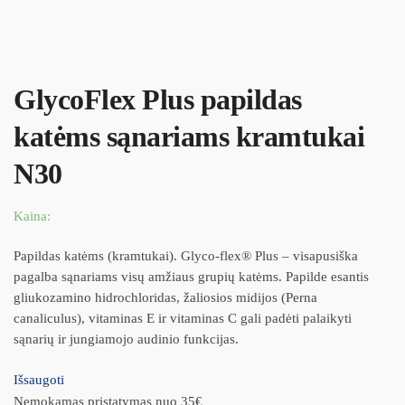
GlycoFlex Plus papildas
katėms sąnariams kramtukai
N30
Kaina:
Papildas katėms (kramtukai). Glyco-flex® Plus – visapusiška
pagalba sąnariams visų amžiaus grupių katėms. Papilde esantis
gliukozamino hidrochloridas, žaliosios midijos (Perna
canaliculus), vitaminas E ir vitaminas C gali padėti palaikyti
sąnarių ir jungiamojo audinio funkcijas.
Išsaugoti
Nemokamas pristatymas nuo 35€