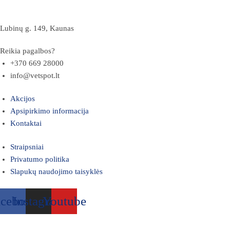
Lubinų g. 149, Kaunas
Reikia pagalbos?
+370 669 28000
info@vetspot.lt
Akcijos
Apsipirkimo informacija
Kontaktai
Straipsniai
Privatumo politika
Slapukų naudojimo taisyklės
acebook
Instagram
Youtube