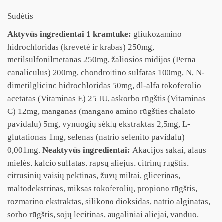
Sudėtis
Aktyvūs ingredientai 1 kramtuke:
gliukozamino
hidrochloridas (krevetė ir krabas) 250mg,
metilsulfonilmetanas 250mg, žaliosios midijos (Perna
canaliculus) 200mg, chondroitino sulfatas 100mg, N, N-
dimetilglicino hidrochloridas 50mg, dl-alfa tokoferolio
acetatas (Vitaminas E) 25 IU, askorbo rūgštis (Vitaminas
C) 12mg, manganas (mangano amino rūgšties chalato
pavidalu) 5mg, vynuogių sėklų ekstraktas 2,5mg, L-
glutationas 1mg, selenas (natrio selenito pavidalu)
0,001mg.
Neaktyvūs ingredientai:
Akacijos sakai, alaus
mielės, kalcio sulfatas, rapsų aliejus, citrinų rūgštis,
citrusinių vaisių pektinas, žuvų miltai, glicerinas,
maltodekstrinas, miksas tokoferolių, propiono rūgštis,
rozmarino ekstraktas, silikono dioksidas, natrio alginatas,
sorbo rūgštis, sojų lecitinas, augaliniai aliejai, vanduo.