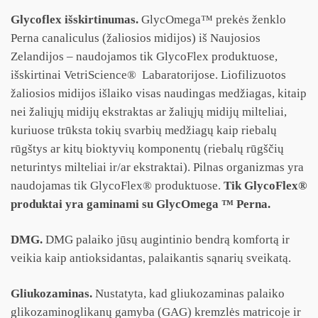
Glycoflex išskirtinumas.
GlycOmega
™
prekės ženklo
Perna canaliculus (žaliosios midijos) iš Naujosios
Zelandijos – naudojamos tik GlycoFlex produktuose,
išskirtinai VetriScience® Labaratorijose. Liofilizuotos
žaliosios midijos išlaiko visas naudingas medžiagas, kitaip
nei žaliųjų midijų ekstraktas ar žaliųjų midijų milteliai,
kuriuose trūksta tokių svarbių medžiagų kaip riebalų
rūgštys ar kitų bioktyvių komponentų (riebalų rūgščių
neturintys milteliai ir/ar ekstraktai). Pilnas organizmas yra
naudojamas tik GlycoFlex® produktuose.
Tik GlycoFlex®
produktai yra gaminami su GlycOmega ™ Perna.
DMG.
DMG palaiko jūsų augintinio bendrą komfortą ir
veikia kaip antioksidantas, palaikantis sąnarių sveikatą.
Gliukozaminas.
Nustatyta, kad gliukozaminas palaiko
glikozaminoglikanų gamyba (GAG) kremzlės matricoje ir