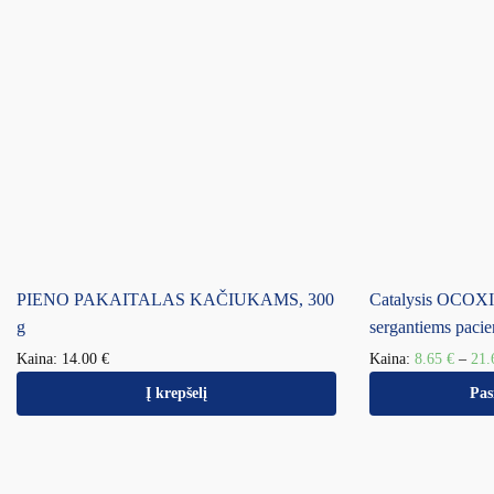
PIENO PAKAITALAS KAČIUKAMS, 300
Catalysis OCOXIN
g
sergantiems paci
Kaina:
14.00
€
Kaina:
8.65
€
–
21
Į krepšelį
Pas