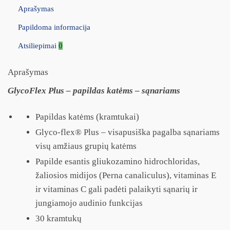
Aprašymas
Papildoma informacija
Atsiliepimai
0
Aprašymas
GlycoFlex Plus – papildas katėms – sąnariams
Papildas katėms (kramtukai)
Glyco-flex® Plus – visapusiška pagalba sąnariams
visų amžiaus grupių katėms
Papilde esantis gliukozamino hidrochloridas,
žaliosios midijos (Perna canaliculus), vitaminas E
ir vitaminas C gali padėti palaikyti sąnarių ir
jungiamojo audinio funkcijas
30 kramtukų