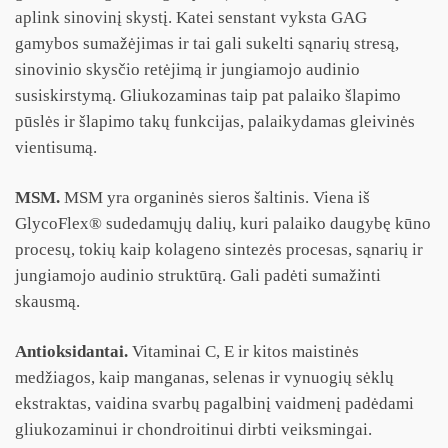
aplink sinovinį skystį. Katei senstant vyksta GAG
gamybos sumažėjimas ir tai gali sukelti sąnarių stresą,
sinovinio skysčio retėjimą ir jungiamojo audinio
susiskirstymą. Gliukozaminas taip pat palaiko šlapimo
pūslės ir šlapimo takų funkcijas, palaikydamas gleivinės
vientisumą.
MSM.
MSM yra organinės sieros šaltinis. Viena iš
GlycoFlex® sudedamųjų dalių, kuri palaiko daugybę kūno
procesų, tokių kaip kolageno sintezės procesas, sąnarių ir
jungiamojo audinio struktūrą. Gali padėti sumažinti
skausmą.
Antioksidantai.
Vitaminai C, E ir kitos maistinės
medžiagos, kaip manganas, selenas ir vynuogių sėklų
ekstraktas, vaidina svarbų pagalbinį vaidmenį padėdami
gliukozaminui ir chondroitinui dirbti veiksmingai.