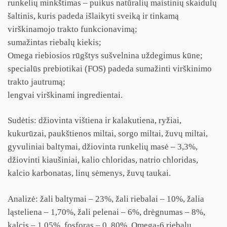
runkelių minkštimas – puikus natūralių maistinių skaidulų
šaltinis, kuris padeda išlaikyti sveiką ir tinkamą
virškinamojo trakto funkcionavimą;
sumažintas riebalų kiekis;
Omega riebiosios rūgštys sušvelnina uždegimus kūne;
specialūs prebiotikai (FOS) padeda sumažinti virškinimo
trakto jautrumą;
lengvai virškinami ingredientai.
Sudėtis: džiovinta vištiena ir kalakutiena, ryžiai,
kukurūzai, paukštienos miltai, sorgo miltai, žuvų miltai,
gyvuliniai baltymai, džiovinta runkelių masė – 3,3%,
džiovinti kiaušiniai, kalio chloridas, natrio chloridas,
kalcio karbonatas, linų sėmenys, žuvų taukai.
Analizė: žali baltymai – 23%, žali riebalai – 10%, žalia
ląsteliena – 1,70%, žali pelenai – 6%, drėgnumas – 8%,
kalcis – 1,05%, fosforas – 0, 80%, Omega-6 riebalų