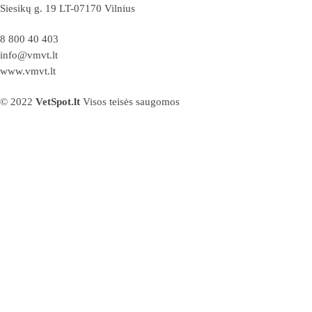
Siesikų g. 19 LT-07170 Vilnius
8 800 40 403
info@vmvt.lt
www.vmvt.lt
© 2022
VetSpot.lt
Visos teisės saugomos