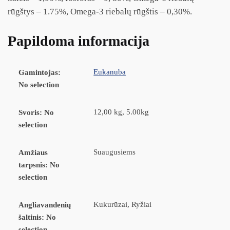
rūgštys – 1.75%, Omega-3 riebalų rūgštis – 0,30%.
Papildoma informacija
Eukanuba
Gamintojas
:
No selection
12,00 kg, 5.00kg
Svoris
:
No
selection
Suaugusiems
Amžiaus
tarpsnis
:
No
selection
Kukurūzai, Ryžiai
Angliavandenių
šaltinis
:
No
selection