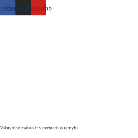
acebook
Instagram
Youtube
Valstybinė maisto ir veterinarijos tarnyba