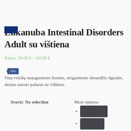
Eukanuba Intestinal Disorders
Akcija!
Adult su vištiena
Kaina:
39.00
€
–
64.00
€
-9%
Visų veislių suaugusiems šunims, sergantiems skrandžio ligomis,
skirtas sausas pašaras su vištiena.
Svoris
:
No selection
More options
12,00 kg
5.00kg