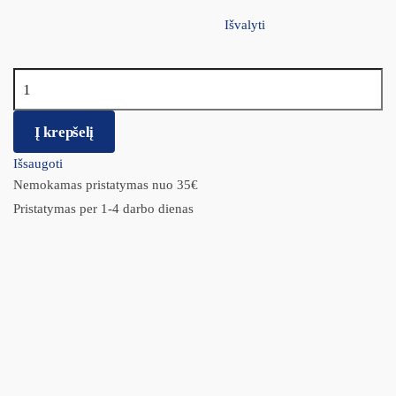
Išvalyti
produkto kiekis: Eukanuba Intestinal Disorders Adult su vištiena
Į krepšelį
Išsaugoti
Nemokamas pristatymas nuo 35€
Pristatymas per 1-4 darbo dienas