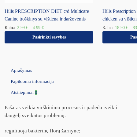
Hills PRESCRIPTION DIET c/d Multicare
Hills Prescription
Canine troškinys su vištiena ir daržovėmis
chicken su vištien
Kaina:
2.99
€
–
4.99
€
Kaina:
18.90
€
–
8
Pasirinkti savybes
Pas
Aprašymas
Papildoma informacija
Atsiliepimai
0
Pašaras veikia virškinimo procesus ir padeda įveikti
daugelį sveikatos problemų.
reguliuoja bakterinę florą žarnyne;