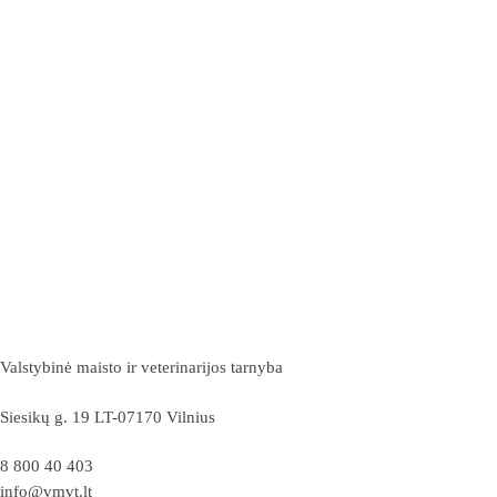
Valstybinė maisto ir veterinarijos tarnyba
Siesikų g. 19 LT-07170 Vilnius
8 800 40 403
info@vmvt.lt