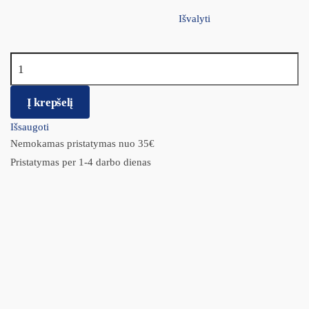
Išvalyti
produkto kiekis: Eukanuba Hairball Control Adult katėms su
vištiena
Į krepšelį
Išsaugoti
Nemokamas pristatymas nuo 35€
Pristatymas per 1-4 darbo dienas