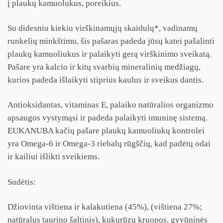
į plaukų kamuolukus, poreikius.
Su didesniu kiekiu virškinamųjų skaidulų*, vadinamų
runkelių minkštimu, šis pašaras padeda jūsų katei pašalinti
plaukų kamuoliukus ir palaikyti gerą virškinimo sveikatą.
Pašare yra kalcio ir kitų svarbių mineralinių medžiagų,
kurios padeda išlaikyti stiprius kaulus ir sveikus dantis.
Antioksidantas, vitaminas E, palaiko natūralios organizmo
apsaugos vystymąsi ir padeda palaikyti imuninę sistemą.
EUKANUBA kačių pašare plaukų kamuoliukų kontrolei
yra Omega-6 ir Omega-3 riebalų rūgščių, kad padėtų odai
ir kailiui išlikti sveikiems.
Sudėtis:
Džiovinta vištiena ir kalakutiena (45%), (vištiena 27%;
natūralus taurino šaltinis), kukurūzų kruopos, gyvūninės