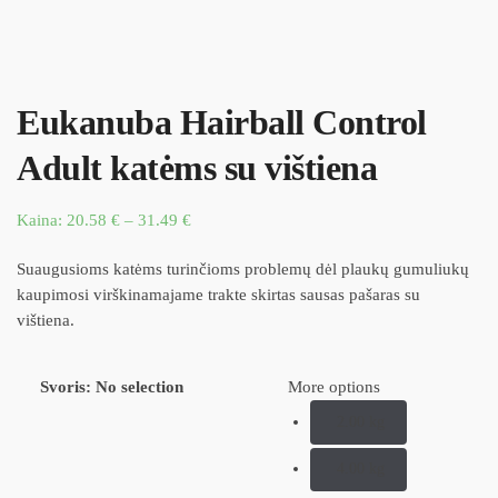
Eukanuba Hairball Control
Adult katėms su vištiena
Kaina:
20.58
€
–
31.49
€
Suaugusioms katėms turinčioms problemų dėl plaukų gumuliukų
kaupimosi virškinamajame trakte skirtas sausas pašaras su
vištiena.
Svoris
:
No selection
More options
2.00 kg
4.00 kg