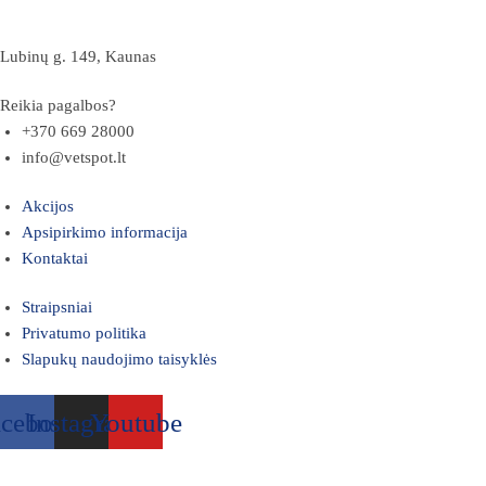
Lubinų g. 149, Kaunas
Reikia pagalbos?
+370 669 28000
info@vetspot.lt
Akcijos
Apsipirkimo informacija
Kontaktai
Straipsniai
Privatumo politika
Slapukų naudojimo taisyklės
acebook
Instagram
Youtube