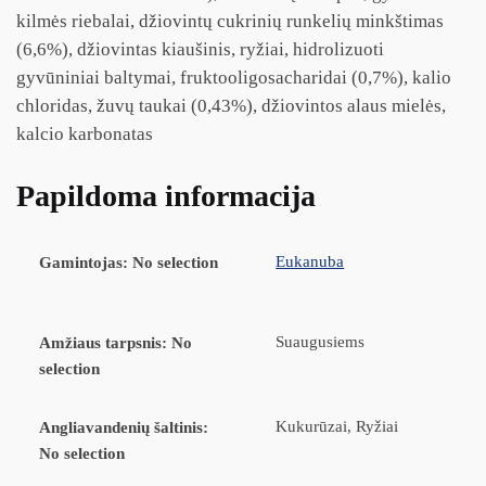
kilmės riebalai, džiovintų cukrinių runkelių minkštimas
(6,6%), džiovintas kiaušinis, ryžiai, hidrolizuoti
gyvūniniai baltymai, fruktooligosacharidai (0,7%), kalio
chloridas, žuvų taukai (0,43%), džiovintos alaus mielės,
kalcio karbonatas
Papildoma informacija
Eukanuba
Gamintojas
:
No selection
Suaugusiems
Amžiaus tarpsnis
:
No
selection
Kukurūzai, Ryžiai
Angliavandenių šaltinis
:
No selection