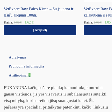
VetExpert Raw Paleo Kitten – Su jautiena ir
VetExpert Raw Pa
lašišų aliejumi 100gr.
kalakutiena ir sau
Kaina:
1.62
€
Kaina:
1.85
1.80
€
2.06
€
Į krepšelį
Aprašymas
Papildoma informacija
Atsiliepimai
0
EUKANUBA kačių pašare plaukų kamuoliukų kontrolei
gausu vištienos, jis yra visavertis ir subalansuotas suteikti
visą mitybą, kurios reikia jūsų suaugusiai katei. Šis
pašaras yra specialiai pritaikytas patenkinti kačių, linkusių