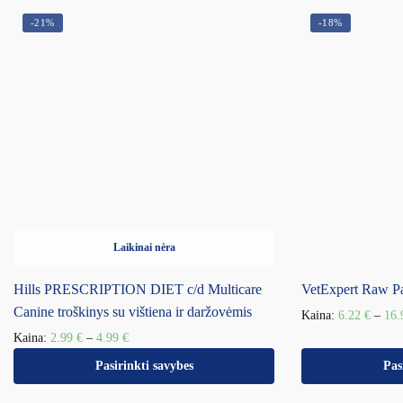
-21%
-18%
Laikinai nėra
Hills PRESCRIPTION DIET c/d Multicare
VetExpert Raw Pa
Canine troškinys su vištiena ir daržovėmis
Kaina:
6.22
€
–
16
Kaina:
2.99
€
–
4.99
€
Pasirinkti savybes
Pas