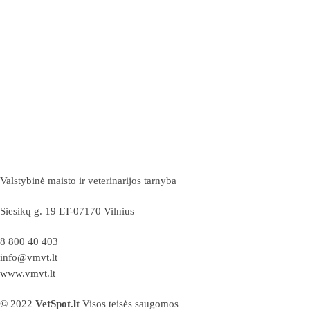
Valstybinė maisto ir veterinarijos tarnyba
Siesikų g. 19 LT-07170 Vilnius
8 800 40 403
info@vmvt.lt
www.vmvt.lt
© 2022
VetSpot.lt
Visos teisės saugomos