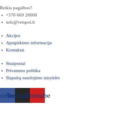
Reikia pagalbos?
+370 669 28000
info@vetspot.lt
Akcijos
Apsipirkimo informacija
Kontaktai
Straipsniai
Privatumo politika
Slapukų naudojimo taisyklės
acebook
Instagram
Youtube