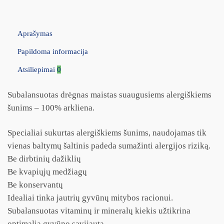
Aprašymas
Papildoma informacija
Atsiliepimai
0
Subalansuotas drėgnas maistas suaugusiems alergiškiems
šunims – 100% arkliena.
Specialiai sukurtas alergiškiems šunims, naudojamas tik
vienas baltymų šaltinis padeda sumažinti alergijos riziką.
Be dirbtinių dažiklių
Be kvapiųjų medžiagų
Be konservantų
Idealiai tinka jautrių gyvūnų mitybos racionui.
Subalansuotas vitaminų ir mineralų kiekis užtikrina
optimalią gyvūno savijautą.