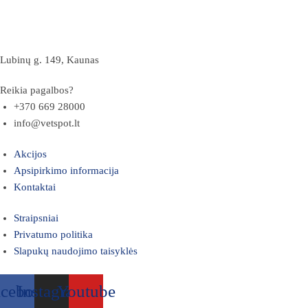
Lubinų g. 149, Kaunas
Reikia pagalbos?
+370 669 28000
info@vetspot.lt
Akcijos
Apsipirkimo informacija
Kontaktai
Straipsniai
Privatumo politika
Slapukų naudojimo taisyklės
acebook
Instagram
Youtube