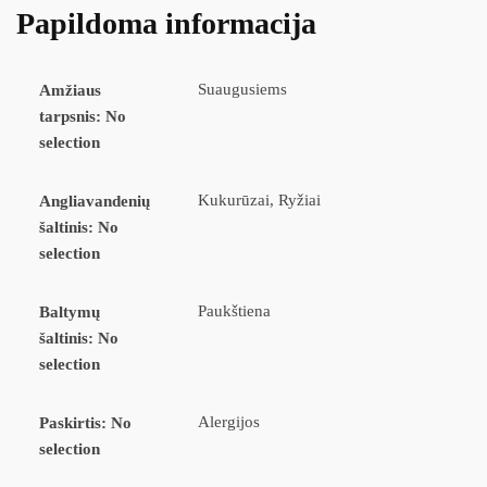
Papildoma informacija
Suaugusiems
Amžiaus
tarpsnis
:
No
selection
Kukurūzai, Ryžiai
Angliavandenių
šaltinis
:
No
selection
Paukštiena
Baltymų
šaltinis
:
No
selection
Alergijos
Paskirtis
:
No
selection