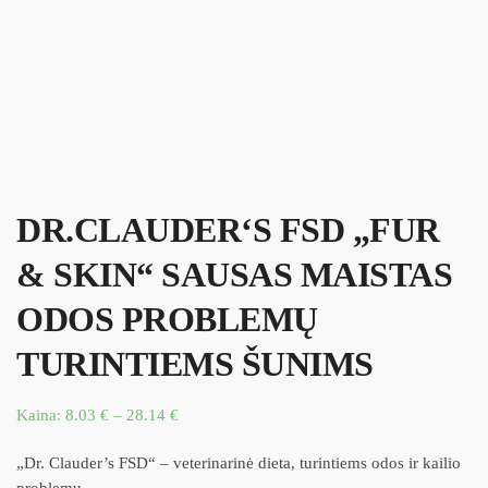
DR.CLAUDER‘S FSD „FUR
& SKIN“ SAUSAS MAISTAS
ODOS PROBLEMŲ
TURINTIEMS ŠUNIMS
Kaina:
8.03
€
–
28.14
€
„Dr. Clauder’s FSD“ – veterinarinė dieta, turintiems odos ir kailio