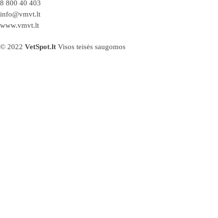
8 800 40 403
info@vmvt.lt
www.vmvt.lt
© 2022
VetSpot.lt
Visos teisės saugomos