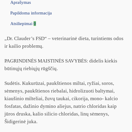
Aprašymas
Papildoma informacija
Atsiliepimai
0
„Dr. Clauder’s FSD“ – veterinarinė dieta, turintiems odos
ir kailio problemų.
PAGRINDINĖS MAISTINĖS SAVYBĖS: didelis kiekis
būtinųjų riebiųjų rūgščių.
Sudėtis. Kukurūzai, paukštienos miltai, ryžiai, soros,
sėmenys, paukštienos riebalai, hidrolizuoti baltymai,
kiaušinio milteliai, žuvų taukai, cikorija, mono- kalcio
fosfatas, dažinio dymino aliejus, natrio chloridas kaip
jūros druska, kalio silicio chloridas, linų sėmenys,
Šidigerinė juka.