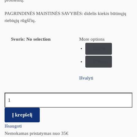
problemų.
PAGRINDINĖS MAISTINĖS SAVYBĖS: didelis kiekis būtinųjų
riebiųjų rūgščių.
Svoris
:
No selection
More options
1,00 kg
4.00 kg
Išvalyti
produkto kiekis: DR.CLAUDER‘S FSD "FUR & SKIN" SAUSAS
MAISTAS ODOS PROBLEMŲ TURINTIEMS ŠUNIMS
Į krepšelį
Išsaugoti
Nemokamas pristatymas nuo 35€