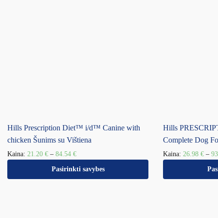
Hills Prescription Diet™ i/d™ Canine with
Hills PRESCRI
chicken Šunims su Vištiena
Complete Dog F
Kaina:
21.20
€
–
84.54
€
Kaina:
26.98
€
–
9
Pasirinkti savybes
Pas