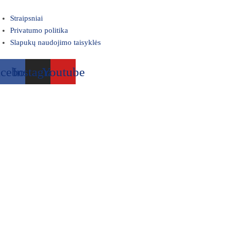
Straipsniai
Privatumo politika
Slapukų naudojimo taisyklės
acebook
Instagram
Youtube