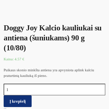
Doggy Joy Kalcio kauliukai su
antiena (šuniukams) 90 g
(10/80)
Kaina:
4.57
€
Puikaus skonio minkšta antiena yra apvyniota aplink kalciu
praturtintą kauliuką iš pieno.
produkto kiekis: Doggy Joy Kalcio kauliukai su antiena
(šuniukams) 90 g (10/80)
Į krepšelį