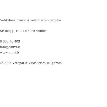
Valstybinė maisto ir veterinarijos tarnyba
Siesikų g. 19 LT-07170 Vilnius
8 800 40 403
info@vmvt.lt
www.vmvt.lt
© 2022
VetSpot.lt
Visos teisės saugomos