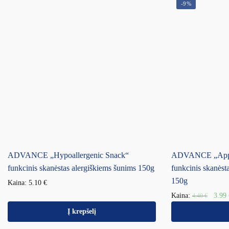
-9%
ADVANCE „Hypoallergenic Snack“
ADVANCE „Appet
funkcinis skanėstas alergiškiems šunims 150g
funkcinis skanėsta
150g
Kaina:
5.10
€
Kaina:
3.99
4.40
€
Į krepšelį