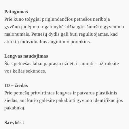
Patogumas
Prie kūno tolygiai priglundančios petnešos neriboja
gyvūno judėjimo ir galimybės džiaugtis šuniško gyvenimo
malonumais. Petnešų dydis gali būti reguliuojamas, kad
atitiktų individualius augintinio poreikius.
Lengvas naudojimas
Šias petnešas labai paprasta uždėti ir nuimti – užtruksite
vos kelias sekundes.
ID – žiedas
Prie petnešų pritvirtintas lengvas ir patvarus plastikinis
žiedas, ant kurio galėsite pakabinti gyvūno identifikacijos
pakabuką.
Savybės
: