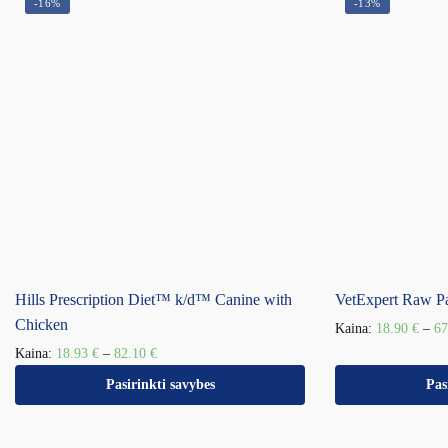
-16%
-13%
Hills Prescription Diet™ k/d™ Canine with
VetExpert Raw P
Chicken
Kaina:
18.90
€
–
6
Kaina:
18.93
€
–
82.10
€
Pasirinkti savybes
Pas