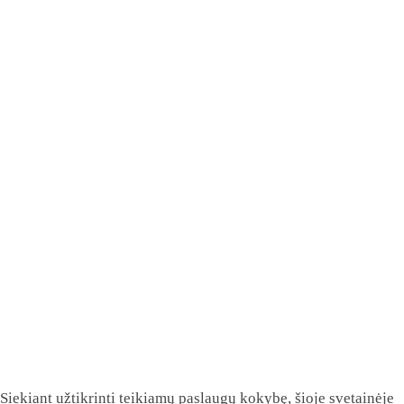
Siekiant užtikrinti teikiamų paslaugų kokybę, šioje svetainėje