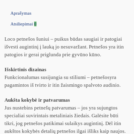
Aprašymas
Atsiliepimai
0
Loco petnešos šuniui – puikus būdas saugiai ir patogiai
išvesti augintinį į lauką jo nesuvaržant. Petnešos yra itin
patogios ir gerai priglunda prie gyvūno kūno.
Išskirtinis dizainas
Funkcionalumas susijungia su stiliumi – petnešosyra
pagamintos iš tvirto ir itin žaismingo spalvoto audinio.
Aukšta kokybė ir patvarumas
Jus nustebins petnešų patvarumas – jos yra sujungtos
specialiai suvirintais metaliniais žiedais. Galėsite būti
tikri, jog petnešos patikimai sulaikys augintinį. Dėl itin
aukštos kokybės detalių petnešos ilgai išliks kaip naujos.