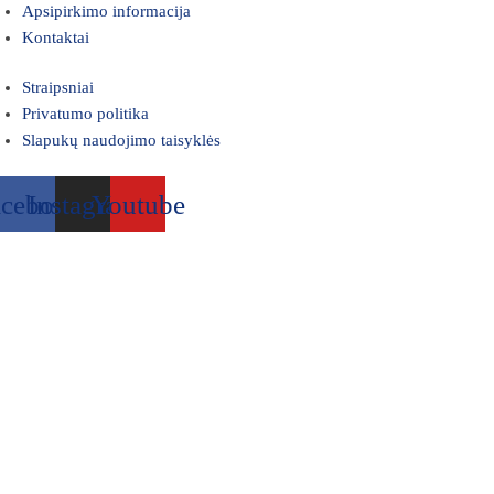
Apsipirkimo informacija
Kontaktai
Straipsniai
Privatumo politika
Slapukų naudojimo taisyklės
acebook
Instagram
Youtube