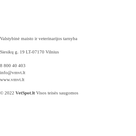
Valstybinė maisto ir veterinarijos tarnyba
Siesikų g. 19 LT-07170 Vilnius
8 800 40 403
info@vmvt.lt
www.vmvt.lt
© 2022
VetSpot.lt
Visos teisės saugomos