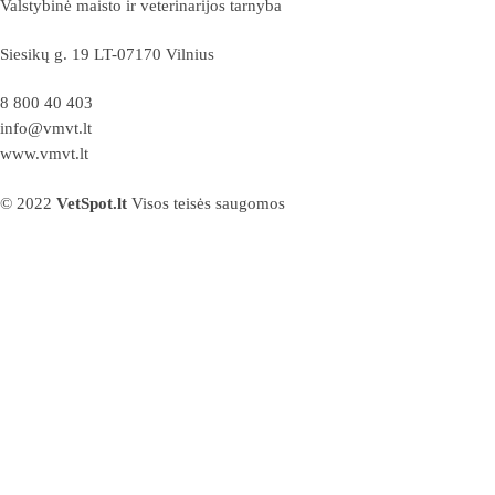
Valstybinė maisto ir veterinarijos tarnyba
Siesikų g. 19 LT-07170 Vilnius
8 800 40 403
info@vmvt.lt
www.vmvt.lt
© 2022
VetSpot.lt
Visos teisės saugomos