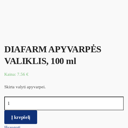
DIAFARM APYVARPĖS
VALIKLIS, 100 ml
Kaina:
7.56
€
Skirta valyti apyvarpei.
produkto kiekis: DIAFARM APYVARPĖS VALIKLIS, 100 ml
Į krepšelį
Išsaugoti