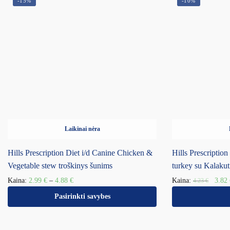
-15%
-10%
Laikinai nėra
Hills Prescription Diet i/d Canine Chicken &
Hills Prescripti
Vegetable stew troškinys šunims
turkey su Kalaku
Kaina:
2.99
€
–
4.88
€
Kaina:
3.82
4.23
€
Pasirinkti savybes