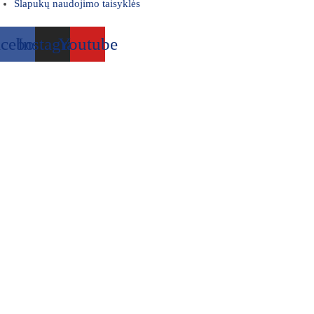
Slapukų naudojimo taisyklės
acebook
Instagram
Youtube