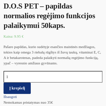
D.O.S PET – papildas
normalios regėjimo funkcijos
palaikymui 50kaps.
Kaina:
9.95
€
Pašaro papildas, kurio sudėtyje esančios maistinės medžiagos,
tokios kaip omega 3 riebalų rūgštys iš žuvų taukų, vitaminai E, C,
A ir betakarotenas, padeda palaikyti normalią regėjimo funkciją,
ypač – vyresnio amžiaus gyvūnams.
produkto kiekis: D.O.S PET – papildas normalios regėjimo
funkcijos palaikymui 50kaps.
Į krepšelį
Išsaugoti
Nemokamas pristatymas nuo 35€