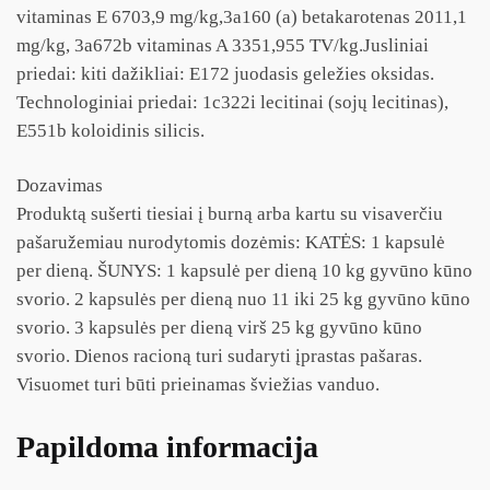
vitaminas E 6703,9 mg/kg,3a160 (a) betakarotenas 2011,1
mg/kg, 3a672b vitaminas A 3351,955 TV/kg.Jusliniai
priedai: kiti dažikliai: E172 juodasis geležies oksidas.
Technologiniai priedai: 1c322i lecitinai (sojų lecitinas),
E551b koloidinis silicis.
Dozavimas
Produktą sušerti tiesiai į burną arba kartu su visaverčiu
pašaružemiau nurodytomis dozėmis: KATĖS: 1 kapsulė
per dieną. ŠUNYS: 1 kapsulė per dieną 10 kg gyvūno kūno
svorio. 2 kapsulės per dieną nuo 11 iki 25 kg gyvūno kūno
svorio. 3 kapsulės per dieną virš 25 kg gyvūno kūno
svorio. Dienos racioną turi sudaryti įprastas pašaras.
Visuomet turi būti prieinamas šviežias vanduo.
Papildoma informacija