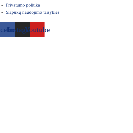
Privatumo politika
Slapukų naudojimo taisyklės
acebook
Instagram
Youtube