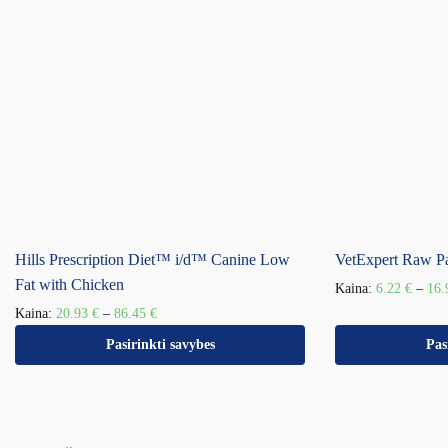
Hills Prescription Diet™ i/d™ Canine Low
VetExpert Raw Pa
Fat with Chicken
Kaina:
6.22
€
–
16
Kaina:
20.93
€
–
86.45
€
Pasirinkti savybes
Pas