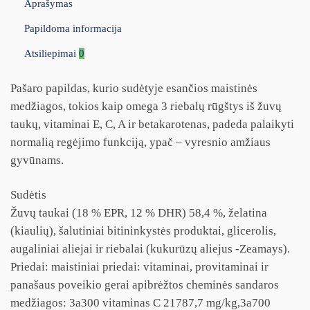
Aprašymas
Papildoma informacija
Atsiliepimai
0
Pašaro papildas, kurio sudėtyje esančios maistinės
medžiagos, tokios kaip omega 3 riebalų rūgštys iš žuvų
taukų, vitaminai E, C, A ir betakarotenas, padeda palaikyti
normalią regėjimo funkciją, ypač – vyresnio amžiaus
gyvūnams.
Sudėtis
Žuvų taukai (18 % EPR, 12 % DHR) 58,4 %, želatina
(kiaulių), šalutiniai bitininkystės produktai, glicerolis,
augaliniai aliejai ir riebalai (kukurūzų aliejus -Zeamays).
Priedai: maistiniai priedai: vitaminai, provitaminai ir
panašaus poveikio gerai apibrėžtos cheminės sandaros
medžiagos: 3a300 vitaminas C 21787,7 mg/kg,3a700