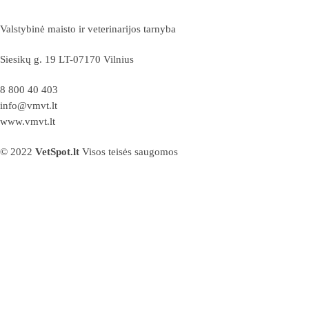
Valstybinė maisto ir veterinarijos tarnyba
Siesikų g. 19 LT-07170 Vilnius
8 800 40 403
info@vmvt.lt
www.vmvt.lt
© 2022
VetSpot.lt
Visos teisės saugomos