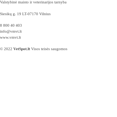
Valstybinė maisto ir veterinarijos tarnyba
Siesikų g. 19 LT-07170 Vilnius
8 800 40 403
info@vmvt.lt
www.vmvt.lt
© 2022
VetSpot.lt
Visos teisės saugomos