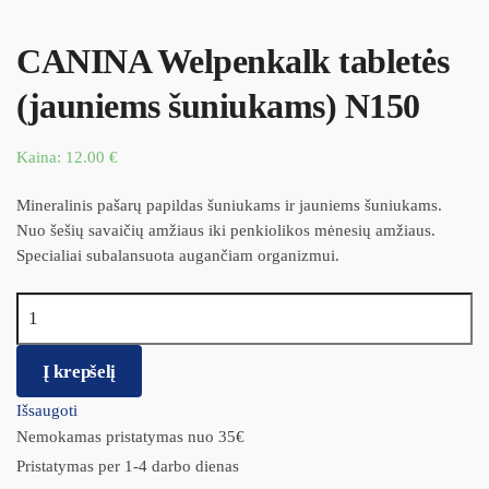
CANINA Welpenkalk tabletės
(jauniems šuniukams) N150
Kaina:
12.00
€
Mineralinis pašarų papildas šuniukams ir jauniems šuniukams.
Nuo šešių savaičių amžiaus iki penkiolikos mėnesių amžiaus.
Specialiai subalansuota augančiam organizmui.
produkto kiekis: CANINA Welpenkalk tabletės (jauniems
šuniukams) N150
Į krepšelį
Išsaugoti
Nemokamas pristatymas nuo 35€
Pristatymas per 1-4 darbo dienas