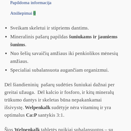
Papildoma informacija
Atsiliepimai
0
Sveikam skeletui ir stipriems dantims.
Mineralinis pašarų papildas
šuniukams ir jauniems
šunims
.
Nuo šešių savaičių amžiaus iki penkiolikos mėnesių
amžiaus.
Specialiai subalansuota augančiam organizmui.
Dėl šiandieninių pašarų sudėties šuniukai dažnai per
greitai užauga. Dėl kalcio ir fosforo, ir kitų mineralų
trūkumo dantys ir skeletas būna nepakankamai
išsivystę.
Welpenkalk
sudėtyje nėra vitaminų ir yra
optimalus
Ca:P
santykis 3:1.
Šios
Welpenkalk
tabletės puikiai subalansuotos – su