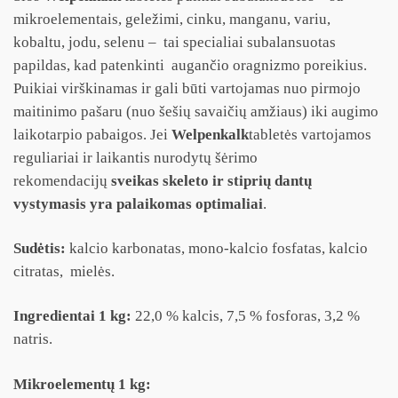
mikroelementais, geležimi, cinku, manganu, variu,
kobaltu, jodu, selenu – tai specialiai subalansuotas
papildas, kad patenkinti augančio oragnizmo poreikius.
Puikiai virškinamas ir gali būti vartojamas nuo pirmojo
maitinimo pašaru (nuo šešių savaičių amžiaus) iki augimo
laikotarpio pabaigos. Jei
Welpenkalk
tabletės vartojamos
reguliariai ir laikantis nurodytų šėrimo
rekomendacijų
sveikas skeleto ir stiprių dantų
vystymasis yra palaikomas optimaliai
.
Sudėtis:
kalcio karbonatas, mono-kalcio fosfatas, kalcio
citratas, mielės.
Ingredientai 1 kg:
22,0 % kalcis, 7,5 % fosforas, 3,2 %
natris.
Mikroelementų 1 kg: