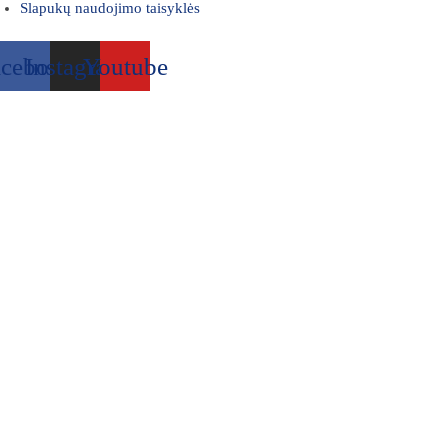
Slapukų naudojimo taisyklės
acebook
Instagram
Youtube