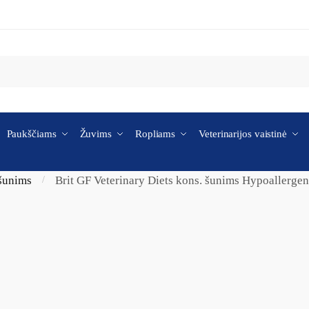
Paukščiams
Žuvims
Ropliams
Veterinarijos vaistinė
 šunims
Brit GF Veterinary Diets kons. šunims Hypoallerg
/