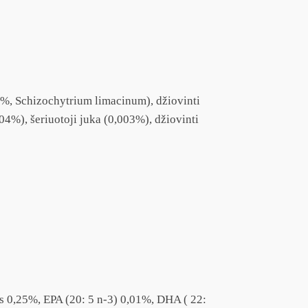
(0,5%, Schizochytrium limacinum), džiovinti
4%), šeriuotoji juka (0,003%), džiovinti
ris 0,25%, EPA (20: 5 n-3) 0,01%, DHA ( 22: