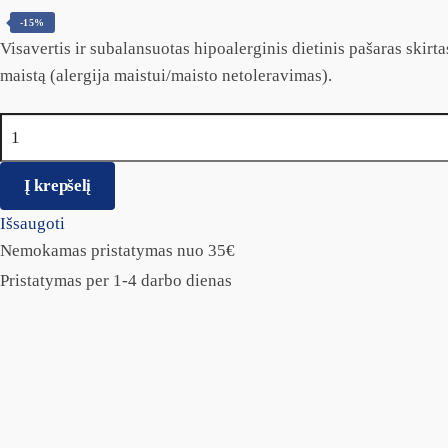
-15%
Visavertis ir subalansuotas hipoalerginis dietinis pašaras ski
maistą (alergija maistui/maisto netoleravimas).
produkto kiekis: Brit GF Veterinary Diets kons. šunims Hypoa
Į krepšelį
Išsaugoti
Nemokamas pristatymas nuo 35€
Pristatymas per 1-4 darbo dienas