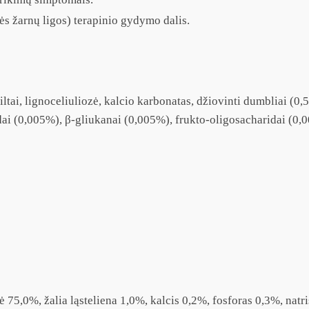
ės žarnų ligos) terapinio gydymo dalis.
ų miltai, lignoceliuliozė, kalcio karbonatas, džiovinti dumbliai 
 (0,005%), β-gliukanai (0,005%), frukto-oligosacharidai (0,00
mė 75,0%, žalia ląsteliena 1,0%, kalcis 0,2%, fosforas 0,3%, nat