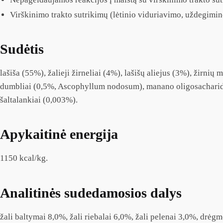
Virškinimo trakto sutrikimų (lėtinio viduriavimo, uždegimin
Sudėtis
lašiša (55%), žalieji žirneliai (4%), lašišų aliejus (3%), žirni
dumbliai (0,5%, Ascophyllum nodosum), manano oligosacharidai
šaltalankiai (0,003%).
Apykaitinė energija
1150 kcal/kg.
Analitinės sudedamosios dalys
žali baltymai 8,0%, žali riebalai 6,0%, žali pelenai 3,0%, drėg