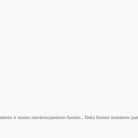
intiems ir maisto netoleruojantiems šunims., Tinka šunims turintiems jaut