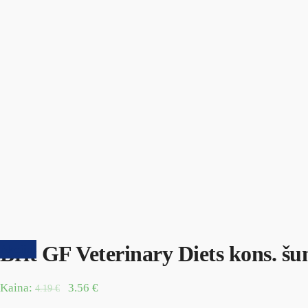
Brit GF Veterinary Diets kons. 
Akcija!
Kaina:
3.56
€
4.19
€