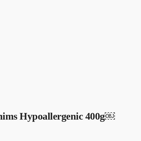
šunims Hypoallergenic 400g￼