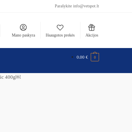
Parašykite info@vetspot.lt
Mano paskyra
Išsaugotos prekės
Akcijos
0.00
€
0
enic 400g￼