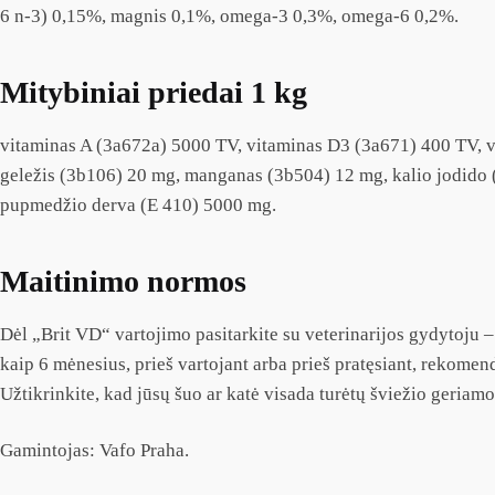
6 n-3) 0,15%, magnis 0,1%, omega-3 0,3%, omega-6 0,2%.
Mitybiniai priedai 1 kg
vitaminas A (3a672a) 5000 TV, vitaminas D3 (3a671) 400 TV, v
geležis (3b106) 20 mg, manganas (3b504) 12 mg, kalio jodido (
pupmedžio derva (E 410) 5000 mg.
Maitinimo normos
Dėl „Brit VD“ vartojimo pasitarkite su veterinarijos gydytoju –
kaip 6 mėnesius, prieš vartojant arba prieš pratęsiant, rekomendu
Užtikrinkite, kad jūsų šuo ar katė visada turėtų šviežio geriam
Gamintojas: Vafo Praha.