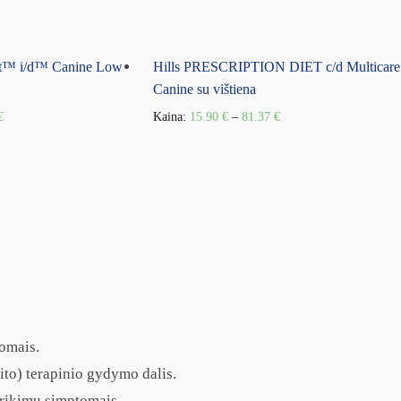
iet™ i/d™ Canine Low
Hills PRESCRIPTION DIET c/d Multicare
Canine su vištiena
€
Kaina:
15.90
€
–
81.37
€
omais.
tito) terapinio gydymo dalis.
trikimų simptomais.