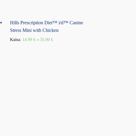
Hills Prescription Diet™ i/d™ Canine
Stress Mini with Chicken
Kaina:
14.99
€
–
35.00
€