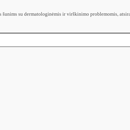
rtas šunims su dermatologinėmis ir virškinimo problemomis, atsi
llergenic 400g￼