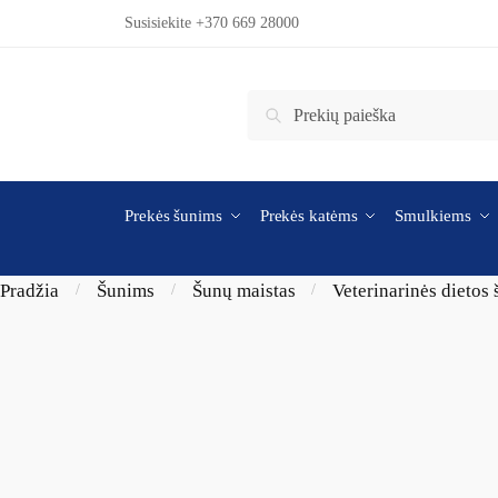
Skip to navigation
Skip to content
Susisiekite +370 669 28000
Ieškoti:
Ieškoti
Prekės šunims
Prekės katėms
Smulkiems
Pradžia
Šunims
Šunų maistas
Veterinarinės dietos
/
/
/