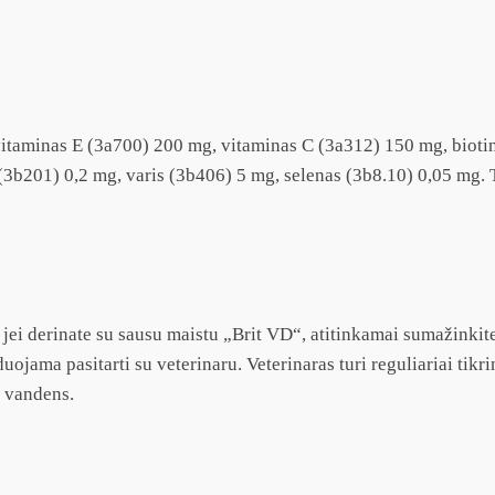
itaminas E (3a700) 200 mg, vitaminas C (3a312) 150 mg, bioti
3b201) 0,2 mg, varis (3b406) 5 mg, selenas (3b8.10) 0,05 mg. T
 jei derinate su sausu maistu „Brit VD“, atitinkamai sumažinkite
ojama pasitarti su veterinaru. Veterinaras turi reguliariai tikrin
o vandens.