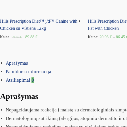
Hills Prescription Diet™ j/d™ Canine with
Hills Prescription D
Chicken su Vištiena 12kg
Fat with Chicken
Kaina:
89.88
€
Kaina:
20.93
€
–
86.45
99.87
€
Aprašymas
Papildoma informacija
Atsiliepimai
0
Aprašymas
Nepageidaujama reakcija į maistą su dermatologiniais simpt
Dermatologinių sutrikimų (alergijos, atopinio dermatito ir o
Nepageidaujamos reakcijos į maistą su virškinimo trakto su