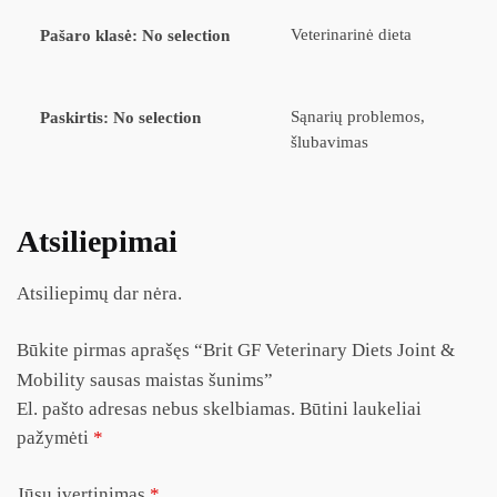
Veterinarinė dieta
Pašaro klasė
:
No selection
Sąnarių problemos,
Paskirtis
:
No selection
šlubavimas
Atsiliepimai
Atsiliepimų dar nėra.
Būkite pirmas aprašęs “Brit GF Veterinary Diets Joint &
Mobility sausas maistas šunims”
El. pašto adresas nebus skelbiamas.
Būtini laukeliai
pažymėti
*
Jūsų įvertinimas
*