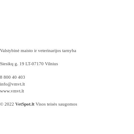
Valstybinė maisto ir veterinarijos tarnyba
Siesikų g. 19 LT-07170 Vilnius
8 800 40 403
info@vmvt.lt
www.vmvt.lt
© 2022
VetSpot.lt
Visos teisės saugomos