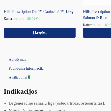
Hills Prescription Diet™ Canine b/d™ 12kg
Hills Prescripti
Salmon & Rice
Kaina:
80.01
€
102.28
€
Kaina:
89.
99.56
€
Į krepšelį
Aprašymas
Papildoma informacija
Atsiliepimai
0
Indikacijos
Degeneracinė sąnarių liga (osteoartrozė, osteoartritas).
Nutukę šunys turintys antsvorio.