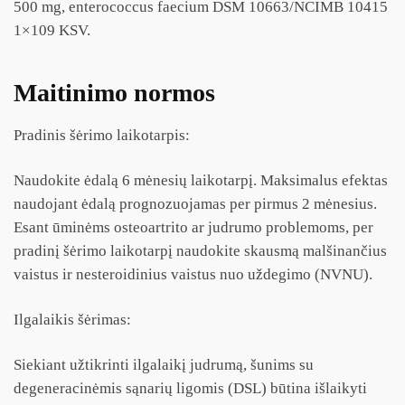
500 mg, enterococcus faecium DSM 10663/NCIMB 10415
1×109 KSV.
Maitinimo normos
Pradinis šėrimo laikotarpis:
Naudokite ėdalą 6 mėnesių laikotarpį. Maksimalus efektas
naudojant ėdalą prognozuojamas per pirmus 2 mėnesius.
Esant ūminėms osteoartrito ar judrumo problemoms, per
pradinį šėrimo laikotarpį naudokite skausmą malšinančius
vaistus ir nesteroidinius vaistus nuo uždegimo (NVNU).
Ilgalaikis šėrimas:
Siekiant užtikrinti ilgalaikį judrumą, šunims su
degeneracinėmis sąnarių ligomis (DSL) būtina išlaikyti