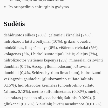
Po ortopedinio chirurginio gydymo.
Sudėtis
dehidruotos silkės (28%), geltonieji žirneliai (24%),
hidrolizuoti lašišų baltymai (10%), grikiai, obuolių
minkštimas, linų sėmenys (6%), vištienos riebalai (5%),
kolagenas (3%, I hidrolizuoto tipo), lašišų aliejus (3%),
hidrolizuotos vištienos kepenys (2%), mineralai, džiovinti
dumbliai (0,5%, Ascophyllum nodosum), džiovinti
dumbliai (0,4%, Schizochytrium limacinum), hidrolizuoti
vėžiagyvių gaubteliai (gliukozamino sulfato šaltinis
0,15%), hidrolizuotos kremzlės (chondroitino sulfato
šaltinis, 0,12%), metilo sulfonilmetanas (0,02%), mielių
ekstraktas (manano oligosacharidų šaltinis, 0,02%), β-
gliukanai (0,02%), kiaušinių lukštų membranos (0,015%),