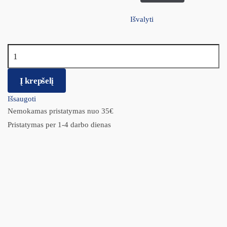
Išvalyti
produkto kiekis: Brit GF Veterinary Diets Joint & Mobility sausas
maistas šunims
Į krepšelį
Išsaugoti
Nemokamas pristatymas nuo 35€
Pristatymas per 1-4 darbo dienas