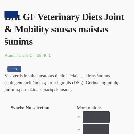
Brit GF Veterinary Diets Joint
Akcija!
& Mobility sausas maistas
šunims
Kaina:
13.11
€
–
69.46
€
-17%
Visavertis ir subalansuotas dietinis ėdalas, skirtas šunims
su degeneracinėmis sąnarių ligomis (DSL). Gerina augintinių
judrumą ir mažina sąnarių skausmą.
Svoris
:
No selection
More options
12.00kg
2.00 kg