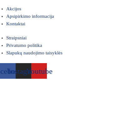
Akcijos
Apsipirkimo informacija
Kontaktai
Straipsniai
Privatumo politika
Slapukų naudojimo taisyklės
acebook
Instagram
Youtube