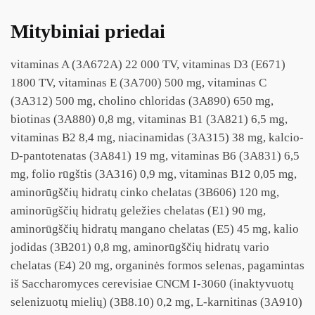
Mitybiniai priedai
vitaminas A (3A672A) 22 000 TV, vitaminas D3 (E671)
1800 TV, vitaminas E (3A700) 500 mg, vitaminas C
(3A312) 500 mg, cholino chloridas (3A890) 650 mg,
biotinas (3A880) 0,8 mg, vitaminas B1 (3A821) 6,5 mg,
vitaminas B2 8,4 mg, niacinamidas (3A315) 38 mg, kalcio-
D-pantotenatas (3A841) 19 mg, vitaminas B6 (3A831) 6,5
mg, folio rūgštis (3A316) 0,9 mg, vitaminas B12 0,05 mg,
aminorūgščių hidratų cinko chelatas (3B606) 120 mg,
aminorūgščių hidratų geležies chelatas (E1) 90 mg,
aminorūgščių hidratų mangano chelatas (E5) 45 mg, kalio
jodidas (3B201) 0,8 mg, aminorūgščių hidratų vario
chelatas (E4) 20 mg, organinės formos selenas, pagamintas
iš Saccharomyces cerevisiae CNCM I-3060 (inaktyvuotų
selenizuotų mielių) (3B8.10) 0,2 mg, L-karnitinas (3A910)