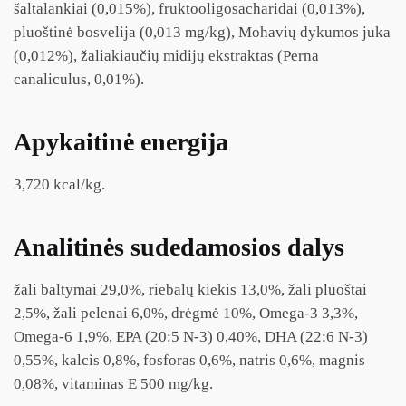
šaltalankiai (0,015%), fruktooligosacharidai (0,013%),
pluoštinė bosvelija (0,013 mg/kg), Mohavių dykumos juka
(0,012%), žaliakiaučių midijų ekstraktas (Perna
canaliculus, 0,01%).
Apykaitinė energija
3,720 kcal/kg.
Analitinės sudedamosios dalys
žali baltymai 29,0%, riebalų kiekis 13,0%, žali pluoštai
2,5%, žali pelenai 6,0%, drėgmė 10%, Omega-3 3,3%,
Omega-6 1,9%, EPA (20:5 N-3) 0,40%, DHA (22:6 N-3)
0,55%, kalcis 0,8%, fosforas 0,6%, natris 0,6%, magnis
0,08%, vitaminas E 500 mg/kg.